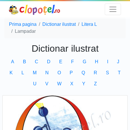
Prima pagina
Dictionar ilustrat
Litera L
Lampadar
Dictionar ilustrat
A
B
C
D
E
F
G
H
I
J
K
L
M
N
O
P
Q
R
S
T
U
V
W
X
Y
Z