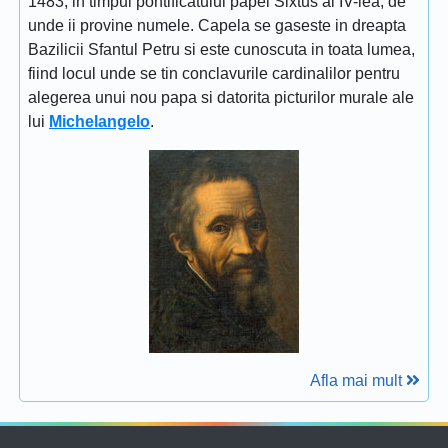
1483, in timpul pontificatului papei Sixtus al IV-lea, de
unde ii provine numele. Capela se gaseste in dreapta
Bazilicii Sfantul Petru si este cunoscuta in toata lumea,
fiind locul unde se tin conclavurile cardinalilor pentru
alegerea unui nou papa si datorita picturilor murale ale
lui
Michelangelo
.
Afla mai mult