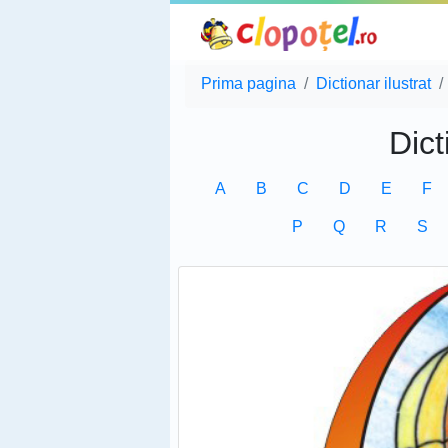
Prima pagina
Dictionar ilustrat
Dict
A
B
C
D
E
F
P
Q
R
S