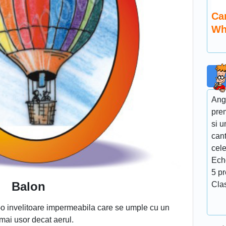
Ca
Wh
Ang
pre
si u
cant
cel
Ech
5 p
Balon
Cla
tr-o invelitoare impermeabila care se umple cu un
mai usor decat aerul.