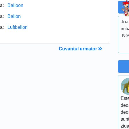
a:
Balloon
a:
Ballon
-Ioa
a:
Luftballon
imb
-Nev
Cuvantul urmator
Este
deoa
deo
sunt
ziua