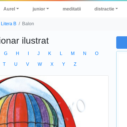
Aurel
junior
meditatii
distractie
Litera B
Balon
ionar ilustrat
G
H
I
J
K
L
M
N
O
T
U
V
W
X
Y
Z