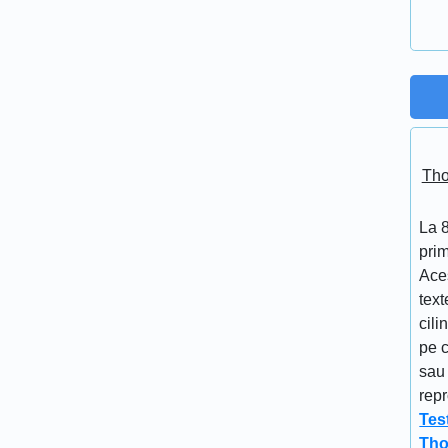
Tho
La 
prim
Aces
text
cili
pe c
sau 
repr
Tes
Tho