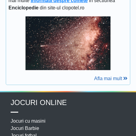
mai multe
informatii despre comete
in sectiunea
Enciclopedie
din site-ul clopotel.ro
Afla mai mult
JOCURI ONLINE
Jocuri cu masini
Jocuri Barbie
Jocuri fotbal