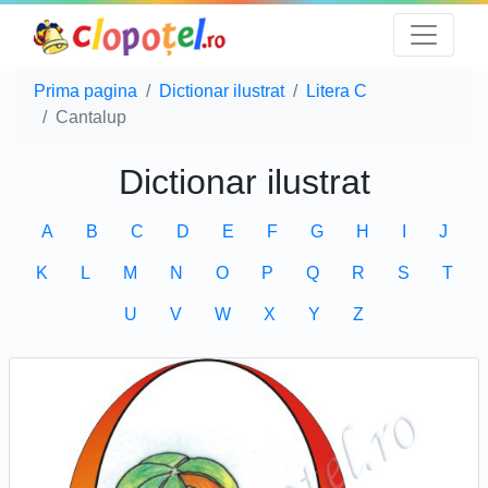
Prima pagina
Dictionar ilustrat
Litera C
Cantalup
Dictionar ilustrat
A
B
C
D
E
F
G
H
I
J
K
L
M
N
O
P
Q
R
S
T
U
V
W
X
Y
Z