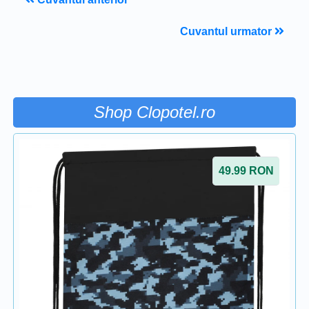
Cuvantul urmator
Shop Clopotel.ro
49.99
RON