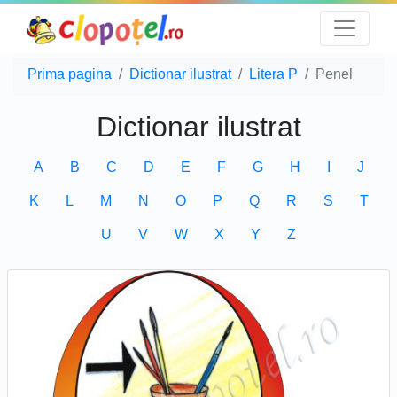
Prima pagina
Dictionar ilustrat
Litera P
Penel
Dictionar ilustrat
A
B
C
D
E
F
G
H
I
J
K
L
M
N
O
P
Q
R
S
T
U
V
W
X
Y
Z