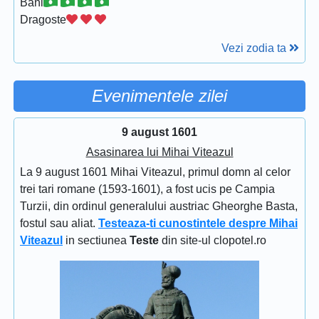
Bani
Dragoste
Vezi zodia ta
Evenimentele zilei
9 august 1601
Asasinarea lui Mihai Viteazul
La 9 august 1601 Mihai Viteazul, primul domn al celor
trei tari romane (1593-1601), a fost ucis pe Campia
Turzii, din ordinul generalului austriac Gheorghe Basta,
fostul sau aliat.
Testeaza-ti cunostintele despre Mihai
Viteazul
in sectiunea
Teste
din site-ul clopotel.ro