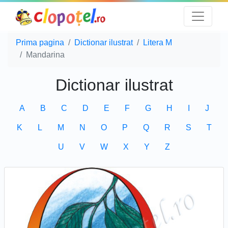
Prima pagina
Dictionar ilustrat
Litera M
Mandarina
Dictionar ilustrat
A
B
C
D
E
F
G
H
I
J
K
L
M
N
O
P
Q
R
S
T
U
V
W
X
Y
Z