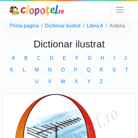
Prima pagina
Dictionar ilustrat
Litera A
Antena
Dictionar ilustrat
A
B
C
D
E
F
G
H
I
J
K
L
M
N
O
P
Q
R
S
T
U
V
W
X
Y
Z