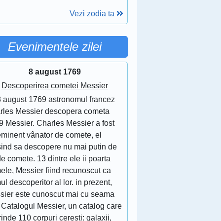
Vezi zodia ta
Evenimentele zilei
8 august 1769
Descoperirea cometei Messier
8 august 1769 astronomul francez
rles Messier descopera cometa
9 Messier. Charles Messier a fost
eminent vânator de comete, el
sind sa descopere nu mai putin de
e comete. 13 dintre ele ii poarta
ele, Messier fiind recunoscut ca
ul descoperitor al lor. in prezent,
sier este cunoscut mai cu seama
 Catalogul Messier, un catalog care
inde 110 corpuri ceresti: galaxii,