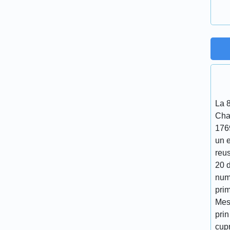
La 
Cha
176
un 
reu
20 d
num
prim
Mes
prin
cupr