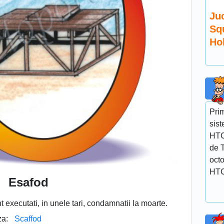
Juc
Sq
Ho
Prim
sist
HTC
de T
octo
HTC
Esafod
t executati, in unele tari, condamnatii la moarte.
za:
Scaffod