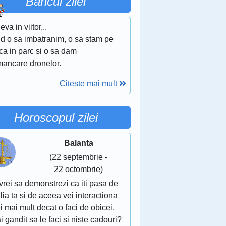
Bancul zilei
va in viitor...
d o sa imbatranim, o sa stam pe
ca in parc si o sa dam
mancare dronelor.
Citeste mai mult
Horoscopul zilei
Balanta
(22 septembrie -
22 octombrie)
vrei sa demonstrezi ca iti pasa de
lia ta si de aceea vei interactiona
i mai mult decat o faci de obicei.
i gandit sa le faci si niste cadouri?