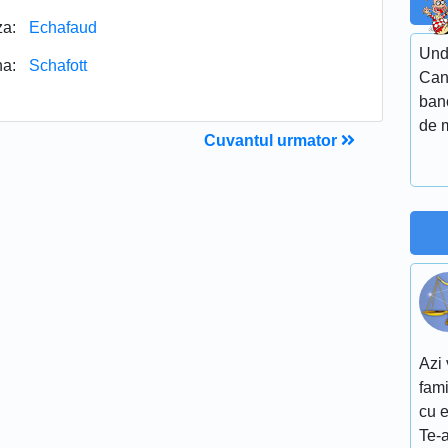
za:
Echafaud
Unde
a:
Schafott
Can
ban
de 
Cuvantul urmator
Azi 
fami
cu e
Te-a