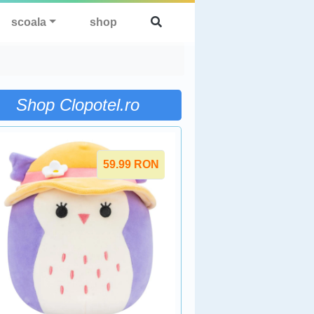
scoala
shop
Shop Clopotel.ro
59.99
RON