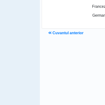
France
German
Cuvantul anterior