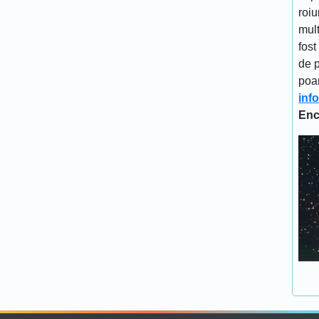
roiu
mult
fost
de p
poa
inf
Enc