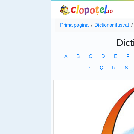
Prima pagina
Dictionar ilustrat
Dict
A
B
C
D
E
F
P
Q
R
S