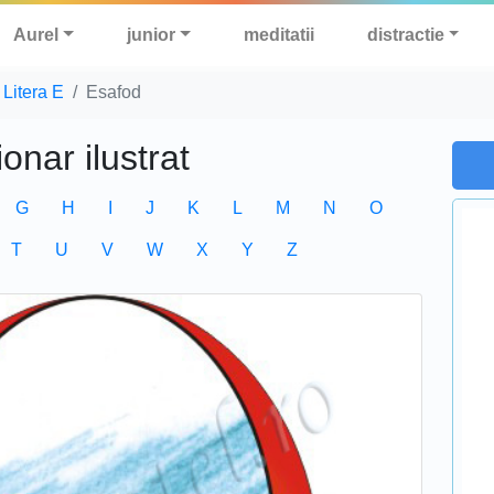
Aurel
junior
meditatii
distractie
Litera E
Esafod
ionar ilustrat
G
H
I
J
K
L
M
N
O
T
U
V
W
X
Y
Z