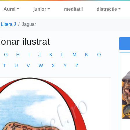
Aurel
junior
meditatii
distractie
Litera J
Jaguar
ionar ilustrat
G
H
I
J
K
L
M
N
O
T
U
V
W
X
Y
Z