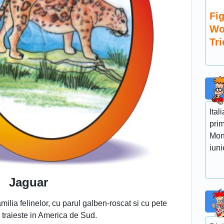
Fig
Wo
Tr
Ital
prim
Mond
iuni
Jaguar
amilia felinelor, cu parul galben-roscat si cu pete
 traieste in America de Sud.