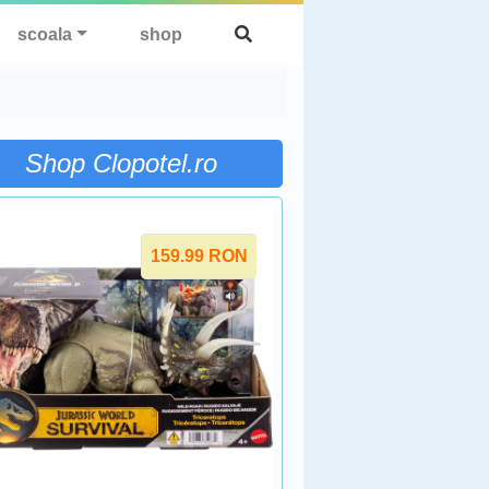
scoala
shop
Shop Clopotel.ro
159.99
RON