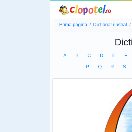
Prima pagina
Dictionar ilustrat
Dict
A
B
C
D
E
F
P
Q
R
S