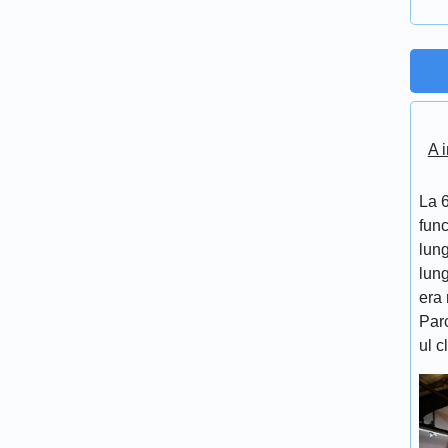
A i
La 6
func
lung
lung
era 
Par
ul c