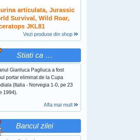
urina articulata, Jurassic
rld Survival, Wild Roar,
iceratops JKL81
Vezi produse din shop
Stiati ca …
ianul Gianluca Pagliuca a fost
ul portar eliminat de la Cupa
iala (Italia - Norvegia 1-0, pe 23
e 1994).
Afla mai mult
Bancul zilei