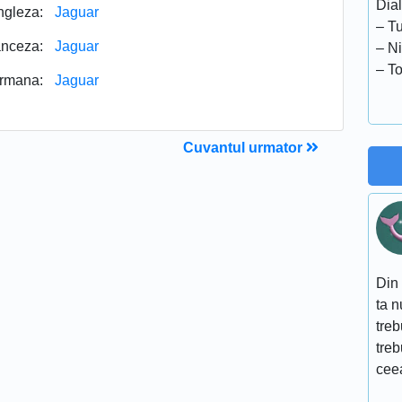
Dial
ngleza:
Jaguar
– T
anceza:
Jaguar
– Ni
– To
rmana:
Jaguar
Cuvantul urmator
Din 
ta 
treb
treb
ceea