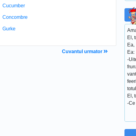
Cucumber
Concombre
Gurke
Ama
El, 
Ea, 
Cuvantul urmator
Ea:
-Uit
frun
van
feer
totu
El, 
-Ce 