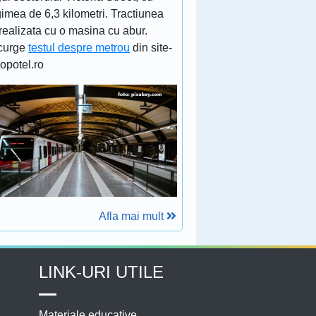
imea de 6,3 kilometri. Tractiunea
realizata cu o masina cu abur.
curge
testul despre metrou
din site-
lopotel.ro
Afla mai mult
LINK-URI UTILE
Materiale educative