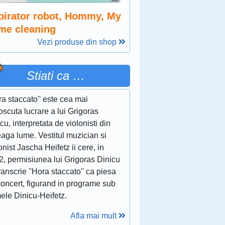
pirator robot, Hommy, My
me cleaning
Vezi produse din shop
Stiati ca …
ra staccato'' este cea mai
scuta lucrare a lui Grigoras
cu, interpretata de violonisti din
eaga lume. Vestitul muzician si
onist Jascha Heifetz ii cere, in
2, permisiunea lui Grigoras Dinicu
ranscrie ''Hora staccato'' ca piesa
concert, figurand in programe sub
ele Dinicu-Heifetz.
Afla mai mult