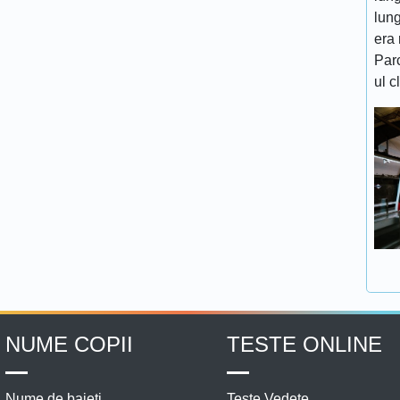
lung
era 
Par
ul c
NUME COPII
TESTE ONLINE
Nume de baieti
Teste Vedete