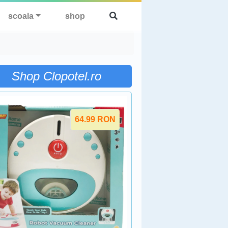
scoala
shop
Shop Clopotel.ro
64.99
RON