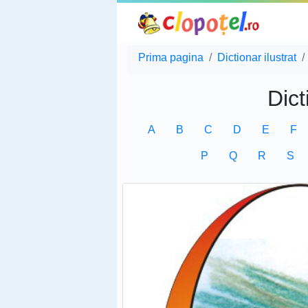
Prima pagina
Dictionar ilustrat
Dict
A
B
C
D
E
F
P
Q
R
S