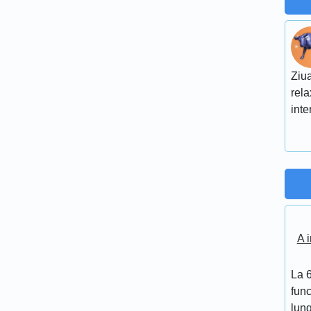
Ziua
rela
inte
A i
La 6
func
lung