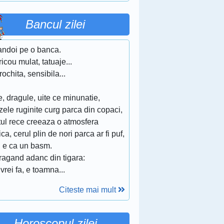
Bancul zilei
ndoi pe o banca.
tricou mulat, tatuaje...
rochita, sensibila...
e, dragule, uite ce minunatie,
zele ruginite curg parca din copaci,
tul rece creeaza o atmosfera
ica, cerul plin de nori parca ar fi puf,
l e ca un basm.
tragand adanc din tigara:
vrei fa, e toamna...
Citeste mai mult
Horoscopul zilei