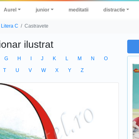
Aurel
junior
meditatii
distractie
Litera C
Castravete
ionar ilustrat
G
H
I
J
K
L
M
N
O
T
U
V
W
X
Y
Z