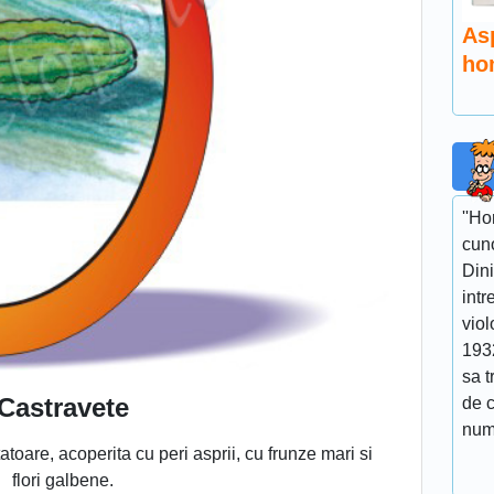
As
ho
''Ho
cuno
Dini
intr
viol
193
sa t
Castravete
de 
num
atoare, acoperita cu peri asprii, cu frunze mari si
flori galbene.