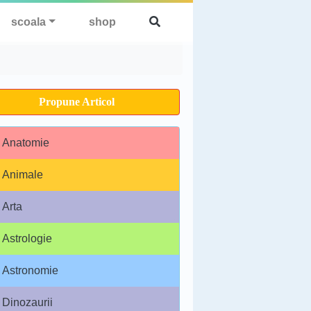
scoala
shop
Propune Articol
Anatomie
Animale
Arta
Astrologie
Astronomie
Dinozaurii