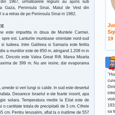
din 1967, urmatoarele regiuni au ajuns sub
unea Gaza, Peninsula Sinai, Malul de Vest din
ul s-a retras de pe Peninsula Sinai in 1982.
Juc
CE
Sq
ne este impartita in doua de Muntele Carmei.
19
 spre est. Lanturile muntoase orientate nord-sud
si Iudeea. Intre Galileea si Samaria este fertila
die a muntilor este de 850 m, atingand 1.208 m in
ii. Dincolo este Valea Great Rift. Marea Moarta
axima de 399 m. Nu are iesire, dar evaporarea
''Ho
cuno
Dini
, umede si veri lungi si calde. In sud este desertul
intr
ata. Deoarece Israelul e-ste foarte insorit, apa
viol
rgie solara. Temperatura medie la Eilat este de
193
i o cantitate totala de precipitatii de 3 cm. Cifrele
sa t
5 cm. Pentru Ierusalim, aflat la o inaltime de 557