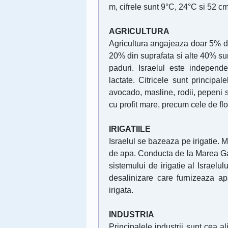
m, cifrele sunt 9°C, 24°C si 52 cm
AGRICULTURA
Agricultura angajeaza doar 5% din
20% din suprafata si alte 40% sun
paduri. Israelul este independ
lactate. Citricele sunt principa
avocado, masline, rodii, pepeni si
cu profit mare, precum cele de flor
IRIGATIILE
Israelul se bazeaza pe irigatie. M
de apa. Conducta de la Marea Gal
sistemului de irigatie al Israelu
desalinizare care furnizeaza ap
irigata.
INDUSTRIA
Principalele industrii sunt cea a