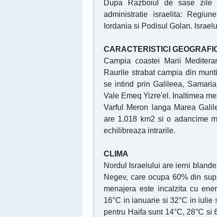
Dupa Razboiul de sase zile 
administratie israelita: Regi
Iordania si Podisul Golan. Israel
CARACTERISTICI GEOGRAFI
Campia coastei Marii Meditera
Raurile strabat campia din munti
se intind prin Galileea, Samaria 
Vale Emeq Yizre'el. Inaltimea me
Varful Meron langa Marea Galile
are 1.018 km2 si o adancime m
echilibreaza intrarile.
CLIMA
Nordul Israelului are ierni blande
Negev, care ocupa 60% din supraf
menajera este incalzita cu ene
16°C in ianuarie si 32°C in iulie s
pentru Haifa sunt 14°C, 28°C si 6