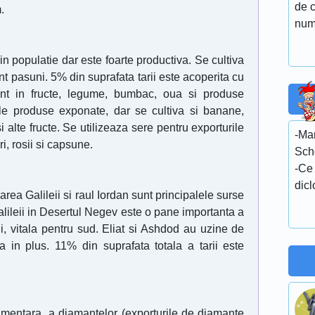
de 
.
num
 populatie dar este foarte productiva. Se cultiva
t pasuni. 5% din suprafata tarii este acoperita cu
ent in fructe, legume, bumbac, oua si produse
lele produse exponate, dar se cultiva si banane,
 alte fructe. Se utilizeaza sere pentru exporturile
-Ma
i, rosii si capsune.
Sch
-Ce 
dicl
area Galileii si raul Iordan sunt principalele surse
ileii in Desertul Negev este o pane importanta a
lui, vitala pentru sud. Eliat si Ashdod au uzine de
a in plus. 11% din suprafata totala a tarii este
limentara, a diamantelor (exporturile de diamante