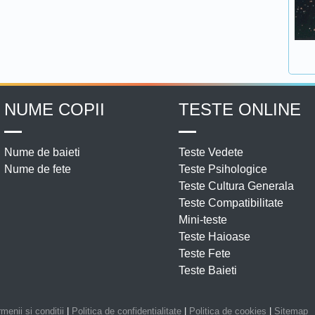
NUME COPII
TESTE ONLINE
Nume de baieti
Teste Vedete
Nume de fete
Teste Psihologice
Teste Cultura Generala
Teste Compatibilitate
Mini-teste
Teste Haioase
Teste Fete
Teste Baieti
menii si conditii
|
Politica de confidentialitate
|
Politica de cookies
|
Sitemap