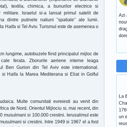
al), textila, chimica, a bunurilor electrice si
militare. Israelul si-a lansat primul satelit de
Azi 
a dintre putinele natiuni "spatiale" ale lumii.
nout
e Ia Haifa si Tel Aviv. Turismul este de asemenea o
drag
dore
 lungime, autobuzele fiind principalul mijloc de
cale ferata. Zborurile aeriene interne leaga
tul Ben Gurion din Tel Aviv este international.
 si Haifa la Marea Mediterana si Eliat in Golful
La 
udaica. Multe comunitati evreiesti au venit din
Cha
frica de Nord, Orientul Mijlociu si, mai recent, din
176
 musulmani si 100.000 crestini. Ierusalimul este
un 
musulmani si crestini. Intre 1949 si 1967 el a fost
reu