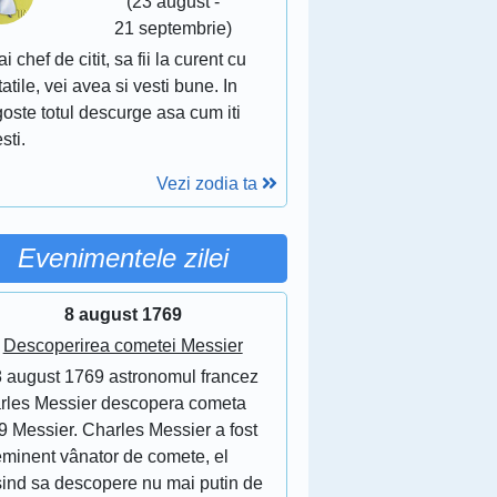
(23 august -
21 septembrie)
ai chef de citit, sa fii la curent cu
atile, vei avea si vesti bune. In
oste totul descurge asa cum iti
sti.
Vezi zodia ta
Evenimentele zilei
8 august 1769
Descoperirea cometei Messier
8 august 1769 astronomul francez
rles Messier descopera cometa
9 Messier. Charles Messier a fost
eminent vânator de comete, el
sind sa descopere nu mai putin de