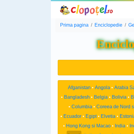
Prima pagina
Enciclopedie
Ge
Enciclo
Afganistan
Angola
Arabia S
Bangladesh
Belgia
Bolivia
B
Columbia
Coreea de Nord s
Ecuador
Egipt
Elvetia
Estoni
Hong Kong si Macao
India
I