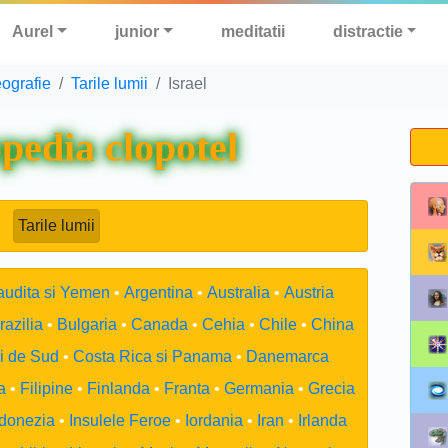
Aurel
junior
meditatii
distractie
ografie
Tarile lumii
Israel
pedia clopotel
Tarile lumii
audita si Yemen
Argentina
Australia
Austria
razilia
Bulgaria
Canada
Cehia
Chile
China
i de Sud
Costa Rica si Panama
Danemarca
a
Filipine
Finlanda
Franta
Germania
Grecia
ndonezia
Insulele Feroe
Iordania
Iran
Irlanda