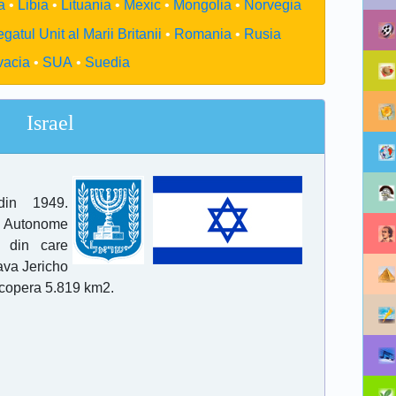
a
Libia
Lituania
Mexic
Mongolia
Norvegia
gatul Unit al Marii Britanii
Romania
Rusia
vacia
SUA
Suedia
Israel
din 1949.
 Autonome
, din care
va Jericho
acopera 5.819 km2.