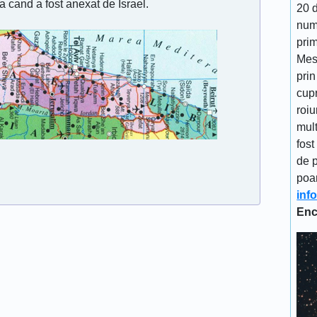
na cand a fost anexat de Israel.
20 d
num
prim
Mes
prin
cupr
roiu
mult
fost
de p
poa
inf
Enc