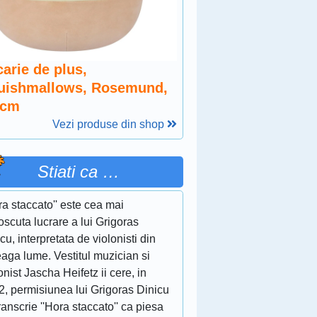
arie de plus,
uishmallows, Rosemund,
 cm
Vezi produse din shop
Stiati ca …
ra staccato'' este cea mai
scuta lucrare a lui Grigoras
cu, interpretata de violonisti din
eaga lume. Vestitul muzician si
onist Jascha Heifetz ii cere, in
2, permisiunea lui Grigoras Dinicu
ranscrie ''Hora staccato'' ca piesa