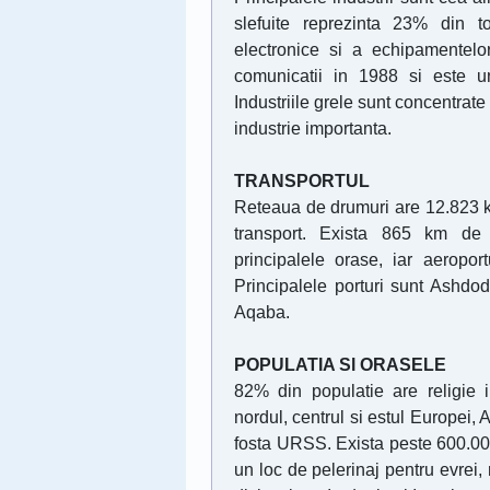
slefuite reprezinta 23% din tot
electronice si a echipamentelor 
comunicatii in 1988 si este un
Industriile grele sunt concentrat
industrie importanta.
TRANSPORTUL
Reteaua de drumuri are 12.823 km
transport. Exista 865 km de 
principalele orase, iar aeropor
Principalele porturi sunt Ashdod
Aqaba.
POPULATIA Sl ORASELE
82% din populatie are religie i
nordul, centrul si estul Europei, A
fosta URSS. Exista peste 600.000
un loc de pelerinaj pentru evrei, 