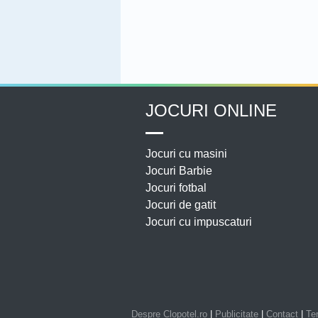
JOCURI ONLINE
Jocuri cu masini
Jocuri Barbie
Jocuri fotbal
Jocuri de gatit
Jocuri cu impuscaturi
Despre Clopotel.ro
|
Publicitate
|
Contact
|
Ter