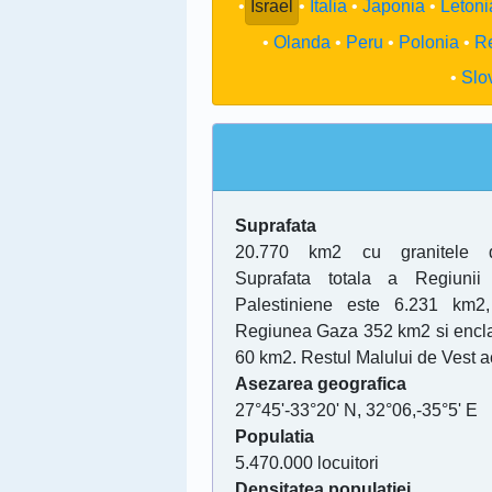
Israel
Italia
Japonia
Letoni
Olanda
Peru
Polonia
Re
Slo
Suprafata
20.770 km2 cu granitele 
Suprafata totala a Regiunii
Palestiniene este 6.231 km2
Regiunea Gaza 352 km2 si encla
60 km2. Restul Malului de Vest 
Asezarea geografica
27°45'-33°20' N, 32°06,-35°5' E
Populatia
5.470.000 locuitori
Densitatea populatiei