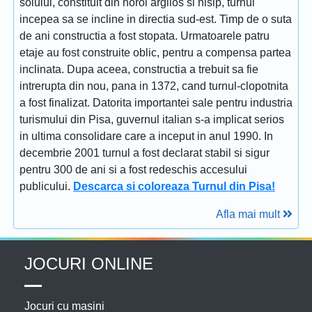
solului, constituit din noroi argilos si nisip, turnul
incepea sa se incline in directia sud-est. Timp de o suta
de ani constructia a fost stopata. Urmatoarele patru
etaje au fost construite oblic, pentru a compensa partea
inclinata. Dupa aceea, constructia a trebuit sa fie
intrerupta din nou, pana in 1372, cand turnul-clopotnita
a fost finalizat. Datorita importantei sale pentru industria
turismului din Pisa, guvernul italian s-a implicat serios
in ultima consolidare care a inceput in anul 1990. In
decembrie 2001 turnul a fost declarat stabil si sigur
pentru 300 de ani si a fost redeschis accesului
publicului.
Descarca si coloreaza Turnul din Pisa!
Afla mai mult
JOCURI ONLINE
Jocuri cu masini