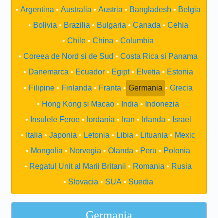
Argentina
Australia
Austria
Bangladesh
Belgia
Bolivia
Brazilia
Bulgaria
Canada
Cehia
Chile
China
Columbia
Coreea de Nord si de Sud
Costa Rica si Panama
Danemarca
Ecuador
Egipt
Elvetia
Estonia
Filipine
Finlanda
Franta
Germania
Grecia
Hong Kong si Macao
India
Indonezia
Insulele Feroe
Iordania
Iran
Irlanda
Israel
Italia
Japonia
Letonia
Libia
Lituania
Mexic
Mongolia
Norvegia
Olanda
Peru
Polonia
Regatul Unit al Marii Britanii
Romania
Rusia
Slovacia
SUA
Suedia
Germania