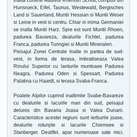
Inalta contine Masivul Rhenish Schist, compus din
Hunsrueck, Eifel, Taunus, Westewald, Bergisches
Land si Sauerland, Muntii Hessian si Muntii Weser
si Leine in vest si centru. Chiar in inima Germaniei
se inalta Muntii Harz. Spre est sunt Muntii Rhoen,
padurea Bavareza, dealurile Fichtel, padurea
Franca, padurea Turingiei si Muntii Mineraleri.
Peisajul Zonei Centrale Inalte in partea de sud-
vest, in forma de terasa, imbratiseaza Valea
Rinului Superior cu lanturile muntoase Padurea
Neagra, Padurea Oden si Spessart, Padurea
Palatina cu Haardt, si terasa Svaba-Franca.
Poalele Alpilor cuprind inaltimile Svabe-Bavareze
cu dealurile si lacurile mari din sud, peisajul
deluros din Bavaria Joasa si Valea Dunarii.
Caracteristice acestei regiuni sunt ierburile joase,
dealurile rotunjite si lacurile Chiemsee si
Stanberger. Dealtfel, apar numeroase sate mici.