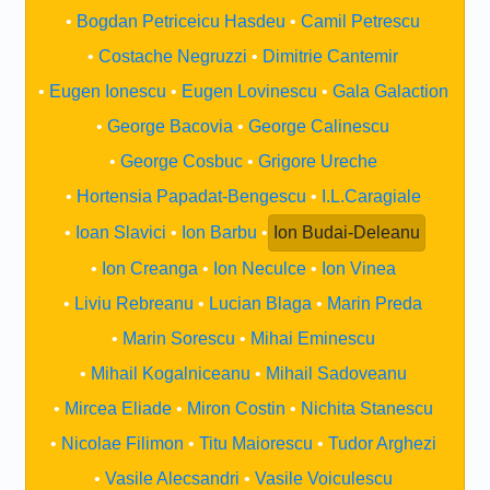
Bogdan Petriceicu Hasdeu
Camil Petrescu
Costache Negruzzi
Dimitrie Cantemir
Eugen Ionescu
Eugen Lovinescu
Gala Galaction
George Bacovia
George Calinescu
George Cosbuc
Grigore Ureche
Hortensia Papadat-Bengescu
I.L.Caragiale
Ioan Slavici
Ion Barbu
Ion Budai-Deleanu
Ion Creanga
Ion Neculce
Ion Vinea
Liviu Rebreanu
Lucian Blaga
Marin Preda
Marin Sorescu
Mihai Eminescu
Mihail Kogalniceanu
Mihail Sadoveanu
Mircea Eliade
Miron Costin
Nichita Stanescu
Nicolae Filimon
Titu Maiorescu
Tudor Arghezi
Vasile Alecsandri
Vasile Voiculescu