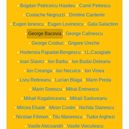
Bogdan Petriceicu Hasdeu
Camil Petrescu
Costache Negruzzi
Dimitrie Cantemir
Eugen Ionescu
Eugen Lovinescu
Gala Galaction
George Bacovia
George Calinescu
George Cosbuc
Grigore Ureche
Hortensia Papadat-Bengescu
I.L.Caragiale
Ioan Slavici
Ion Barbu
Ion Budai-Deleanu
Ion Creanga
Ion Neculce
Ion Vinea
Liviu Rebreanu
Lucian Blaga
Marin Preda
Marin Sorescu
Mihai Eminescu
Mihail Kogalniceanu
Mihail Sadoveanu
Mircea Eliade
Miron Costin
Nichita Stanescu
Nicolae Filimon
Titu Maiorescu
Tudor Arghezi
Vasile Alecsandri
Vasile Voiculescu