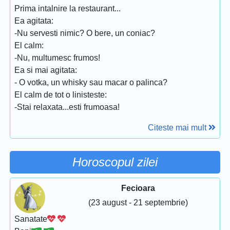
Prima intalnire la restaurant...
Ea agitata:
-Nu servesti nimic? O bere, un coniac?
El calm:
-Nu, multumesc frumos!
Ea si mai agitata:
- O votka, un whisky sau macar o palinca?
El calm de tot o linisteste:
-Stai relaxata...esti frumoasa!
Citeste mai mult
Horoscopul zilei
Fecioara
(23 august - 21 septembrie)
Sanatate