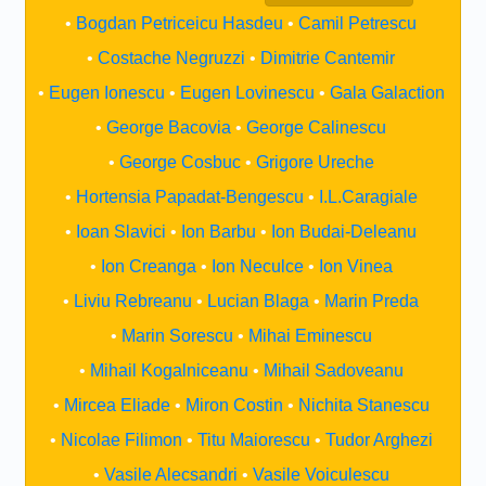
Bogdan Petriceicu Hasdeu
Camil Petrescu
Costache Negruzzi
Dimitrie Cantemir
Eugen Ionescu
Eugen Lovinescu
Gala Galaction
George Bacovia
George Calinescu
George Cosbuc
Grigore Ureche
Hortensia Papadat-Bengescu
I.L.Caragiale
Ioan Slavici
Ion Barbu
Ion Budai-Deleanu
Ion Creanga
Ion Neculce
Ion Vinea
Liviu Rebreanu
Lucian Blaga
Marin Preda
Marin Sorescu
Mihai Eminescu
Mihail Kogalniceanu
Mihail Sadoveanu
Mircea Eliade
Miron Costin
Nichita Stanescu
Nicolae Filimon
Titu Maiorescu
Tudor Arghezi
Vasile Alecsandri
Vasile Voiculescu