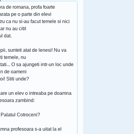
ra de romana, profa foarte
rata pe o parte din elevi
ru ca nu si-au facut temele si nici
r nu au citit
ul dat.
pii, sunteti atat de lenesi! Nu va
ti temele, nu
tati... O sa ajungeti intr-un loc unde
lin de oameni
oi! Stiti unde?
care un elev o intreaba pe doamna
fesoara zambind:
 Palatul Cotroceni?
na profesoara s-a uitat la el