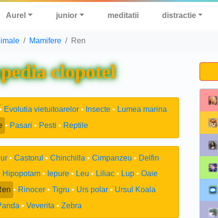
Aurel
junior
meditatii
distractie
imale
Mamifere
Ren
pedia clopotel
Evolutia vietuitoarelor
Insecte
Lumea marina
e
Pasari
Pesti
Reptile
ur
Castorul
Chinchilla
Cimpanzeu
Delfin
Hipopotam
Iepure
Leu
Liliac
Lup
Oaie
Ren
Rinocer
Tigru
Urs polar
Ursul Koala
Panda
Veverita
Zebra