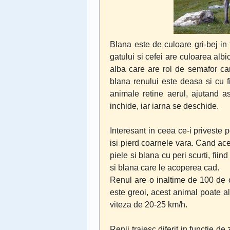
Blana este de culoare gri-bej in 
gatului si cefei are culoarea alb
alba care are rol de semafor car
blana renului este deasa si cu f
animale retine aerul, ajutand ast
inchide, iar iarna se deschide.
Interesant in ceea ce-i priveste p
isi pierd coarnele vara. Cand ac
piele si blana cu peri scurti, fiin
si blana care le acoperea cad.
Renul are o inaltime de 100 de 
este greoi, acest animal poate a
viteza de 20-25 km/h.
Renii traiesc diferit in functie de