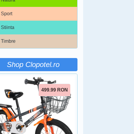
Sport
Stiinta
Timbre
Shop Clopotel.ro
499.99
RON