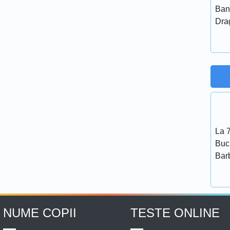
Ban
Dra
La 7
Bucu
Bar
NUME COPII
TESTE ONLINE