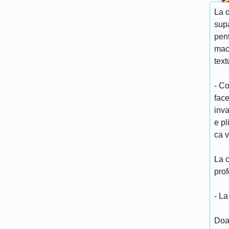
La o
supa
pent
maca
text
- Co
face
inva
e p
ca v
La 
pro
- La
Doam