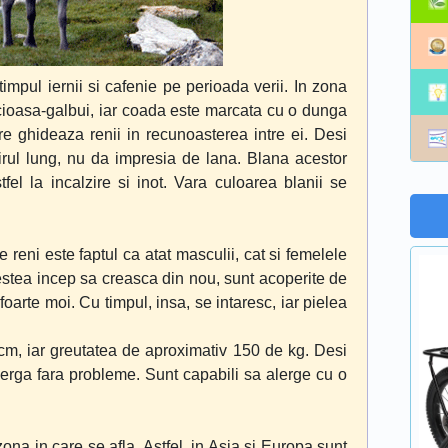
timpul iernii si cafenie pe perioada verii. In zona
icioasa-galbui, iar coada este marcata cu o dunga
e ghideaza renii in recunoasterea intre ei. Desi
irul lung, nu da impresia de lana. Blana acestor
fel la incalzire si inot. Vara culoarea blanii se
e reni este faptul ca atat masculii, cat si femelele
estea incep sa creasca din nou, sunt acoperite de
d foarte moi. Cu timpul, insa, se intaresc, iar pielea
cm, iar greutatea de aproximativ 150 de kg. Desi
lerga fara probleme. Sunt capabili sa alerge cu o
 zona in care se afla. Astfel, in Asia si Europa sunt