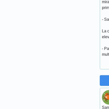
mir
prim
- Sa
La c
elev
- Pa
mult
San