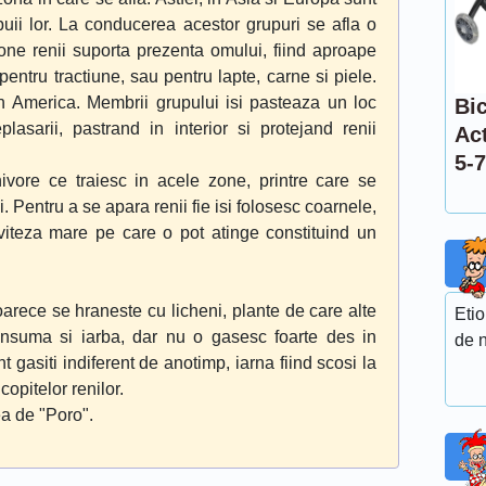
puii lor. La conducerea acestor grupuri se afla o
one renii suporta prezenta omului, fiind aproape
pentru tractiune, sau pentru lapte, carne si piele.
in America. Membrii grupului isi pasteaza un loc
Bic
plasarii, pastrand in interior si protejand renii
Ac
5-7
vore ce traiesc in acele zone, printre care se
i. Pentru a se apara renii fie isi folosesc coarnele,
, viteza mare pe care o pot atinge constituind un
arece se hraneste cu licheni, plante de care alte
Etio
nsuma si iarba, dar nu o gasesc foarte des in
de n
t gasiti indiferent de anotimp, iarna fiind scosi la
copitelor renilor.
ea de "Poro".