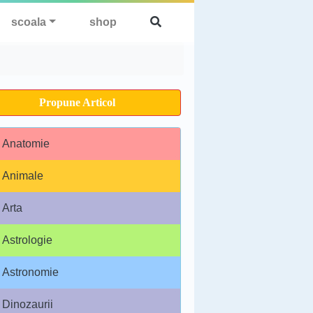
scoala
shop
Propune Articol
Anatomie
Animale
Arta
Astrologie
Astronomie
Dinozaurii