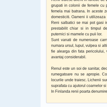
grupati in colonii de femele cu 
femela mai batrana. In aceste z
domesticiti. Oameni ii utilizeaza 
Reni salbatici se mai pot gasi 
prestabilit chiar si in timpul de
puternici si mamele cu puii lor.
Sunt vanati de numeroase carni
numara ursul, lupul, vulpea si alti
fie alearga din fata pericolului
avantaj considerabil.
Renul este un soi de sanitar, deo
rumegatoare nu se apropie. Co
locurile unde traiesc. Lichenii sun
suprafata cu ajutorul coarnelor si 
In Finlanda renii poarta denumir