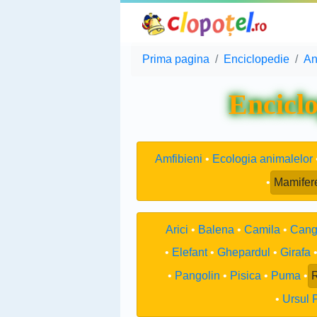
Prima pagina
Enciclopedie
An
Enciclo
Amfibieni
Ecologia animalelor
Mamifer
Arici
Balena
Camila
Cang
Elefant
Ghepardul
Girafa
Pangolin
Pisica
Puma
Ursul 