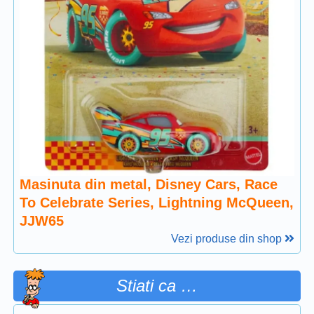
Masinuta din metal, Disney Cars, Race
To Celebrate Series, Lightning McQueen,
JJW65
Vezi produse din shop
Stiati ca …