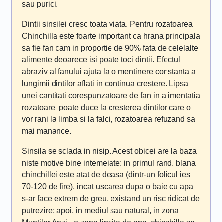
sau purici.
Dintii sinsilei cresc toata viata. Pentru rozatoarea
Chinchilla este foarte important ca hrana principala
sa fie fan cam in proportie de 90% fata de celelalte
alimente deoarece isi poate toci dintii. Efectul
abraziv al fanului ajuta la o mentinere constanta a
lungimii dintilor aflati in continua crestere. Lipsa
unei cantitati corespunzatoare de fan in alimentatia
rozatoarei poate duce la cresterea dintilor care o
vor rani la limba si la falci, rozatoarea refuzand sa
mai manance.
Sinsila se sclada in nisip. Acest obicei are la baza
niste motive bine intemeiate: in primul rand, blana
chinchillei este atat de deasa (dintr-un folicul ies
70-120 de fire), incat uscarea dupa o baie cu apa
s-ar face extrem de greu, existand un risc ridicat de
putrezire; apoi, in mediul sau natural, in zona