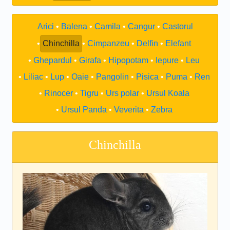
Arici
Balena
Camila
Cangur
Castorul
Chinchilla
Cimpanzeu
Delfin
Elefant
Ghepardul
Girafa
Hipopotam
Iepure
Leu
Liliac
Lup
Oaie
Pangolin
Pisica
Puma
Ren
Rinocer
Tigru
Urs polar
Ursul Koala
Ursul Panda
Veverita
Zebra
Chinchilla