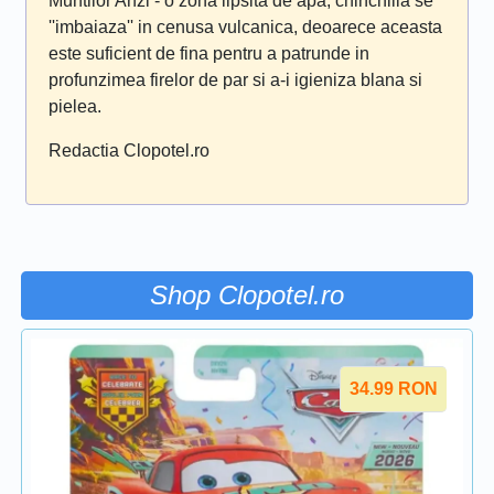
Muntilor Anzi - o zona lipsita de apa, chinchilla se
''imbaiaza'' in cenusa vulcanica, deoarece aceasta
este suficient de fina pentru a patrunde in
profunzimea firelor de par si a-i igieniza blana si
pielea.
Redactia Clopotel.ro
Shop Clopotel.ro
34.99
RON