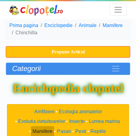
Prima pagina
Enciclopedie
Animale
Mamifere
Chinchilla
Propune Articol
Categorii
Enciclopedia clopotel
Amfibieni
Ecologia animalelor
Evolutia vietuitoarelor
Insecte
Lumea marina
Mamifere
Pasari
Pesti
Reptile