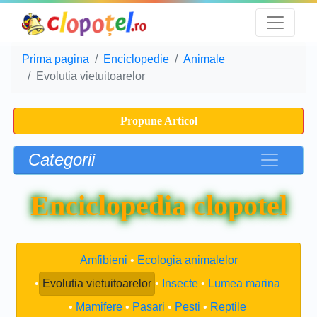
Prima pagina
Enciclopedie
Animale
Evolutia vietuitoarelor
Propune Articol
Categorii
Enciclopedia clopotel
Amfibieni
Ecologia animalelor
Evolutia vietuitoarelor
Insecte
Lumea marina
Mamifere
Pasari
Pesti
Reptile