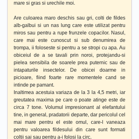
mare si gras si urechile moi.
Are culoarea maro deschis sau gri, colti de fildes
alb-galbui si un nas lung care este utilizat pentru
miros sau pentru a rupe frunzele copacilor. Nasul,
care mai este cunoscut si sub denumirea de
trompa, ii foloseste si pentru a se stropi cu apa. Au
obiceiul de a se tavali prin noroi, protejandu-si
pielea sensibila de soarele prea puternic sau de
intapaturile insectelor. De obicei doarme in
picioare, fiind foarte rare momentele cand se
intinde pe pamant.
Inaltimea acestuia variaza de la 3 la 4,5 metri, iar
greutatea maxima pe care o poate atinge este de
circa 7 tone. Volumul impresionant al elefantului
tine, in general, pradatorii departe, dar pericolul cel
mai mare pentru el este omul, care-l vaneaza
pentru valoarea fildesului din care sunt formati
coltii sai sau pentru a-i folosi la circ.