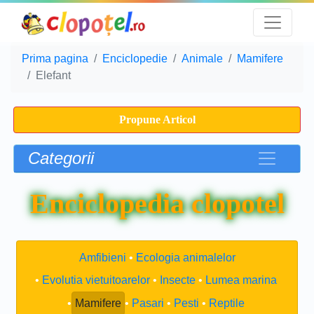
Prima pagina
Enciclopedie
Animale
Mamifere
Elefant
Propune Articol
Categorii
Enciclopedia clopotel
Amfibieni
Ecologia animalelor
Evolutia vietuitoarelor
Insecte
Lumea marina
Mamifere
Pasari
Pesti
Reptile