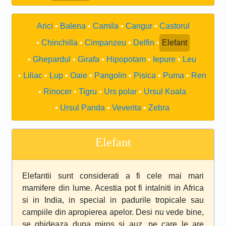
Arici
Balena
Camila
Cangur
Castorul
Chinchilla
Cimpanzeu
Delfin
Elefant
Ghepardul
Girafa
Hipopotam
Iepure
Leu
Liliac
Lup
Oaie
Pangolin
Pisica
Puma
Ren
Rinocer
Tigru
Urs polar
Ursul Koala
Ursul Panda
Veverita
Zebra
Elefant
Elefantii sunt considerati a fi cele mai mari
mamifere din lume. Acestia pot fi intalniti in Africa
si in India, in special in padurile tropicale sau
campiile din apropierea apelor. Desi nu vede bine,
se ghideaza dupa miros si auz, pe care le are