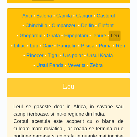
Arici
Balena
Camila
Cangur
Castorul
Chinchilla
Cimpanzeu
Delfin
Elefant
Ghepardul
Girafa
Hipopotam
Iepure
Leu
Liliac
Lup
Oaie
Pangolin
Pisica
Puma
Ren
Rinocer
Tigru
Urs polar
Ursul Koala
Ursul Panda
Veverita
Zebra
Leu
Leul se gaseste doar in Africa, in savane sau
campii ierboase, si intr-o regiune din India.
Corpul acestuia este acoperit cu o blana de
culoare maro-rosiatica., iar coada se termina cu o
portiune paroasa si colorata in nuante mai inchise