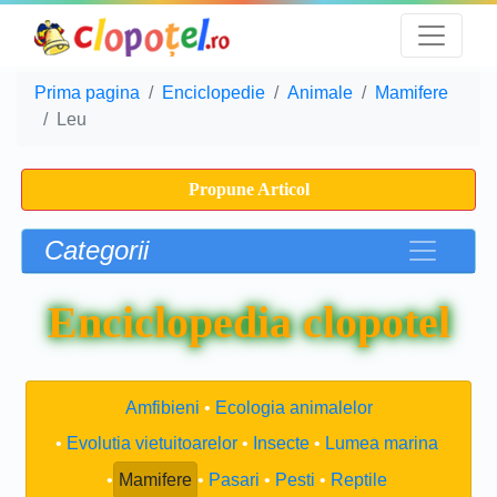
Prima pagina
Enciclopedie
Animale
Mamifere
Leu
Propune Articol
Categorii
Enciclopedia clopotel
Amfibieni
Ecologia animalelor
Evolutia vietuitoarelor
Insecte
Lumea marina
Mamifere
Pasari
Pesti
Reptile