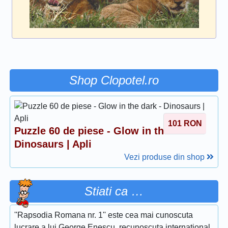
Shop Clopotel.ro
101
RON
Puzzle 60 de piese - Glow in the dark -
Dinosaurs | Apli
Vezi produse din shop
Stiati ca …
''Rapsodia Romana nr. 1'' este cea mai cunoscuta
lucrare a lui George Enescu, recunoscuta international,