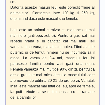
cm.
Datorita acestor masuri leul este poreclit "rege al
animalelor". Cantareste intre 120 kg si 250 kg,
depinzand daca este mascul sau femela.
Leul este un animal carnivor ce mananca numai
mamifere (antilope, zebre). Pentru a gasi cat mai
repede hrana si in cantitati cat mai mari, leii
vaneaza impreuna, mai ales noaptea. Fiind atat de
puternic si de temut, nimeni nu se incumeta sa il
atace. La varsta de 2-4 ani, masculul leu isi
paraseste familia pentru a-si gasi una noua.
Femela vaneaza mai mult de 90% din zi, pentru ca
are o greutate mai mica decat a masculului care
are nevoie de odihna 20-21 de ore pe zi. Vanatul,
insa, este mancat mai intai de leu, apoi de femele,
iar puii trebuie sa se multumeasca cu ce ramane
de la parintii lor.