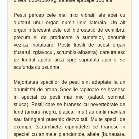
uneori 800-1000 kg, traieste aproape 100 ani.
Pestii percep cele mai mici vibratii ale apei cu
ajutorul unui organ numit linie laterala. Un alt
organ interesant este cel hidrostatic de echilibru,
precum si de producere a sunetelor, denumit
vezica inotatoare. Pestii lipsiti de acest organ
(fusarul ,zglavocul, scrumbia-albastra), care traiesc
pe fundul apelor urca spre suprafata apei si se
scufunda cu usurinta.
Majoritatea speciilor de pesti sint adaptate la un
anumit fel de hrana. Speciile rapitoare se hranesc
in special cu pesti mai mici (salaul, somnul,
stiuca). Pestii care se hranesc cu nevertebrate de
fund (amurul-negru, platica, linul) au dintii maxilari
sau faringieni puternic dezvoltati. Multe specii de
exemplu (scrumbiele, ciprinidele) se hranesc in
special cu animale planctonice, altele (bunauara,