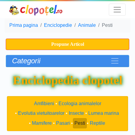
Prima pagina
Enciclopedie
Animale
Pesti
Propune Articol
Categorii
Enciclopedia clopotel
Amfibieni
Ecologia animalelor
Evolutia vietuitoarelor
Insecte
Lumea marina
Mamifere
Pasari
Pesti
Reptile