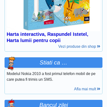
Harta interactiva, Raspundel Istetel,
Harta lumii pentru copii
Vezi produse din shop
Stiati ca …
Modelul Nokia 2010 a fost primul telefon mobil de pe
care putea fi trimis un SMS.
Afla mai mult
Bancul zilei