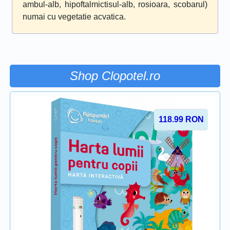
ambul-alb, hipoftalmictisul-alb, rosioara, scobarul)
numai cu vegetatie acvatica.
Shop Clopotel.ro
118.99
RON