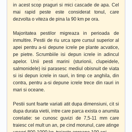
in acest scop praguri si mici cascade de apa. Cel
mai rapid peste este considerat tonul, care
dezvolta o viteza de pina la 90 km pe ora.
Majoritatea pestilor migreaza in perioada de
inmultire. Pestii de riu urca spre cursul superior al
apei pentru a-si depune icrele pe plante acvatice,
pe pietre. Scrumbiile isi depun icrele in adincul
apelor. Unii pesti marini (sturionii, clupeidele,
salmonidele) isi parasesc mediul obisnuit de viata
si isi depun icrele in rauri, in timp ce anghila, din
contra, pentru a-si depune icrele trece din rauri in
mari si oceane.
Pestii sunt foarte variati atit dupa dimensiuni, cit si
dupa durata vietii, intre care parca exista o anumita
corelatie: se cunosc guvizi de 7,5-11 mm care
traiesc cel mult un an, pe cind morunul, care atinge