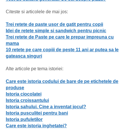
Citeste si articolele de mai jos:
Trei retete de paste usor de gatit pentru copii
Idei de retete simple si sandwich pentru picnic
Trei retete de Paste pe care le prepar impreuna cu
mama
10 retete pe care copiii de peste 11 ani ar putea sa le
gateasca singuri
Alte articole pe tema istoriei:
Care este istoria codului de bare de pe etichetele de
produse
Istoria ciocolatei
Istoria croissantului
Istoria sahului. Cine a inventat jocul?
Istoria pusculitei pentru bani
Istoria pufuletilor
Care este istoria inghetatei?