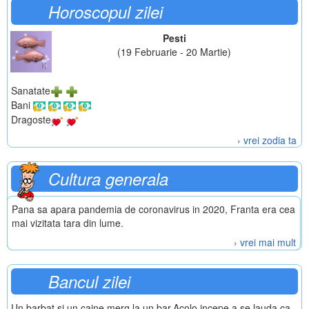
Horoscopul zilei
Pesti
(19 Februarie - 20 Martie)
Sanatate
Bani
Dragoste
› vrei zodia ta
Cultura generala
Pana sa apara pandemia de coronavirus in 2020, Franta era cea
mai vizitata tara din lume.
› vrei mai mult
Bancul zilei
Un barbat si un caine merg la un bar.Acolo incepe a se lauda ca