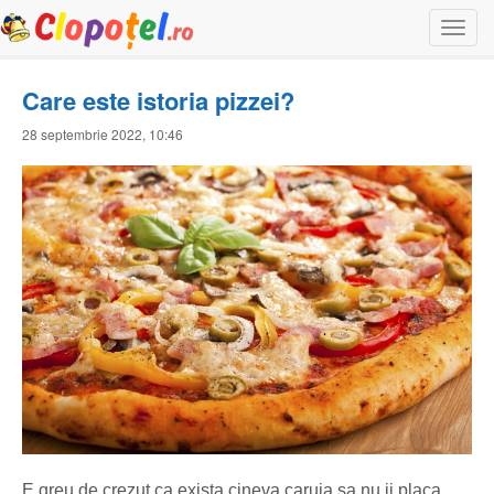
Togg
navi
Care este istoria pizzei?
28 septembrie 2022, 10:46
E greu de crezut ca exista cineva caruia sa nu ii placa