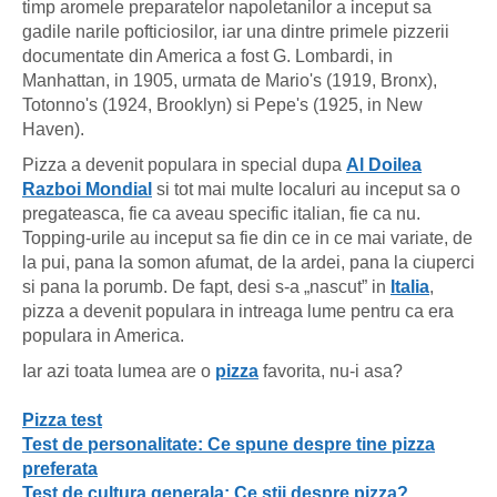
timp aromele preparatelor napoletanilor a inceput sa
gadile narile pofticiosilor, iar una dintre primele pizzerii
documentate din America a fost G. Lombardi, in
Manhattan, in 1905, urmata de Mario's (1919, Bronx),
Totonno's (1924, Brooklyn) si Pepe's (1925, in New
Haven).
Pizza a devenit populara in special dupa
Al Doilea
Razboi Mondial
si tot mai multe localuri au inceput sa o
pregateasca, fie ca aveau specific italian, fie ca nu.
Topping-urile au inceput sa fie din ce in ce mai variate, de
la pui, pana la somon afumat, de la ardei, pana la ciuperci
si pana la porumb. De fapt, desi s-a „nascut” in
Italia
,
pizza a devenit populara in intreaga lume pentru ca era
populara in America.
Iar azi toata lumea are o
pizza
favorita, nu-i asa?
Pizza test
Test de personalitate: Ce spune despre tine pizza
preferata
Test de cultura generala: Ce stii despre pizza?