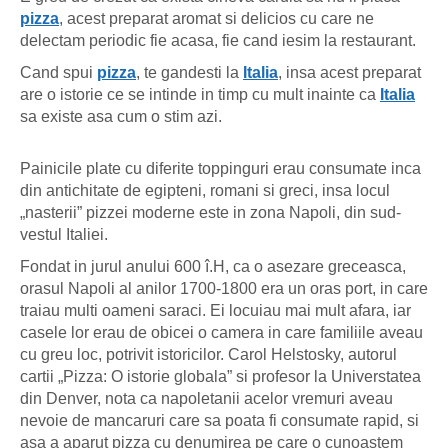
pizza
, acest preparat aromat si delicios cu care ne
delectam periodic fie acasa, fie cand iesim la restaurant.
Cand spui
pizza
, te gandesti la
Italia
, insa acest preparat
are o istorie ce se intinde in timp cu mult inainte ca
Italia
sa existe asa cum o stim azi.
Painicile plate cu diferite toppinguri erau consumate inca
din antichitate de egipteni, romani si greci, insa locul
„nasterii” pizzei moderne este in zona Napoli, din sud-
vestul Italiei.
Fondat in jurul anului 600 î.H, ca o asezare greceasca,
orasul Napoli al anilor 1700-1800 era un oras port, in care
traiau multi oameni saraci. Ei locuiau mai mult afara, iar
casele lor erau de obicei o camera in care familiile aveau
cu greu loc, potrivit istoricilor. Carol Helstosky, autorul
cartii „Pizza: O istorie globala” si profesor la Universtatea
din Denver, nota ca napoletanii acelor vremuri aveau
nevoie de mancaruri care sa poata fi consumate rapid, si
asa a aparut pizza cu denumirea pe care o cunoastem