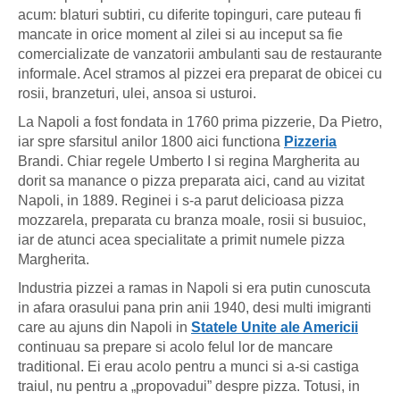
acum: blaturi subtiri, cu diferite topinguri, care puteau fi
mancate in orice moment al zilei si au inceput sa fie
comercializate de vanzatorii ambulanti sau de restaurante
informale. Acel stramos al pizzei era preparat de obicei cu
rosii, branzeturi, ulei, ansoa si usturoi.
La Napoli a fost fondata in 1760 prima pizzerie, Da Pietro,
iar spre sfarsitul anilor 1800 aici functiona
Pizzeria
Brandi. Chiar regele Umberto I si regina Margherita au
dorit sa manance o pizza preparata aici, cand au vizitat
Napoli, in 1889. Reginei i s-a parut delicioasa pizza
mozzarela, preparata cu branza moale, rosii si busuioc,
iar de atunci acea specialitate a primit numele pizza
Margherita.
Industria pizzei a ramas in Napoli si era putin cunoscuta
in afara orasului pana prin anii 1940, desi multi imigranti
care au ajuns din Napoli in
Statele Unite ale Americii
continuau sa prepare si acolo felul lor de mancare
traditional. Ei erau acolo pentru a munci si a-si castiga
traiul, nu pentru a „propovadui” despre pizza. Totusi, in