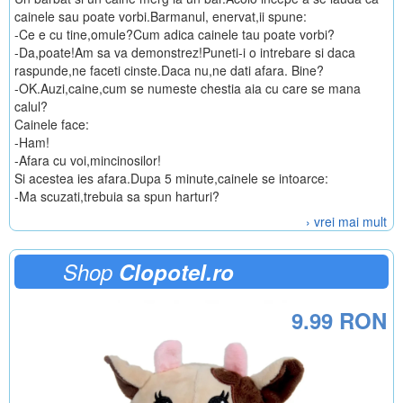
cainele sau poate vorbi.Barmanul, enervat,ii spune:
-Ce e cu tine,omule?Cum adica cainele tau poate vorbi?
-Da,poate!Am sa va demonstrez!Puneti-i o intrebare si daca
raspunde,ne faceti cinste.Daca nu,ne dati afara. Bine?
-OK.Auzi,caine,cum se numeste chestia aia cu care se mana
calul?
Cainele face:
-Ham!
-Afara cu voi,mincinosilor!
Si acestea ies afara.Dupa 5 minute,cainele se intoarce:
-Ma scuzati,trebuia sa spun harturi?
› vrei mai mult
Shop
Clopotel.ro
9.99 RON