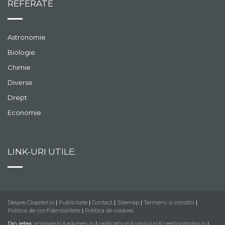
REFERATE
Astronomie
Biologie
Chimie
Diverse
Drept
Economie
LINK-URI UTILE:
Despre Clopotel.ro
|
Publicitate
|
Contact
|
Sitemap
|
Termenii si conditii
|
Politica de confidentialitate
|
Politica de cookies
Din retea:
animale.ro
|
askmen.ro
|
calificativ.ro
|
copilul.ro
|
crestinortodox.ro
|