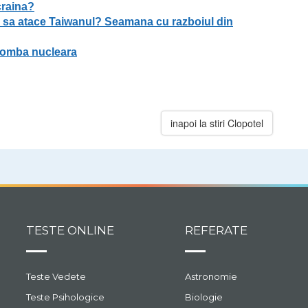
craina?
ea sa atace Taiwanul? Seamana cu razboiul din
 bomba nucleara
inapoi la stiri Clopotel
TESTE ONLINE
REFERATE
Teste Vedete
Astronomie
Teste Psihologice
Biologie