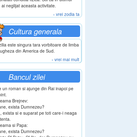
 ai neglijat aceasta activitate.
› vrei zodia ta
Cultura generala
ilia este singura tara vorbitoare de limba
tugheza din America de Sud.
› vrei mai mult
Bancul zilei
e un roman si ajunge din Rai inapoi pe
int.
cheama Brejnev:
oane, exista Dumnezeu?
, exista si e suparat pe toti care-i neaga
tenta.
heama si Papa:
oane, exista Dumnezeu?