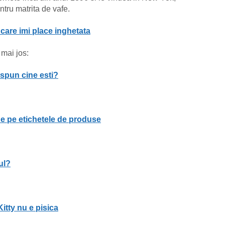
ntru matrita de vafe.
 care imi place inghetata
 mai jos:
 spun cine esti?
de pe etichetele de produse
ul?
Kitty nu e pisica