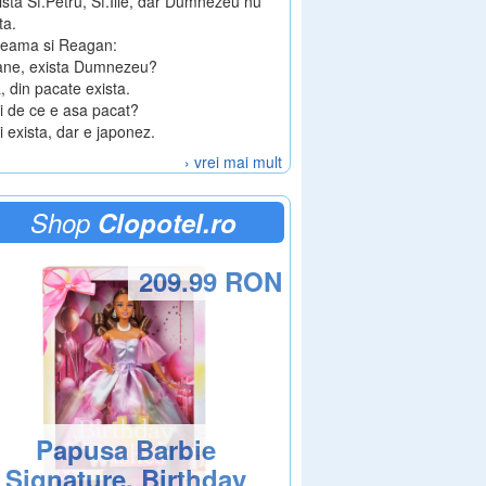
ista Sf.Petru, Sf.Ilie, dar Dumnezeu nu
ta.
cheama si Reagan:
oane, exista Dumnezeu?
, din pacate exista.
i de ce e asa pacat?
i exista, dar e japonez.
› vrei mai mult
Shop
Clopotel.ro
209.99 RON
Papusa Barbie
Signature, Birthday