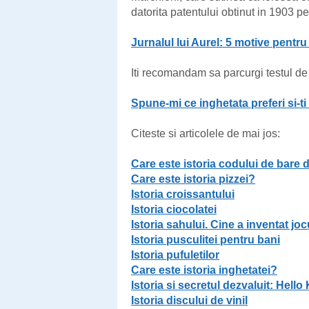
datorita patentului obtinut in 1903 pe
Jurnalul lui Aurel: 5 motive pentru
Iti recomandam sa parcurgi testul de
Spune-mi ce inghetata preferi si-ti
Citeste si articolele de mai jos:
Care este istoria codului de bare 
Care este istoria pizzei?
Istoria croissantului
Istoria ciocolatei
Istoria sahului. Cine a inventat joc
Istoria pusculitei pentru bani
Istoria pufuletilor
Care este istoria inghetatei?
Istoria si secretul dezvaluit: Hello 
Istoria discului de vinil