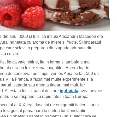
za din anul 3000 i.Hr. si ca insusi Alexandru Macedon era
ura inghetata cu aroma de miere si fructe. Si imparatul
 pe care sclavii o preparau din zapada adunata din
sau cu vin.
e, fie ca vafe ieftine, fie in forme si ambalaje mai
hetata era un lux rezervat bogatilor. Ea era foarte
reu de conservat pe timpul verilor. Abia pe la 1560 un
ius Villa Franca, a facut mai multe experimente si a
saruri, zapada sau gheata tineau mai mult, iar
d. Acesta a fost si pasul de care
inghetata
avea nevoie
pentru a se raspandi cu rapiditate in toata Europa.
ecolul al XIX-lea, dusa tot de emigrantii italieni, iar in
 fost gustat prima oara la curtea lui Constantin
a un ghetariu sapat in pamant si un slujitor care se