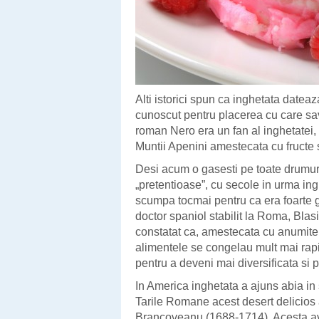
Alti istorici spun ca inghetata datea
cunoscut pentru placerea cu care sav
roman Nero era un fan al inghetatei,
Muntii Apenini amestecata cu fructe 
Desi acum o gasesti pe toate drumuril
„pretentioase”, cu secole in urma ing
scumpa tocmai pentru ca era foarte g
doctor spaniol stabilit la Roma, Blas
constatat ca, amestecata cu anumite 
alimentele se congelau mult mai rapi
pentru a deveni mai diversificata si 
In America inghetata a ajuns abia in s
Tarile Romane acest desert delicios a
Brancoveanu (1688-1714). Acesta ave