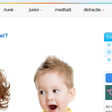
Aurel
junior
meditatii
distractie
tei?
Co
Azi 
imbu