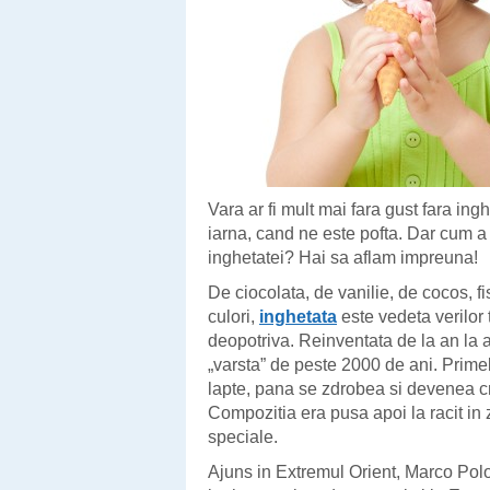
Vara ar fi mult mai fara gust fara i
iarna, cand ne este pofta. Dar cum a 
inghetatei? Hai sa aflam impreuna!
De ciocolata, de vanilie, de cocos, fi
culori,
inghetata
este vedeta verilor to
deopotriva. Reinventata de la an la 
„varsta” de peste 2000 de ani. Primele
lapte, pana se zdrobea si devenea c
Compozitia era pusa apoi la racit in 
speciale.
Ajuns in Extremul Orient, Marco Polo 