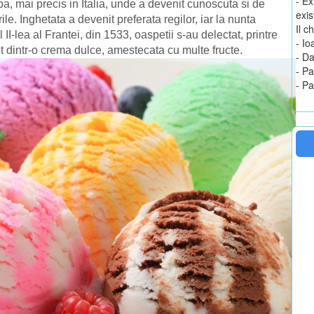
- Ex
pa, mai precis in Italia, unde a devenit cunoscuta si de
exis
rile. Inghetata a devenit preferata regilor, iar la nunta
Il 
II-lea al Frantei, din 1533, oaspetii s-au delectat, printre
- I
ut dintr-o crema dulce, amestecata cu multe fructe.
- Da
- Pa
- Pa