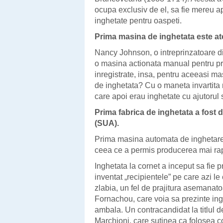
ocupa exclusiv de el, sa fie mereu ap
inghetate pentru oaspeti.
Prima masina de inghetata este at
Nancy Johnson, o intreprinzatoare di
o masina actionata manual pentru pro
inregistrate, insa, pentru aceeasi 
de inghetata? Cu o maneta invartit
care apoi erau inghetate cu ajutorul sa
Prima fabrica de inghetata a fost 
(SUA).
Prima masina automata de inghetare 
ceea ce a permis producerea mai rapid
Inghetata la cornet a inceput sa fie 
inventat „recipientele” pe care azi le
zlabia, un fel de prajitura asemanato
Fornachou, care voia sa prezinte ingh
ambala. Un contracandidat la titlul de
Marchioni, care sutinea ca folosea c