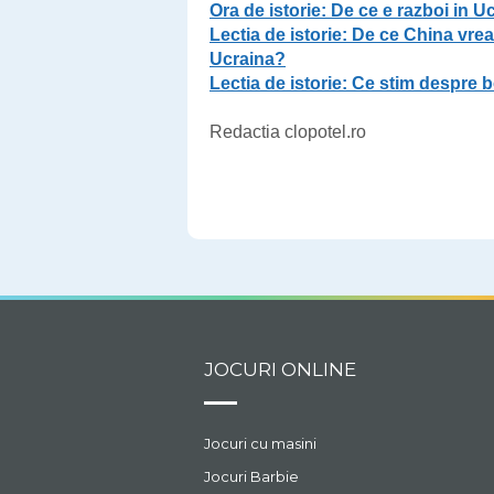
Ora de istorie: De ce e razboi in U
Lectia de istorie: De ce China vr
Ucraina?
Lectia de istorie: Ce stim despre
Redactia clopotel.ro
JOCURI ONLINE
Jocuri cu masini
Jocuri Barbie