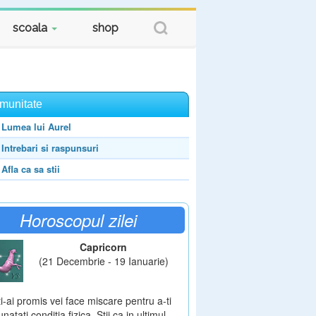
scoala
shop
munitate
Lumea lui Aurel
Intrebari si raspunsuri
Afla ca sa stii
Horoscopul zilei
Capricorn
(21 Decembrie - 19 Ianuarie)
ti-ai promis vei face miscare pentru a-ti
natati conditia fizica. Stii ca in ultimul