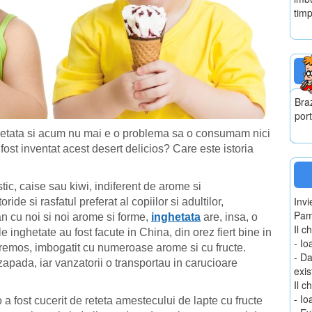
timp
Braz
por
nghetata si acum nu mai e o problema sa o consumam nici
fost inventat acest desert delicios? Care este istoria
stic, caise sau kiwi, indiferent de arome si
Invi
ride si rasfatul preferat al copiilor si adultilor,
Pam
an cu noi si noi arome si forme,
inghetata
are, insa, o
Il 
 inghetate au fost facute in China, din orez fiert bine in
- I
remos, imbogatit cu numeroase arome si cu fructe.
- Da
zapada, iar vanzatorii o transportau in carucioare
exis
Il c
- I
a fost cucerit de reteta amestecului de lapte cu fructe