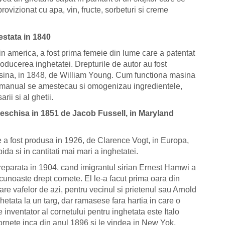
rovizionat cu apa, vin, fructe, sorbeturi si creme
estata in 1840
n america, a fost prima femeie din lume care a patentat
ducerea inghetatei. Drepturile de autor au fost
masina, in 1848, de William Young. Cum functiona masina
a manual se amestecau si omogenizau ingredientele,
rii si al ghetii.
deschisa in 1851 de Jacob Fussell, in Maryland
a fost produsa in 1926, de Clarence Vogt, in Europa,
a si in cantitati mai mari a inghetatei.
preparata in 1904, cand imigrantul sirian Ernest Hamwi a
 cunoaste drept cornete. El le-a facut prima oara din
are vafelor de azi, pentru vecinul si prietenul sau Arnold
etata la un targ, dar ramasese fara hartia in care o
 inventator al cornetului pentru inghetata este Italo
ornete inca din anul 1896 si le vindea in New Yok,