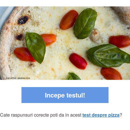
Incepe testul!
Cate raspunsuri corecte poti da in acest
test despre pizza
?