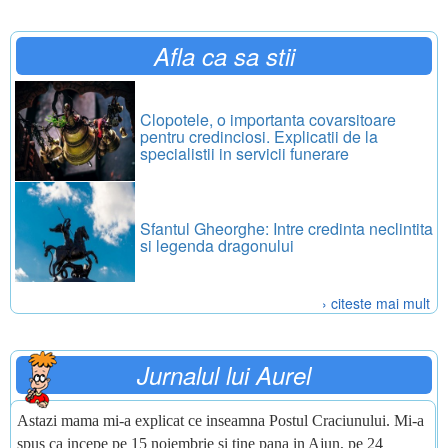
Afla ca sa stii
Clopotele, o importanta covarsitoare
pentru credinciosi. Explicatii de la
specialistii in servicii funerare
Sfantul Gheorghe: Intre credinta neclintita
si legenda dragonului
› citeste mai mult
Jurnalul lui Aurel
Astazi mama mi-a explicat ce inseamna Postul Craciunului. Mi-a
spus ca incepe pe 15 noiembrie si tine pana in Ajun, pe 24