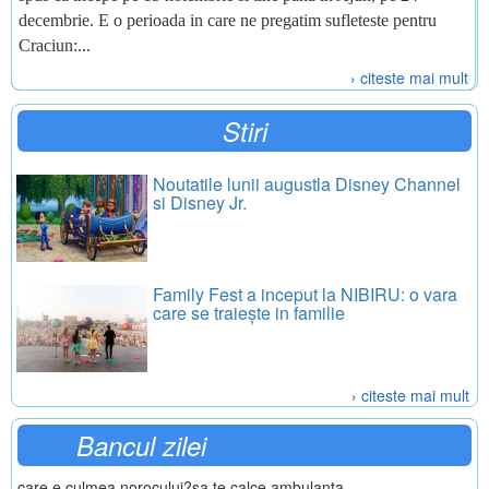
decembrie. E o perioada in care ne pregatim sufleteste pentru
Craciun:...
› citeste mai mult
Stiri
Noutatile lunii augustla Disney Channel
si Disney Jr.
Family Fest a inceput la NIBIRU: o vara
care se traiește in familie
› citeste mai mult
Bancul zilei
care e culmea norocului?sa te calce ambulanta