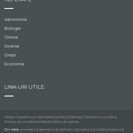
Astronomie
Biologie
Chimie
Diverse
Drept
Economie
LINK-URI UTILE:
Despre Clopotel.ro
|
Publicitate
|
Contact
|
Sitemap
|
Termenii si conditii
|
Politica de confidentialitate
|
Politica de cookies
Din retea:
animale.ro
|
askmen.ro
|
calificativ.ro
|
copilul.ro
|
crestinortodox.ro
|