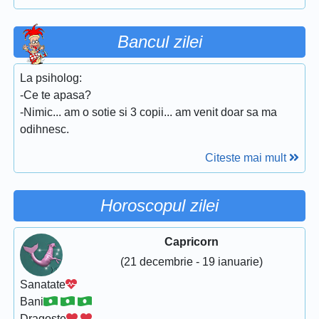
Bancul zilei
La psiholog:
-Ce te apasa?
-Nimic... am o sotie si 3 copii... am venit doar sa ma
odihnesc.
Citeste mai mult
Horoscopul zilei
Capricorn
(21 decembrie - 19 ianuarie)
Sanatate
Bani
Dragoste