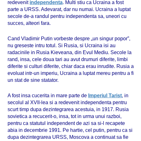
redevenit
independenta
. Multi stiu ca Ucraina a fost
parte a URSS. Adevarat, dar nu numai. Ucraina a luptat
secole de-a randul pentru independenta sa, uneori cu
succes, alteori fara.
Cand Vladimir Putin vorbeste despre „un singur popor”,
nu greseste intru totul. Si Rusia, si Ucraina isi au
radacinile in Rusia Kieveana, din Evul Mediu. Secole la
rand, insa, cele doua tari au avut drumuri diferite, limbi
diferite si culturi diferite, chiar daca erau inrudite. Rusia a
evoluat intr-un imperiu, Ucraina a luptat mereu pentru a fi
un stat de sine statator.
A fost insa cucerita in mare parte de
Imperiul Tarist
, in
secolul al XVII-lea si a redevenit independenta pentru
scurt timp dupa dezintegrarea acestuia, in 1917. Rusia
sovietica a recucerit-o, insa, tot in urma unui razboi,
pentru ca statutul independent de azi sa si-l recapete
abia in decembrie 1991. Pe hartie, cel putin, pentru ca si
dupa dezintegrarea URSS, Moscova a continuat sa fie