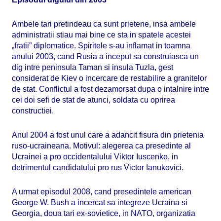
Ambele tari pretindeau ca sunt prietene, insa ambele
administratii stiau mai bine ce sta in spatele acestei
„fratii” diplomatice. Spiritele s-au inflamat in toamna
anului 2003, cand Rusia a inceput sa construiasca un
dig intre peninsula Taman si insula Tuzla, gest
considerat de Kiev o incercare de restabilire a granitelor
de stat. Conflictul a fost dezamorsat dupa o intalnire intre
cei doi sefi de stat de atunci, soldata cu oprirea
constructiei.
Anul 2004 a fost unul care a adancit fisura din prietenia
ruso-ucraineana. Motivul: alegerea ca presedinte al
Ucrainei a pro occidentalului Viktor Iuscenko, in
detrimentul candidatului pro rus Victor Ianukovici.
A urmat episodul 2008, cand presedintele american
George W. Bush a incercat sa integreze Ucraina si
Georgia, doua tari ex-sovietice, in NATO, organizatia