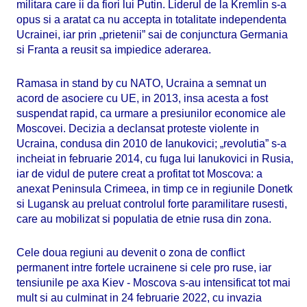
militara care ii da fiori lui Putin. Liderul de la Kremlin s-a
opus si a aratat ca nu accepta in totalitate independenta
Ucrainei, iar prin „prietenii” sai de conjunctura Germania
si Franta a reusit sa impiedice aderarea.
Ramasa in stand by cu NATO, Ucraina a semnat un
acord de asociere cu UE, in 2013, insa acesta a fost
suspendat rapid, ca urmare a presiunilor economice ale
Moscovei. Decizia a declansat proteste violente in
Ucraina, condusa din 2010 de Ianukovici; „revolutia” s-a
incheiat in februarie 2014, cu fuga lui Ianukovici in Rusia,
iar de vidul de putere creat a profitat tot Moscova: a
anexat Peninsula Crimeea, in timp ce in regiunile Donetk
si Lugansk au preluat controlul forte paramilitare rusesti,
care au mobilizat si populatia de etnie rusa din zona.
Cele doua regiuni au devenit o zona de conflict
permanent intre fortele ucrainene si cele pro ruse, iar
tensiunile pe axa Kiev - Moscova s-au intensificat tot mai
mult si au culminat in 24 februarie 2022, cu invazia