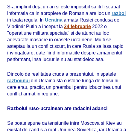
S-a implinit deja un an si este imposibil sa iti fi scapat
informatia ca in apropiere de Romania are loc un
razboi
in toata regula. In
Ucraina
armata Rusiei condusa de
Vladimir Putin a inceput la
24 februarie
2022 o
"operatiune militara speciala" si de atunci au loc
adevarate masacre in orasele ucrainene. Multi se
asteptau la un conflict scurt, in care Rusia sa iasa rapid
invingatoare, date fiind informatiile despre armamentul
performant, insa lucrurile nu au stat deloc asa.
Dincolo de realitatea cruda a prezentului, in spatele
razboiului
din Ucraina sta o istorie lunga de tensiuni
care erau, practic, un preambul pentru izbucnirea unui
conflict armat in regiune.
Razboiul ruso-ucrainean are radacini adanci
Se poate spune ca tensiunile intre Moscova si Kiev au
existat de cand s-a rupt Uniunea Sovietica, iar Ucraina a