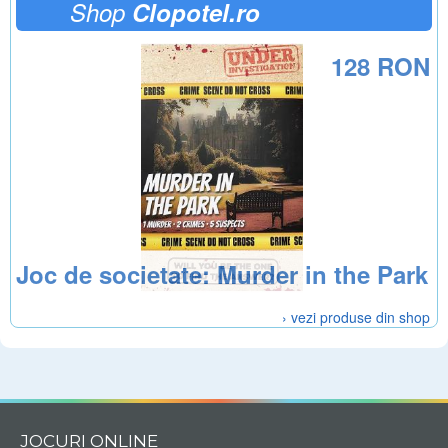
Shop
Clopotel.ro
128 RON
Joc de societate: Murder in the Park
› vezi produse din shop
JOCURI ONLINE