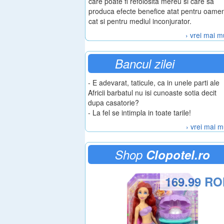
care poate fi refolosita mereu si care sa
produca efecte benefice atat pentru oamen
cat si pentru mediul inconjurator.
› vrei mai m
Bancul zilei
- E adevarat, taticule, ca in unele parti ale
Africii barbatul nu isi cunoaste sotia decit
dupa casatorie?
- La fel se intimpla in toate tarile!
› vrei mai m
Shop
Clopotel.ro
169.99 R