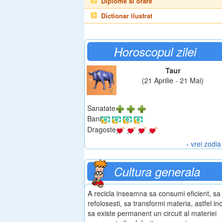
Diplome si orare
Dictionar ilustrat
Horoscopul zilei
Taur
(21 Aprilie - 21 Mai)
Sanatate
Bani
Dragoste
› vrei zodia
Cultura generala
A recicla inseamna sa consumi eficient, sa
refolosesti, sa transformi materia, astfel in
sa existe permanent un circuit al materiei