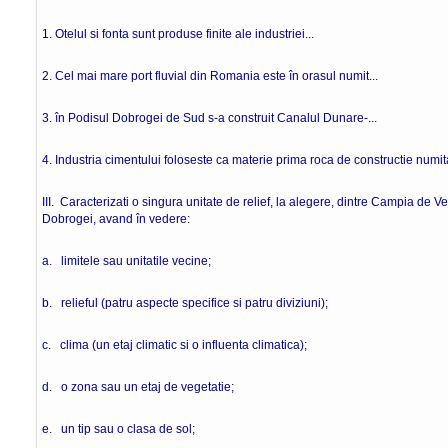
1. Otelul si fonta sunt produse finite ale industriei
2. Cel mai mare port fluvial din Romania este în orasul num
3. în Podisul Dobrogei de Sud s-a construit Canalul Dunar
4. Industria cimentului foloseste ca materie prima roca de constructie
III. Caracterizati o singura unitate de relief, la alegere, dintre Campia de Ve
Dobrogei, avand în vedere:
a. limitele sau unitatile vecine;
b. relieful (patru aspecte specifice si patru diviziuni);
c. clima (un etaj climatic si o influenta climatica);
d. o zona sau un etaj de vegetatie;
e. un tip sau o clasa de sol;