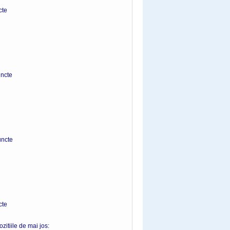
te
cte
te
e
zitiile de mai jos: