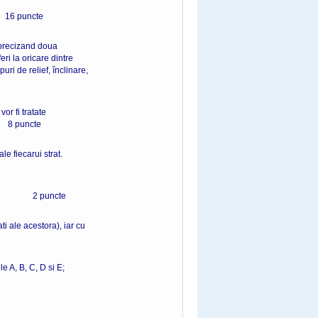
ncte
i precizand doua
ri la oricare dintre
uri de relief, înclinare,
or fi tratate
uncte
le fiecarui strat.
unarii. 2 puncte
ti ale acestora), iar cu
le A, B, C, D si E;