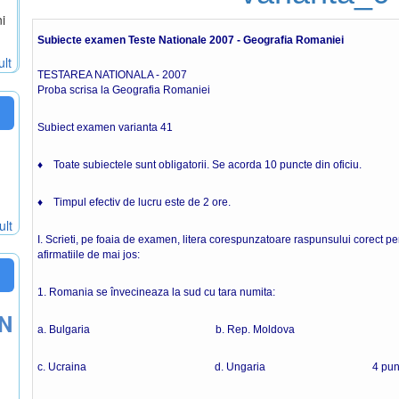
i
Subiecte examen Teste Nationale 2007 - Geografia Romaniei
ult
TESTAREA NATIONALA - 2007
Proba scrisa la Geografia Romaniei
Subiect examen varianta 41
♦ Toate subiectele sunt obligatorii. Se acorda 10 puncte din oficiu.
♦ Timpul efectiv de lucru este de 2 ore.
ult
I. Scrieti, pe foaia de examen, litera corespunzatoare raspunsului corect pen
afirmatiile de mai jos:
1. Romania se învecineaza la sud cu tara numita:
ON
a. Bulgaria b. Rep. Moldova
c. Ucraina d. Ungaria 4 punc