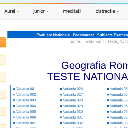
Aurel
junior
meditatii
distractie
|
|
Evaluare Nationala
Bacalaureat
Subiecte Examen
home
:
Invatamant
:
Teste_Nati
Geografia Rom
TESTE NATIONA
Varianta 001
Varianta 026
Varianta 0
Varianta 002
Varianta 027
Varianta 0
Varianta 003
Varianta 028
Varianta 0
Varianta 004
Varianta 029
Varianta 0
Varianta 005
Varianta 030
Varianta 0
Varianta 006
Varianta 031
Varianta 0
Varianta 007
Varianta 032
Varianta 0