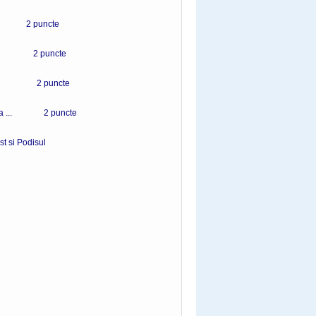
... 2 puncte
it... 2 puncte
e-... 2 puncte
 numita ... 2 puncte
st si Podisul