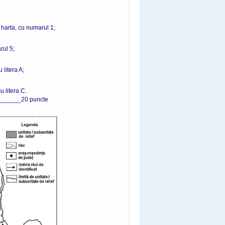
 harta, cu numarul 1;
rul 5;
 litera A;
u litera C.
_____20 puncte