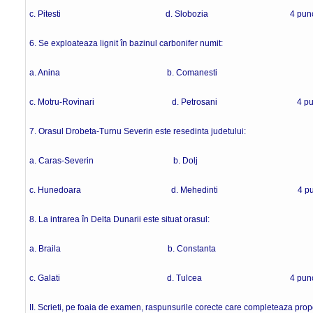
c. Pitesti d. Slobozia 4 punc
6. Se exploateaza lignit în bazinul carbonifer numit:
a. Anina b. Comanesti
c. Motru-Rovinari d. Petrosani 4 pun
7. Orasul Drobeta-Turnu Severin este resedinta judetului:
a. Caras-Severin b. Dolj
c. Hunedoara d. Mehedinti 4 punc
8. La intrarea în Delta Dunarii este situat orasul:
a. Braila b. Constanta
c. Galati d. Tulcea 4 punct
II. Scrieti, pe foaia de examen, raspunsurile corecte care completeaza propo