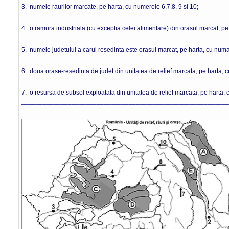
3. numele raurilor marcate, pe harta, cu numerele 6,7,8, 9 si 10;
4. o ramura industriala (cu exceptia celei alimentare) din orasul marcat, pe
5. numele judetului a carui resedinta este orasul marcat, pe harta, cu numa
6. doua orase-resedinta de judet din unitatea de relief marcata, pe harta, cu
7. o resursa de subsol exploatata din unitatea de relief marcata, pe harta, c
___________________________________________________________