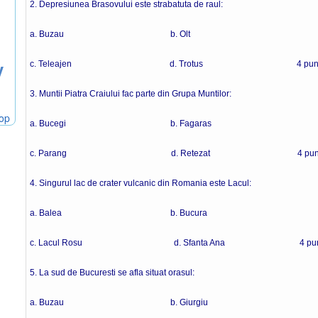
2. Depresiunea Brasovului este strabatuta de raul:
a. Buzau b. Olt
y
c. Teleajen d. Trotus 4 punc
3. Muntii Piatra Craiului fac parte din Grupa Muntilor:
hop
a. Bucegi b. Fagaras
c. Parang d. Retezat 4 punc
4. Singurul lac de crater vulcanic din Romania este Lacul:
a. Balea b. Bucura
c. Lacul Rosu d. Sfanta Ana 4 punc
5. La sud de Bucuresti se afla situat orasul:
a. Buzau b. Giurgiu