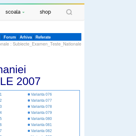
scoala
shop
|
|
|
Forum
Arhiva
Referate
onale
:
Subiecte_Examen_Teste_Nationale
aniei
LE 2007
51
Varianta 076
52
Varianta 077
53
Varianta 078
54
Varianta 079
55
Varianta 080
56
Varianta 081
57
Varianta 082