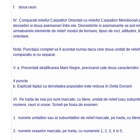
f. doua rauri. 16 pu
IV. Comparati relieful Carpatilor Orientali cu relieful Carpatilor Meridional
deosebiri si doua asemanari între ele. Deosebirile si asemanarile se pot refe
urmatoarele elemente de relief: modul de formare, tipuri de roci, altitudini, tip
orientare.
Nota: Punctajul complet va fi acordat numai daca cele doua unitati de relief v
comparativ si nu separat. ' 8 p
V. a. Prezentati stratificarea Marii Negre, precizand cate doua caracteristici a
4 puncte
b. Explicati faptul ca densitatea populatiei este redusa în Delta D
VI. Pe harta de mai jos sunt marcate, cu litere, unitati de relief (sau subunita
numere, rauri si orase. Scrieti pe foaia de examen:
1. numele unitatilor sau al subunitatilor de relief marcate, pe harta, cu litere
2. numele oraselor marcate, pe harta, cu numerele 1, 2, 3, 4 si 5;