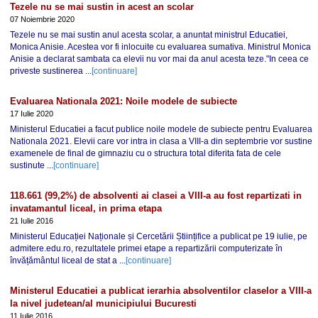
Tezele nu se mai sustin in acest an scolar
07 Noiembrie 2020
Tezele nu se mai sustin anul acesta scolar, a anuntat ministrul Educatiei,
Monica Anisie. Acestea vor fi inlocuite cu evaluarea sumativa. Ministrul Monica
Anisie a declarat sambata ca elevii nu vor mai da anul acesta teze."In ceea ce
priveste sustinerea ...
[continuare]
Evaluarea Nationala 2021: Noile modele de subiecte
17 Iulie 2020
Ministerul Educatiei a facut publice noile modele de subiecte pentru Evaluarea
Nationala 2021. Elevii care vor intra in clasa a VIII-a din septembrie vor sustine
examenele de final de gimnaziu cu o structura total diferita fata de cele
sustinute ...
[continuare]
118.661 (99,2%) de absolventi ai clasei a VIII-a au fost repartizati in
invatamantul liceal, in prima etapa
21 Iulie 2016
Ministerul Educației Naționale și Cercetării Științifice a publicat pe 19 iulie, pe
admitere.edu.ro, rezultatele primei etape a repartizării computerizate în
învățământul liceal de stat a ...
[continuare]
Ministerul Educatiei a publicat ierarhia absolventilor claselor a VIII-a
la nivel judetean/al municipiului Bucuresti
11 Iulie 2016