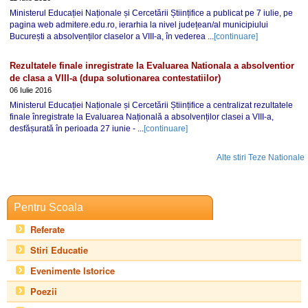
Ministerul Educației Naționale și Cercetării Științifice a publicat pe 7 iulie, pe
pagina web admitere.edu.ro, ierarhia la nivel județean/al municipiului
București a absolvenților claselor a VIII-a, în vederea ...
[continuare]
Rezultatele finale inregistrate la Evaluarea Nationala a absolventior
de clasa a VIII-a (dupa solutionarea contestatiilor)
06 Iulie 2016
Ministerul Educației Naționale și Cercetării Științifice a centralizat rezultatele
finale înregistrate la Evaluarea Națională a absolvenților clasei a VIII-a,
desfășurată în perioada 27 iunie - ...
[continuare]
Alte stiri Teze Nationale
Pentru Scoala
Referate
Stiri Educatie
Evenimente Istorice
Poezii