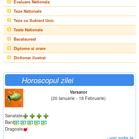
Evaluare Nationala
Teze Nationale
Teze cu Subiect Unic
Teste Nationale
Bacalaureat
Diplome si orare
Dictionar ilustrat
Horoscopul zilei
Varsator
(20 Ianuarie - 18 Februarie)
Sanatate
Bani
Dragoste
› vrei zodia ta