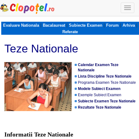
Togg
navi
|
|
|
|
|
Evaluare Nationala
Bacalaureat
Subiecte Examen
Forum
Arhiva
Referate
Teze Nationale
Calendar Examen Teze
Nationale
Lista Discipline Teze Nationale
Programa Examen Teze Nationale
Modele Subiect Examen
Exemple Subiect Examen
Subiecte Examen Teze Nationale
Rezultate Teze Nationale
Informatii Teze Nationale