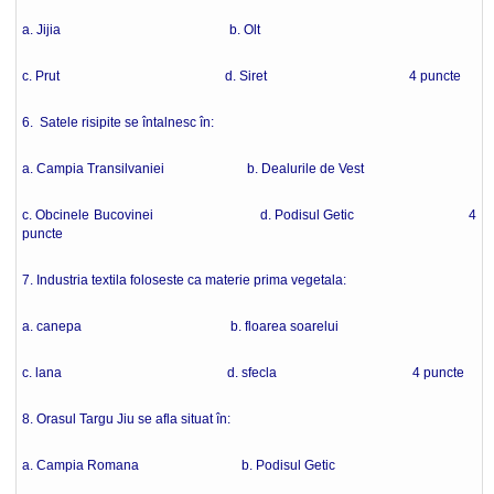
a. Jijia b. Olt
c. Prut d. Siret 4 puncte
6. Satele risipite se întalnesc în:
a. Campia Transilvaniei b. Dealurile de Vest
c. Obcinele Bucovinei d. Podisul Getic 4
puncte
7. Industria textila foloseste ca materie prima vegetala:
a. canepa b. floarea soarelui
c. lana d. sfecla 4 puncte
8. Orasul Targu Jiu se afla situat în:
a. Campia Romana b. Podisul Getic