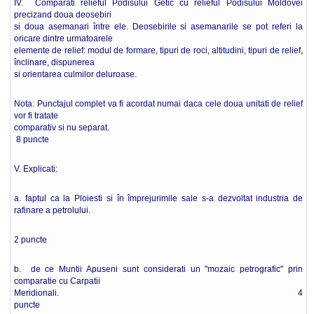
IV. Comparati relieful Podisului Getic cu relieful Podisului Moldovei
precizand doua deosebiri
si doua asemanari între ele. Deosebirile si asemanarile se pot referi la
oricare dintre urmatoarele
elemente de relief: modul de formare, tipuri de roci, altitudini, tipuri de relief,
înclinare, dispunerea
si orientarea culmilor deluroase.
Nota: Punctajul complet va fi acordat numai daca cele doua unitati de relief
vor fi tratate
comparativ si nu separat.
8 puncte
V. Explicati:
a. faptul ca la Ploiesti si în împrejurimile sale s-a dezvoltat industria de
rafinare a petrolului.
2 puncte
b. de ce Muntii Apuseni sunt considerati un "mozaic petrografic" prin
comparatie cu Carpatii
Meridionali. 4
puncte