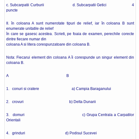
c. Subcarpatii Curburii d. Subcarpatii Getici 4
puncte
II. în coloana A sunt numerotate tipuri de relief, iar în coloana B sunt
enumerate unitatile de relief
în care se gasesc acestea. Scrieti, pe foaia de examen, perechile corecte
dintre fiecare numar din
coloana A si litera corespunzatoare din coloana B.
Nota: Fiecarui element din coloana A îi corespunde un singur element din
coloana B.
A B
1. conuri si cratere a) Campia Baraganului
2. crovuri b) Delta Dunarii
3. domuri c) Grupa Centrala a Carpatilor
Orientali
4. grinduri d) Podisul Sucevei