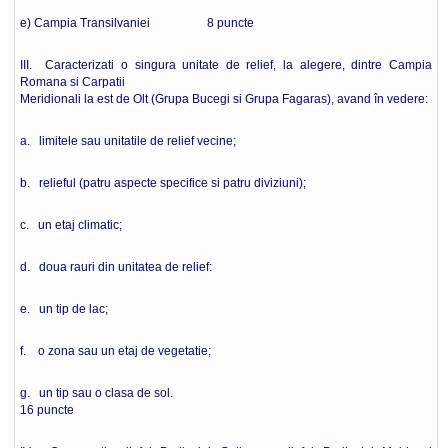
e) Campia Transilvaniei 8 puncte
III. Caracterizati o singura unitate de relief, la alegere, dintre Campia
Romana si Carpatii
Meridionali la est de Olt (Grupa Bucegi si Grupa Fagaras), avand în vedere:
a. limitele sau unitatile de relief vecine;
b. relieful (patru aspecte specifice si patru diviziuni);
c. un etaj climatic;
d. doua rauri din unitatea de relief:
e. un tip de lac;
f. o zona sau un etaj de vegetatie;
g. un tip sau o clasa de sol.
16 puncte