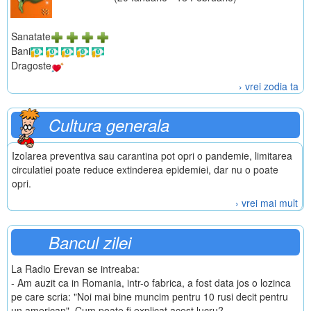
Sanatate
Bani
Dragoste
› vrei zodia ta
Cultura generala
Izolarea preventiva sau carantina pot opri o pandemie, limitarea
circulatiei poate reduce extinderea epidemiei, dar nu o poate
opri.
› vrei mai mult
Bancul zilei
La Radio Erevan se intreaba:
- Am auzit ca in Romania, intr-o fabrica, a fost data jos o lozinca
pe care scria: "Noi mai bine muncim pentru 10 rusi decit pentru
un american". Cum poate fi explicat acest lucru?