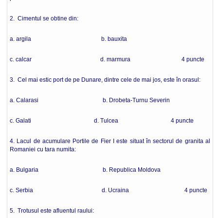
2. Cimentul se obtine din:
a. argila b. bauxita
c. calcar d. marmura 4 puncte
3. Cel mai estic port de pe Dunare, dintre cele de mai jos, este în orasul:
a. Calarasi b. Drobeta-Turnu Severin
c. Galati d. Tulcea 4 puncte
4. Lacul de acumulare Portile de Fier I este situat în sectorul de granita al
Romaniei cu tara numita:
a. Bulgaria b. Republica Moldova
c. Serbia d. Ucraina 4 puncte
5. Trotusul este afluentul raului: