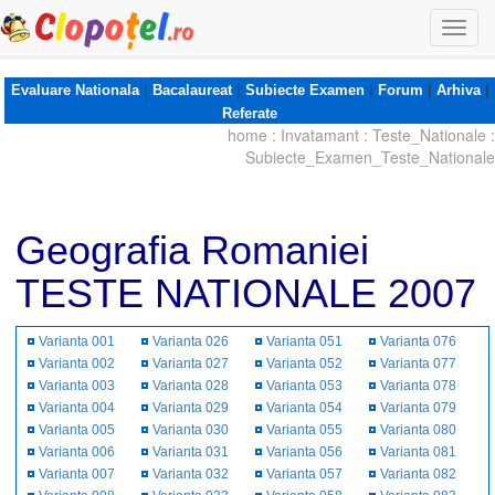
Togg
navi
|
|
|
|
|
Evaluare Nationala
Bacalaureat
Subiecte Examen
Forum
Arhiva
Referate
home
:
Invatamant
:
Teste_Nationale
:
Subiecte_Examen_Teste_Nationale
Geografia Romaniei
TESTE NATIONALE 2007
Varianta 001
Varianta 026
Varianta 051
Varianta 076
Varianta 002
Varianta 027
Varianta 052
Varianta 077
Varianta 003
Varianta 028
Varianta 053
Varianta 078
Varianta 004
Varianta 029
Varianta 054
Varianta 079
Varianta 005
Varianta 030
Varianta 055
Varianta 080
Varianta 006
Varianta 031
Varianta 056
Varianta 081
Varianta 007
Varianta 032
Varianta 057
Varianta 082