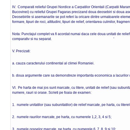
IV. Comparati relieful Grupei Nordice a Carpatilor Orientali (Carpatii Maram
Bucovinei) cu relieful Grupei Fagaras precizand doua deosebiri si doua ase
Deosebirile si asemanarile se pot referi la oricare dintre urmatoarele eleme
formare, tipuri de roci, altitudini, tipuri de relief, orientarea culmilor, fragmen
Nota: Punctajul complet va fi acordat numai daca cele doua unitati de relief v
comparativ si nu separat. ' 8 p
V. Precizati:
a. cauza caracterului continental al climei Romanie
b. doua argumente care sa demonstreze importanta economica a lacurilor 
VI. Pe harta de mai jos sunt marcate, cu litere, unitati de relief (sau subunita
numere, rauri si orase. Scrieti pe foaia de examen:
1. numele unitatilor (sau subunitatilor) de relief marcate, pe harta, cu literel
2. numele raurilor marcate, pe harta, cu numerele 1,2, 3, 4 si 5;
3. numele oraselor marcate, pe harta, cu numerele 6, 7, 8, 9 si 10;