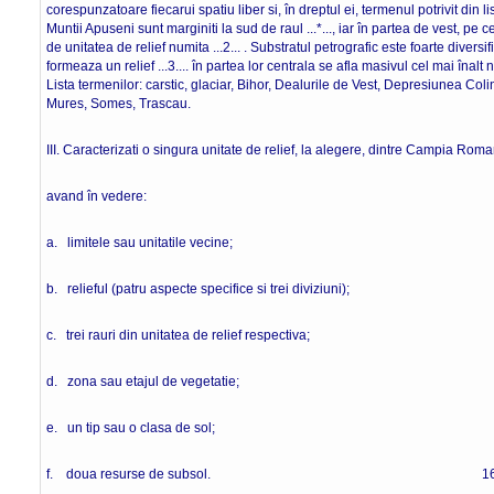
corespunzatoare fiecarui spatiu liber si, în dreptul ei, termenul potrivit din l
Muntii Apuseni sunt marginiti la sud de raul ...*..., iar în partea de vest, pe
de unitatea de relief numita ...2... . Substratul petrografic este foarte diversi
formeaza un relief ...3.... în partea lor centrala se afla masivul cel mai înalt nu
Lista termenilor: carstic, glaciar, Bihor, Dealurile de Vest, Depresiunea Coli
Mures, Somes, Trascau. 8 pu
III. Caracterizati o singura unitate de relief, la alegere, dintre Campia Roma
avand în vedere:
a. limitele sau unitatile vecine;
b. relieful (patru aspecte specifice si trei diviziuni);
c. trei rauri din unitatea de relief respectiva;
d. zona sau etajul de vegetatie;
e. un tip sau o clasa de sol;
f. doua resurse de subsol. 16 pu