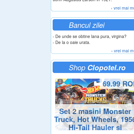
› vrei mai m
Bancul zilei
- De unde se obtine lana pura, virgina?
- De la o oaie urata.
› vrei mai m
Shop
Clopotel.ro
69.99 R
Set 2 masini Monster
Truck, Hot Wheels, 195
Hi-Tail Hauler si