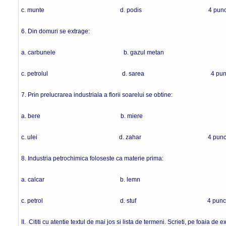
c. munte d. podis 4 punct
6. Din domuri se extrage:
a. carbunele b. gazul metan
c. petrolul d. sarea 4 punc
7. Prin prelucrarea industriala a florii soarelui se obtine:
a. bere b. miere
c. ulei d. zahar 4 punct
8. Industria petrochimica foloseste ca materie prima:
a. calcar b. lemn
c. petrol d. stuf 4 punct
II. Cititi cu atentie textul de mai jos si lista de termeni. Scrieti, pe foaia de 