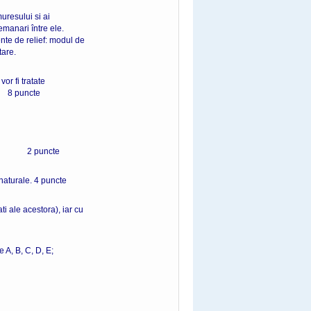
uresului si ai
manari între ele.
nte de relief: modul de
tare.
or fi tratate
uncte
i. 2 puncte
naturale. 4 puncte
ti ale acestora), iar cu
e A, B, C, D, E;