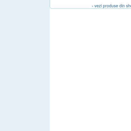
Silverado, HWN61
› vezi produse din s