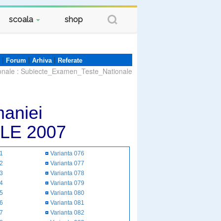
scoala
shop
|
|
|
Forum
Arhiva
Referate
onale
:
Subiecte_Examen_Teste_Nationale
aniei
LE 2007
51
Varianta 076
52
Varianta 077
53
Varianta 078
54
Varianta 079
55
Varianta 080
56
Varianta 081
57
Varianta 082