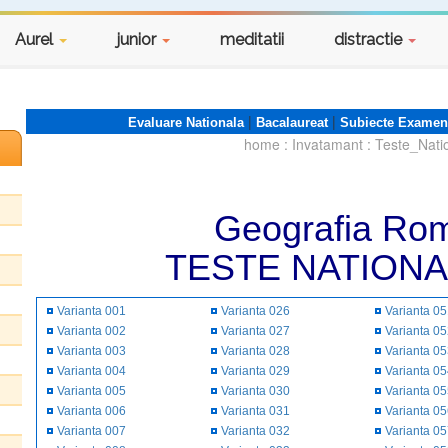
Aurel
junior
meditatii
distractie
|
|
Evaluare Nationala
Bacalaureat
Subiecte Examen
home
:
Invatamant
:
Teste_Nati
Geografia Rom
TESTE NATIONA
Varianta 001
Varianta 026
Varianta 0
Varianta 002
Varianta 027
Varianta 0
Varianta 003
Varianta 028
Varianta 0
Varianta 004
Varianta 029
Varianta 0
Varianta 005
Varianta 030
Varianta 0
Varianta 006
Varianta 031
Varianta 0
Varianta 007
Varianta 032
Varianta 0