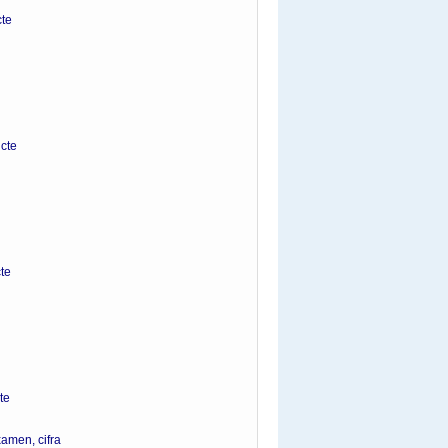
e
te
e
e
examen, cifra