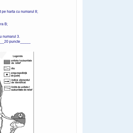
t pe harta cu numarul 8;
era B;
cu numarul 3.
_20 puncte_____