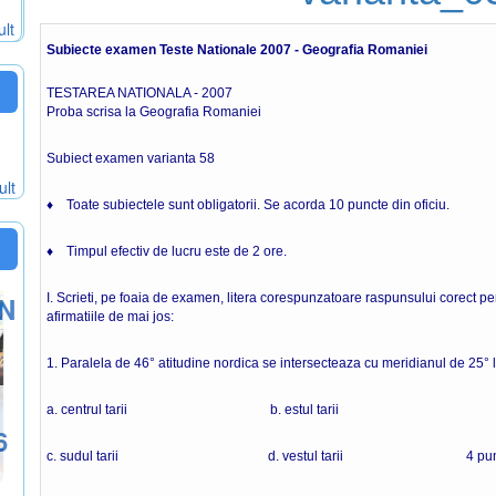
ult
Subiecte examen Teste Nationale 2007 - Geografia Romaniei
TESTAREA NATIONALA - 2007
Proba scrisa la Geografia Romaniei
Subiect examen varianta 58
ult
♦ Toate subiectele sunt obligatorii. Se acorda 10 puncte din oficiu.
♦ Timpul efectiv de lucru este de 2 ore.
ON
I. Scrieti, pe foaia de examen, litera corespunzatoare raspunsului corect pen
afirmatiile de mai jos:
1. Paralela de 46° atitudine nordica se intersecteaza cu meridianul de 25° l
a. centrul tarii b. estul tarii
6
c. sudul tarii d. vestul tarii 4 punc