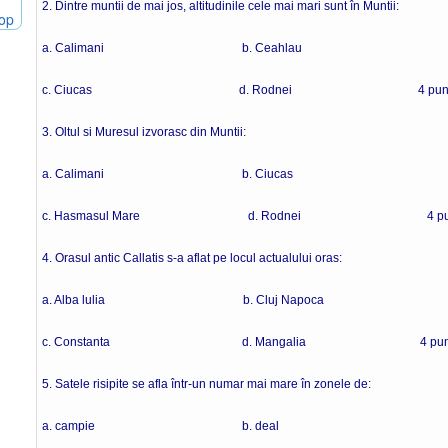
2. Dintre muntii de mai jos, altitudinile cele mai mari sunt în Muntii:
hop
a. Calimani b. Ceahlau
c. Ciucas d. Rodnei 4 punc
3. Oltul si Muresul izvorasc din Muntii:
a. Calimani b. Ciucas
c. Hasmasul Mare d. Rodnei 4 pun
4. Orasul antic Callatis s-a aflat pe locul actualului oras:
a. Alba lulia b. Cluj Napoca
c. Constanta d. Mangalia 4 punc
5. Satele risipite se afla într-un numar mai mare în zonele de:
a. campie b. deal