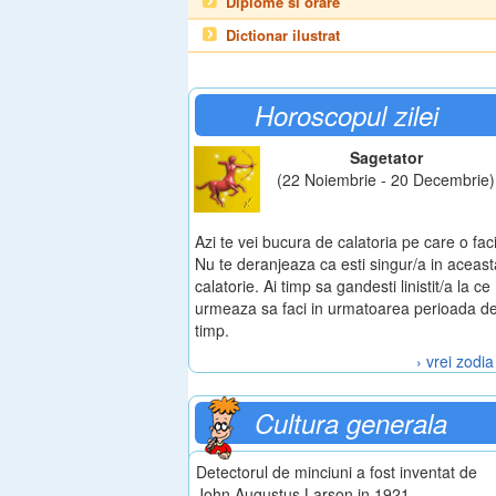
Diplome si orare
Dictionar ilustrat
Horoscopul zilei
Sagetator
(22 Noiembrie - 20 Decembrie)
Azi te vei bucura de calatoria pe care o faci
Nu te deranjeaza ca esti singur/a in aceast
calatorie. Ai timp sa gandesti linistit/a la ce
urmeaza sa faci in urmatoarea perioada d
timp.
› vrei zodia
Cultura generala
Detectorul de minciuni a fost inventat de
John Augustus Larson in 1921.