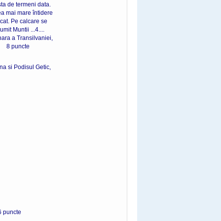
ista de termeni data.
 cea mai mare întidere
ficat. Pe calcare se
mit Muntii ...4....
nara a Transilvaniei,
ncte
na si Podisul Getic,
ncte