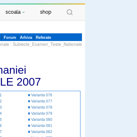
scoala
shop
|
|
|
Forum
Arhiva
Referate
onale
:
Subiecte_Examen_Teste_Nationale
aniei
LE 2007
51
Varianta 076
52
Varianta 077
53
Varianta 078
54
Varianta 079
55
Varianta 080
56
Varianta 081
57
Varianta 082