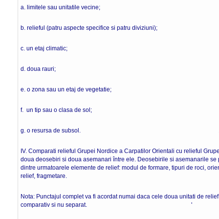
a. limitele sau unitatile vecine;
b. relieful (patru aspecte specifice si patru diviziuni);
c. un etaj climatic;
d. doua rauri;
e. o zona sau un etaj de vegetatie;
f. un tip sau o clasa de sol;
g. o resursa de subsol. 16 pu
IV. Comparati relieful Grupei Nordice a Carpatilor Orientali cu relieful Gru
doua deosebiri si doua asemanari între ele. Deosebirile si asemanarile se po
dintre urmatoarele elemente de relief: modul de formare, tipuri de roci, orient
relief, fragmetare.
Nota: Punctajul complet va fi acordat numai daca cele doua unitati de relief v
comparativ si nu separat. ' 8 p