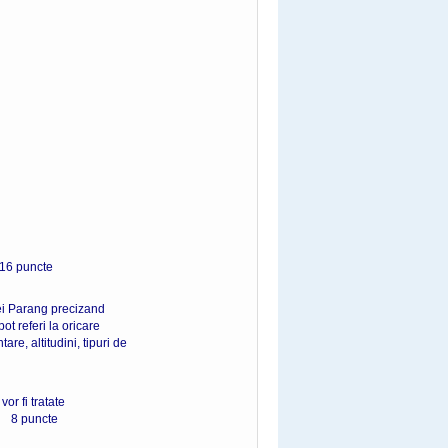
ncte
pei Parang precizand
t referi la oricare
are, altitudini, tipuri de
or fi tratate
uncte