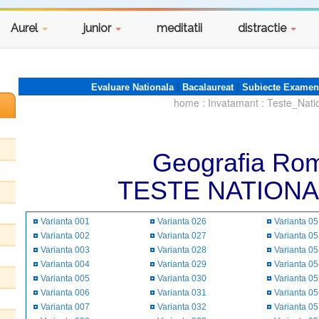
Aurel
junior
meditatii
distractie
|
|
Evaluare Nationala
Bacalaureat
Subiecte Examen
home
:
Invatamant
:
Teste_Nati
Geografia Rom
TESTE NATIONA
Varianta 001
Varianta 026
Varianta 0
Varianta 002
Varianta 027
Varianta 0
Varianta 003
Varianta 028
Varianta 0
Varianta 004
Varianta 029
Varianta 0
Varianta 005
Varianta 030
Varianta 0
Varianta 006
Varianta 031
Varianta 0
Varianta 007
Varianta 032
Varianta 0