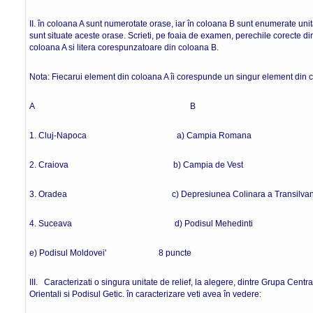
II. în coloana A sunt numerotate orase, iar în coloana B sunt enumerate unitat
sunt situate aceste orase. Scrieti, pe foaia de examen, perechile corecte di
coloana A si litera corespunzatoare din coloana B.
Nota: Fiecarui element din coloana A îi corespunde un singur element din 
A B
1. Cluj-Napoca a) Campia Romana
2. Craiova b) Campia de Vest
3. Oradea c) Depresiunea Colinara a Transilvani
4. Suceava d) Podisul Mehedinti
e) Podisul Moldovei' 8 puncte
III. Caracterizati o singura unitate de relief, la alegere, dintre Grupa Centra
Orientali si Podisul Getic. în caracterizare veti avea în vedere: