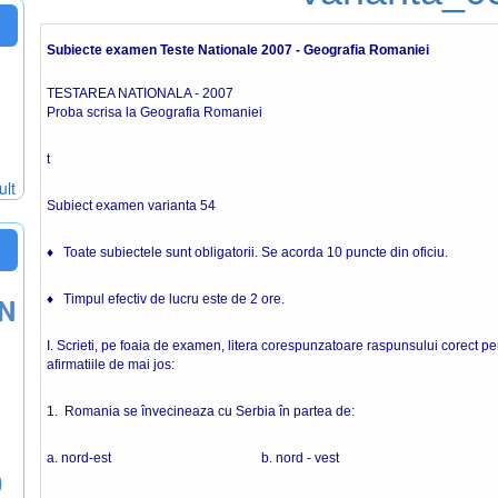
Subiecte examen Teste Nationale 2007 - Geografia Romaniei
TESTAREA NATIONALA - 2007
Proba scrisa la Geografia Romaniei
t
ult
Subiect examen varianta 54
♦ Toate subiectele sunt obligatorii. Se acorda 10 puncte din oficiu.
ON
♦ Timpul efectiv de lucru este de 2 ore.
I. Scrieti, pe foaia de examen, litera corespunzatoare raspunsului corect pen
afirmatiile de mai jos:
1. Romania se învecineaza cu Serbia în partea de:
a. nord-est b. nord - vest
0