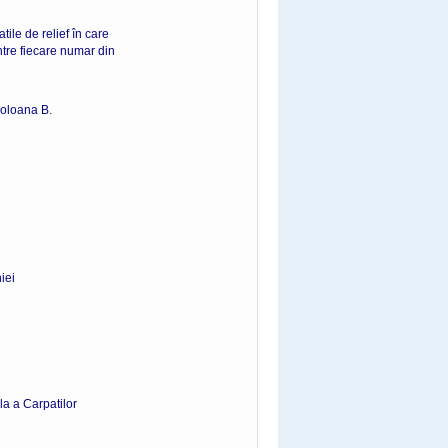
ile de relief în care
ntre fiecare numar din
coloana B.
ei
la a Carpatilor