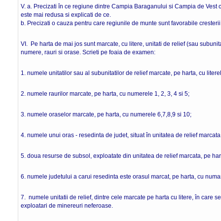
V. a. Precizati în ce regiune dintre Campia Baraganului si Campia de Vest ca
este mai redusa si explicati de ce. 4
b. Precizati o cauza pentru care regiunile de munte sunt favorabile cresteri
VI. Pe harta de mai jos sunt marcate, cu litere, unitati de relief (sau subunita
numere, rauri si orase. Scrieti pe foaia de examen:
1. numele unitatilor sau al subunitatilor de relief marcate, pe harta, cu literel
2. numele raurilor marcate, pe harta, cu numerele 1, 2, 3, 4 si 5;
3. numele oraselor marcate, pe harta, cu numerele 6,7,8,9 si 10;
4. numele unui oras - resedinta de judet, situat în unitatea de relief marcata 
5. doua resurse de subsol, exploatate din unitatea de relief marcata, pe hart
6. numele judetului a carui resedinta este orasul marcat, pe harta, cu numa
7. numele unitatii de relief, dintre cele marcate pe harta cu litere, în care s
exploatari de minereuri neferoase. 20