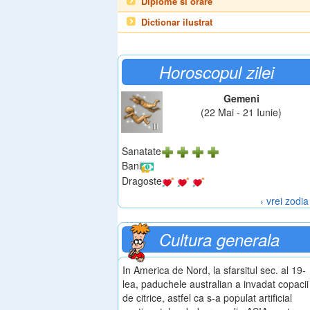
Diplome si orare
Dictionar ilustrat
Horoscopul zilei
Gemeni
(22 Mai - 21 Iunie)
Sanatate
Bani
Dragoste
› vrei zodia
Cultura generala
In America de Nord, la sfarsitul sec. al 19-
lea, paduchele australian a invadat copacii
de citrice, astfel ca s-a populat artificial