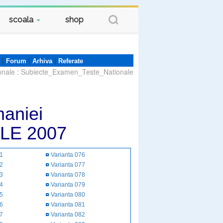
scoala
shop
|
|
|
Forum
Arhiva
Referate
onale
:
Subiecte_Examen_Teste_Nationale
aniei
LE 2007
51
Varianta 076
52
Varianta 077
53
Varianta 078
54
Varianta 079
55
Varianta 080
56
Varianta 081
57
Varianta 082