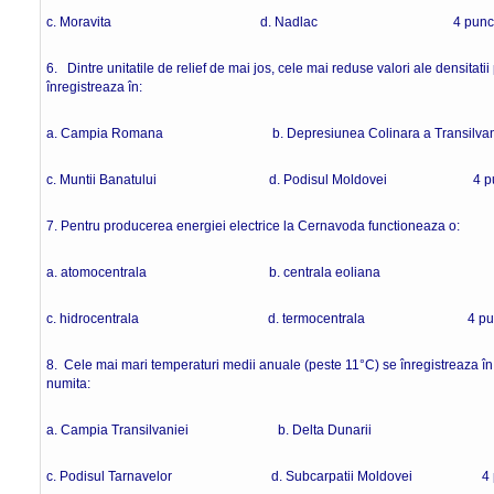
c. Moravita d. Nadlac 4 punct
6. Dintre unitatile de relief de mai jos, cele mai reduse valori ale densitatii
înregistreaza în:
a. Campia Romana b. Depresiunea Colinara a Transilvan
c. Muntii Banatului d. Podisul Moldovei 4 pu
7. Pentru producerea energiei electrice la Cernavoda functioneaza o:
a. atomocentrala b. centrala eoliana
c. hidrocentrala d. termocentrala 4 pun
8. Cele mai mari temperaturi medii anuale (peste 11°C) se înregistreaza în 
numita:
a. Campia Transilvaniei b. Delta Dunarii
c. Podisul Tarnavelor d. Subcarpatii Moldovei 4 p