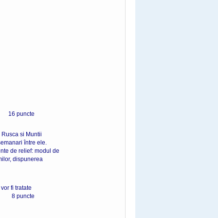
uncte
a Rusca si Muntii
emanari între ele.
nte de relief: modul de
lmilor, dispunerea
or fi tratate
puncte