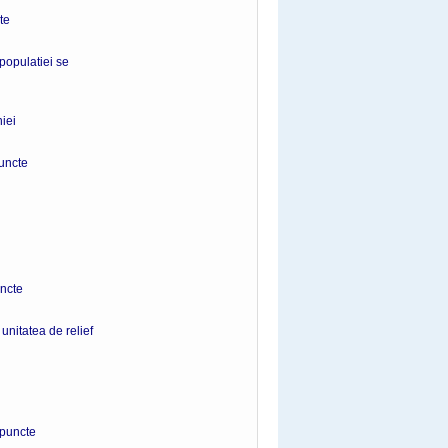
e
 populatiei se
iei
ncte
cte
unitatea de relief
uncte