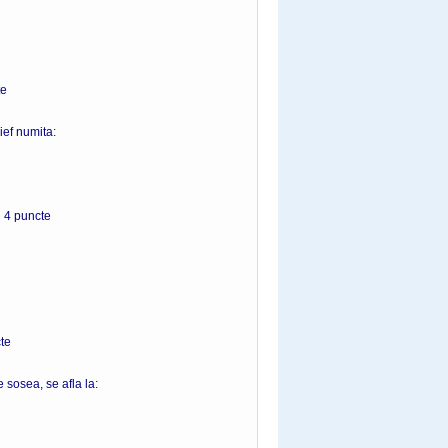
e
ief numita:
 4 puncte
e
e sosea, se afla la: