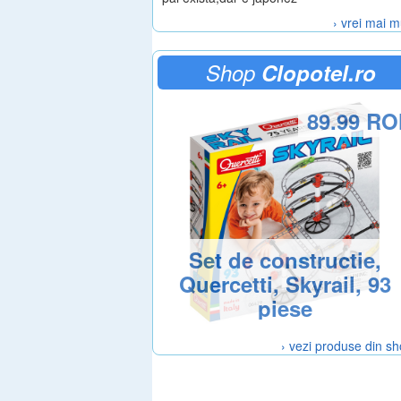
› vrei mai m
Shop
Clopotel.ro
89.99 R
Set de constructie,
Quercetti, Skyrail, 93
piese
› vezi produse din s