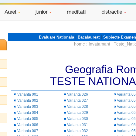
Aurel
junior
meditatii
distractie
|
|
Evaluare Nationala
Bacalaureat
Subiecte Examen
home
:
Invatamant
:
Teste_Nati
Geografia Rom
TESTE NATIONA
Varianta 001
Varianta 026
Varianta 0
Varianta 002
Varianta 027
Varianta 0
Varianta 003
Varianta 028
Varianta 0
Varianta 004
Varianta 029
Varianta 0
Varianta 005
Varianta 030
Varianta 0
Varianta 006
Varianta 031
Varianta 0
Varianta 007
Varianta 032
Varianta 0