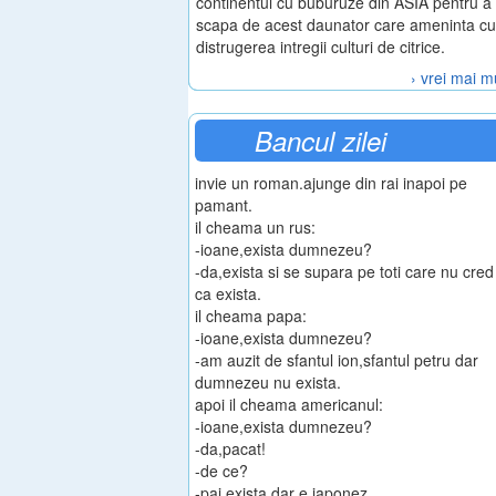
continentul cu buburuze din ASIA pentru a
scapa de acest daunator care ameninta cu
distrugerea intregii culturi de citrice.
› vrei mai m
Bancul zilei
invie un roman.ajunge din rai inapoi pe
pamant.
il cheama un rus:
-ioane,exista dumnezeu?
-da,exista si se supara pe toti care nu cred
ca exista.
il cheama papa:
-ioane,exista dumnezeu?
-am auzit de sfantul ion,sfantul petru dar
dumnezeu nu exista.
apoi il cheama americanul:
-ioane,exista dumnezeu?
-da,pacat!
-de ce?
-pai exista,dar e japonez