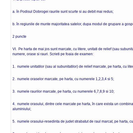
a. în Podisul Dobrogei raurile sunt scurte si au debit mai
b. în regiunile de munte majoritatea satelor, dupa modul de grupare a gospoda
2 puncte
VI. Pe harta de mai jos sunt marcate, cu litere, unitati de relief (sau subunita
numere, orase si rauri. Scrieti pe foaia de examen:
1. numele unitatilor (sau al subunitatilor) de relief marcate, pe harta, cu liter
2. numele oraselor marcate, pe harta, cu numerele 1,2,3,4 si 5;
3. numele raurilor marcate, pe harta, cu numerele 6,7,8,9 si 10;
4. numele orasului, dintre cele marcate pe harta, în care exista un combin
aluminiului;
5. numele orasului-resedinta de judet strabatut de raul marcat, pe harta, c