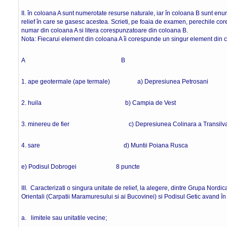
II. în coloana A sunt numerotate resurse naturale, iar în coloana B sunt enu
relief în care se gasesc acestea. Scrieti, pe foaia de examen, perechile core
numar din coloana A si litera corespunzatoare din coloana B.
Nota: Fiecarui element din coloana A îi corespunde un singur element din 
A B
1. ape geotermale (ape termale) a) Depresiunea Petrosani
2. huila b) Campia de Vest
3. minereu de fier c) Depresiunea Colinara a Transilva
4. sare d) Muntii Poiana Rusca
e) Podisul Dobrogei 8 puncte
III. Caracterizati o singura unitate de relief, la alegere, dintre Grupa Nordic
Orientali (Carpatii Maramuresului si ai Bucovinei) si Podisul Getic avand în
a. limitele sau unitatile vecine;