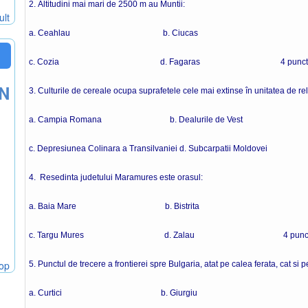
2. Altitudini mai mari de 2500 m au Muntii:
ult
a. Ceahlau b. Ciucas
c. Cozia d. Fagaras 4 punct
ON
3. Culturile de cereale ocupa suprafetele cele mai extinse în unitatea de rel
a. Campia Romana b. Dealurile de Vest
c. Depresiunea Colinara a Transilvaniei d. Subcarpatii Moldovei
4. Resedinta judetului Maramures este orasul:
a. Baia Mare b. Bistrita
c. Targu Mures d. Zalau 4 punct
hop
5. Punctul de trecere a frontierei spre Bulgaria, atat pe calea ferata, cat si p
a. Curtici b. Giurgiu