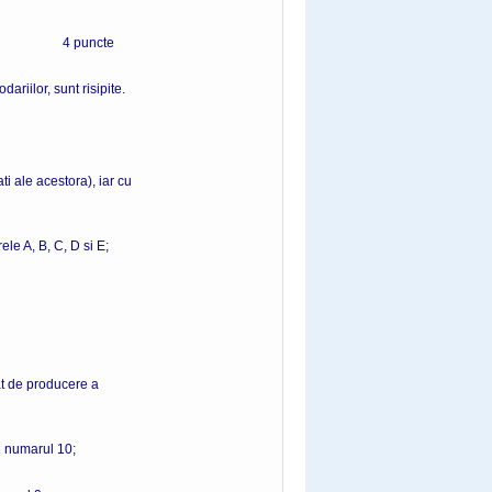
 redus; 4 puncte
riilor, sunt risipite.
ti ale acestora), iar cu
ele A, B, C, D si E;
at de producere a
u numarul 10;