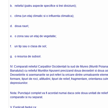
b. relieful (patru aspecte specifice si trei diviziuni);
c. clima (un etaj climatic si o influenta climatica);
d. doua rauri;
e. o zona sau un etaj de vegetatie;
f. un tip sau o clasa de sol;
g. o resursa de subsol. 16 p
IV. Comparati relieful Carpatilor Occidentali la sud de Mures (Muntii Poian
Banatului) cu relieful Muntilor Apuseni precizand doua deosebiri si doua as
Deosebirile si asemanarile se pot referi la oricare dintre urmatoarele eleme
formare, tipuri de roci, altitudini, tipuri de relief, fragmentare, orientarea cu
depresiunilor.
Nota: Punctajul complet va fi acordat numai daca cele doua unitati de relief v
comparativ si nu separat. 8 
V. Explicati faptul ca: