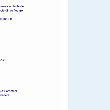
merate unitatile de
cte dintre fiecare
coloana B.
niei
a a Carpatilor
 vedere: