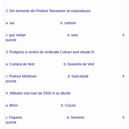
2. Din domurile din Podisul Tarnavelor se exploateaza:
a. aur b. carbuni
c. gaz metan d. sare 4
puncte
3. Podgoria si centrul de vinificatie Cotnari sunt situate în:
a. Campia de Vest b. Dealurile de Vest
c. Podisul Moldovei d. Subcarpati 4
puncte
4. Altitudini mai mari de 2500 m au Muntii:
a. Bihor b. Ciucas
c. Fagaras d. Semenic 4
puncte