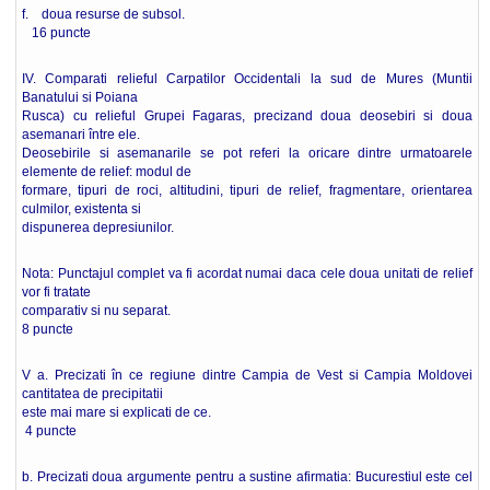
f. doua resurse de subsol.
16 puncte
IV. Comparati relieful Carpatilor Occidentali la sud de Mures (Muntii
Banatului si Poiana
Rusca) cu relieful Grupei Fagaras, precizand doua deosebiri si doua
asemanari între ele.
Deosebirile si asemanarile se pot referi la oricare dintre urmatoarele
elemente de relief: modul de
formare, tipuri de roci, altitudini, tipuri de relief, fragmentare, orientarea
culmilor, existenta si
dispunerea depresiunilor.
Nota: Punctajul complet va fi acordat numai daca cele doua unitati de relief
vor fi tratate
comparativ si nu separat.
8 puncte
V a. Precizati în ce regiune dintre Campia de Vest si Campia Moldovei
cantitatea de precipitatii
este mai mare si explicati de ce.
4 puncte
b. Precizati doua argumente pentru a sustine afirmatia: Bucurestiul este cel