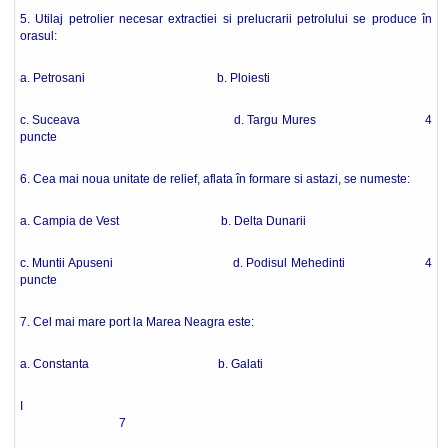
5. Utilaj petrolier necesar extractiei si prelucrarii petrolului se produce în
orasul:
a. Petrosani b. Ploiesti
c. Suceava d. Targu Mures 4
puncte
6. Cea mai noua unitate de relief, aflata în formare si astazi, se numeste:
a. Campia de Vest b. Delta Dunarii
c. Muntii Apuseni d. Podisul Mehedinti 4
puncte
7. Cel mai mare port la Marea Neagra este:
a. Constanta b. Galati
I
7