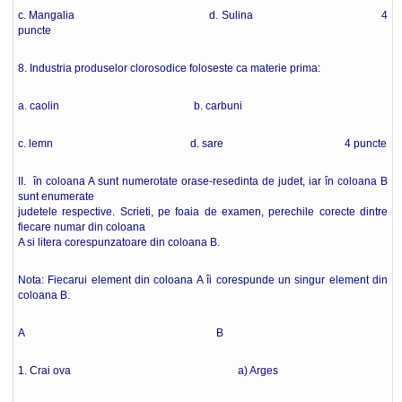
c. Mangalia d. Sulina 4
puncte
8. Industria produselor clorosodice foloseste ca materie prima:
a. caolin b. carbuni
c. lemn d. sare 4 puncte
II. în coloana A sunt numerotate orase-resedinta de judet, iar în coloana B
sunt enumerate
judetele respective. Scrieti, pe foaia de examen, perechile corecte dintre
fiecare numar din coloana
A si litera corespunzatoare din coloana B.
Nota: Fiecarui element din coloana A îi corespunde un singur element din
coloana B.
A B
1. Crai ova a) Arges