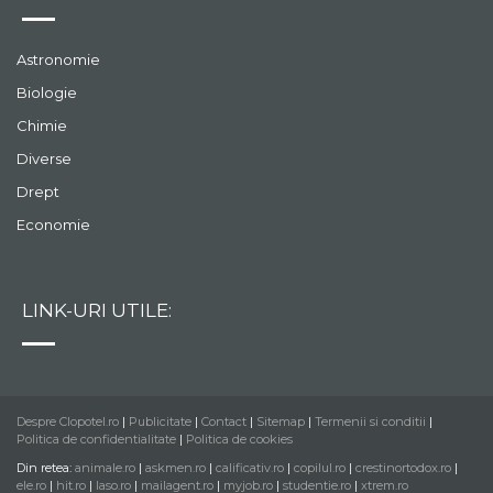
Astronomie
Biologie
Chimie
Diverse
Drept
Economie
LINK-URI UTILE:
Despre Clopotel.ro
|
Publicitate
|
Contact
|
Sitemap
|
Termenii si conditii
|
Politica de confidentialitate
|
Politica de cookies
Din retea:
animale.ro
|
askmen.ro
|
calificativ.ro
|
copilul.ro
|
crestinortodox.ro
|
ele.ro
|
hit.ro
|
laso.ro
|
mailagent.ro
|
myjob.ro
|
studentie.ro
|
xtrem.ro