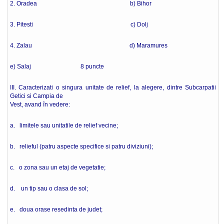
2. Oradea b) Bihor
3. Pitesti c) Dolj
4. Zalau d) Maramures
e) Salaj 8 puncte
III. Caracterizati o singura unitate de relief, la alegere, dintre Subcarpatii
Getici si Campia de
Vest, avand în vedere:
a. limitele sau unitatile de relief vecine;
b. relieful (patru aspecte specifice si patru diviziuni);
c. o zona sau un etaj de vegetatie;
d. un tip sau o clasa de sol;
e. doua orase resedinta de judet;