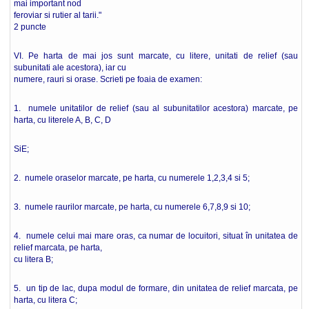
mai important nod
feroviar si rutier al tarii."
2 puncte
VI. Pe harta de mai jos sunt marcate, cu litere, unitati de relief (sau
subunitati ale acestora), iar cu
numere, rauri si orase. Scrieti pe foaia de examen:
1. numele unitatilor de relief (sau al subunitatilor acestora) marcate, pe
harta, cu literele A, B, C, D
SiE;
2. numele oraselor marcate, pe harta, cu numerele 1,2,3,4 si 5;
3. numele raurilor marcate, pe harta, cu numerele 6,7,8,9 si 10;
4. numele celui mai mare oras, ca numar de locuitori, situat în unitatea de
relief marcata, pe harta,
cu litera B;
5. un tip de lac, dupa modul de formare, din unitatea de relief marcata, pe
harta, cu litera C;