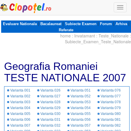
Togg
navi
|
|
|
|
|
Evaluare Nationala
Bacalaureat
Subiecte Examen
Forum
Arhiva
Referate
home
:
Invatamant
:
Teste_Nationale
:
Subiecte_Examen_Teste_Nationale
Geografia Romaniei
TESTE NATIONALE 2007
Varianta 001
Varianta 026
Varianta 051
Varianta 076
Varianta 002
Varianta 027
Varianta 052
Varianta 077
Varianta 003
Varianta 028
Varianta 053
Varianta 078
Varianta 004
Varianta 029
Varianta 054
Varianta 079
Varianta 005
Varianta 030
Varianta 055
Varianta 080
Varianta 006
Varianta 031
Varianta 056
Varianta 081
Varianta 007
Varianta 032
Varianta 057
Varianta 082