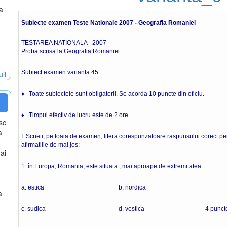
a
Subiecte examen Teste Nationale 2007 - Geografia Romaniei
TESTAREA NATIONALA - 2007
Proba scrisa la Geografia Romaniei
ult
Subiect examen varianta 45
♦ Toate subiectele sunt obligatorii. Se acorda 10 puncte din oficiu.
♦ Timpul efectiv de lucru este de 2 ore.
sc
a
I. Scrieti, pe foaia de examen, litera corespunzatoare raspunsului corect pen
afirmatiile de mai jos:
ai
1. în Europa, Romania, este situata , mai aproape de extremitatea:
a. estica b. nordica
a
c. sudica d. vestica 4 punct