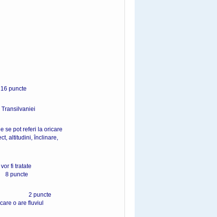
uncte
 Transilvaniei
 se pot referi la oricare
, altitudini, înclinare,
or fi tratate
uncte
idionali. 2 puncte
are o are fluviul