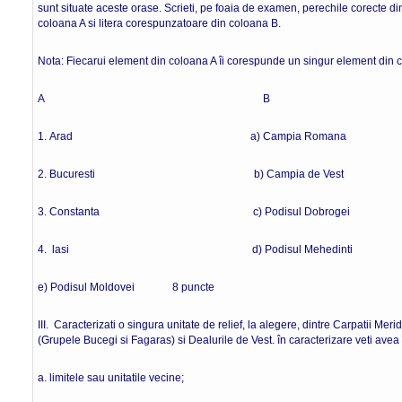
sunt situate aceste orase. Scrieti, pe foaia de examen, perechile corecte di
coloana A si litera corespunzatoare din coloana B.
Nota: Fiecarui element din coloana A îi corespunde un singur element din 
A B
1. Arad a) Campia Romana
2. Bucuresti b) Campia de Vest
3. Constanta c) Podisul Dobrogei
4. lasi d) Podisul Mehedinti
e) Podisul Moldovei 8 puncte
III. Caracterizati o singura unitate de relief, la alegere, dintre Carpatii Merid
(Grupele Bucegi si Fagaras) si Dealurile de Vest. în caracterizare veti avea
a. limitele sau unitatile vecine;