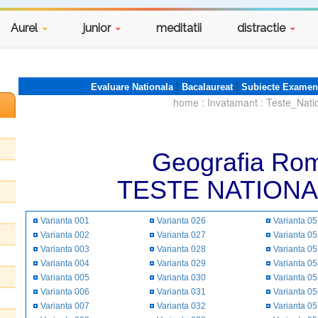
Aurel
junior
meditatii
distractie
|
|
Evaluare Nationala
Bacalaureat
Subiecte Examen
home
:
Invatamant
:
Teste_Nati
Geografia Rom
TESTE NATIONA
Varianta 001
Varianta 026
Varianta 0
Varianta 002
Varianta 027
Varianta 0
Varianta 003
Varianta 028
Varianta 0
Varianta 004
Varianta 029
Varianta 0
Varianta 005
Varianta 030
Varianta 0
Varianta 006
Varianta 031
Varianta 0
Varianta 007
Varianta 032
Varianta 0