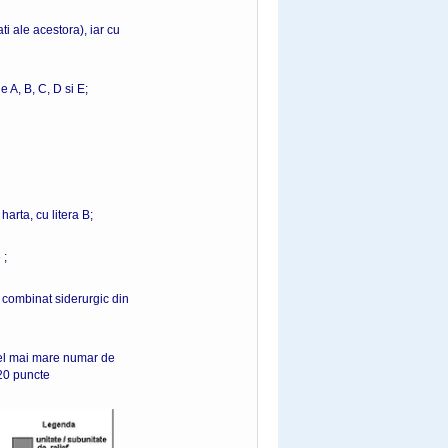
ti ale acestora), iar cu
e A, B, C, D si E;
arta, cu litera B;
 ;
 combinat siderurgic din
cel mai mare numar de
cte