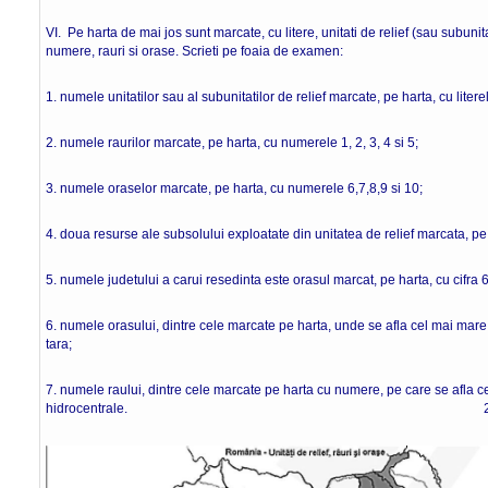
VI. Pe harta de mai jos sunt marcate, cu litere, unitati de relief (sau subunita
numere, rauri si orase. Scrieti pe foaia de examen:
1. numele unitatilor sau al subunitatilor de relief marcate, pe harta, cu literel
2. numele raurilor marcate, pe harta, cu numerele 1, 2, 3, 4 si 5;
3. numele oraselor marcate, pe harta, cu numerele 6,7,8,9 si 10;
4. doua resurse ale subsolului exploatate din unitatea de relief marcata, pe h
5. numele judetului a carui resedinta este orasul marcat, pe harta, cu cifra 6
6. numele orasului, dintre cele marcate pe harta, unde se afla cel mai mare
tara;
7. numele raului, dintre cele marcate pe harta cu numere, pe care se afla 
hidrocentrale. 20 pun