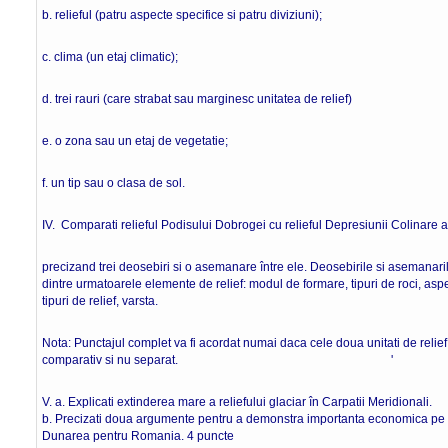
b. relieful (patru aspecte specifice si patru diviziuni);
c. clima (un etaj climatic);
d. trei rauri (care strabat sau marginesc unitatea de relief)
e. o zona sau un etaj de vegetatie;
f. un tip sau o clasa de sol. 16 p
IV. Comparati relieful Podisului Dobrogei cu relieful Depresiunii Colinare a
precizand trei deosebiri si o asemanare între ele. Deosebirile si asemanarile
dintre urmatoarele elemente de relief: modul de formare, tipuri de roci, aspect
tipuri de relief, varsta.
Nota: Punctajul complet va fi acordat numai daca cele doua unitati de relief v
comparativ si nu separat. ' 8 p
V. a. Explicati extinderea mare a reliefului glaciar în Carpatii Mer
b. Precizati doua argumente pentru a demonstra importanta economica pe c
Dunarea pentru Romania. 4 puncte