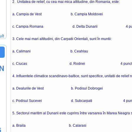
2. Unitatea de relief, cu cea mai mica altitudine, din Romania, este:
a. Campia de Vest b. Campia Moldovei
c. Campia Romana d. Delta Dunarii 4 pun
ult
3. Cele mai mari altitudini, din Carpatii Orientali, sunt în muntii:
a. Calimani b. Ceahlau
c. Ciucas d. Rodnei 4 punct
ON
4. Influentele climatice scandinavo-baltice, sunt specifice, unitatii de relief 
a. Dealurile de Vest b. Podisul Dobrogei
c. Podisul Sucevei d. Subcarpati 4 punc
5. Sectorul maritim al Dunarii este cuprins între varsarea în Marea Neagra s
a. Braila b. Calarasi
6