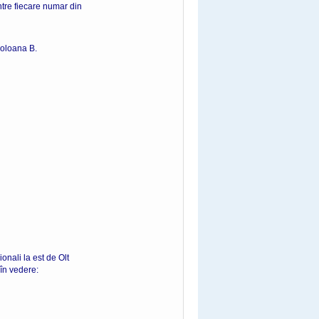
ntre fiecare numar din
coloana B.
ionali la est de Olt
 în vedere: