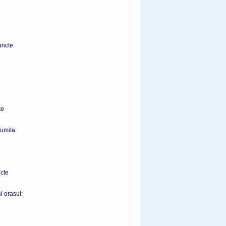
cte
e
numita:
te
i orasul: