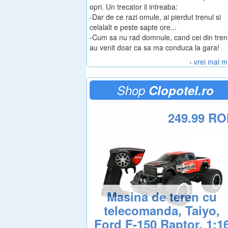
opri. Un trecator il intreaba:
-Dar de ce razi omule, ai pierdut trenul si
celalalt e peste sapte ore...
-Cum sa nu rad domnule, cand cei din tren
au venit doar ca sa ma conduca la gara!
› vrei mai m
Shop
Clopotel.ro
249.99 R
Masina de teren cu
telecomanda, Taiyo,
Ford F-150 Raptor, 1:1