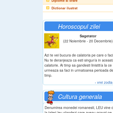
Diplome si orare
Dictionar ilustrat
Horoscopul zilei
Sagetator
(22 Noiembrie - 20 Decembrie)
Azi te vei bucura de calatoria pe care o faci
Nu te deranjeaza ca esti singur/a in aceast
calatorie. Ai timp sa gandesti linistit/a la ce
urmeaza sa faci in urmatoarea perioada d
timp.
› vrei zodia
Cultura generala
Denumirea monedei romanesti, LEU vine 
la taleri-leu olandezi care aveau gravat pe