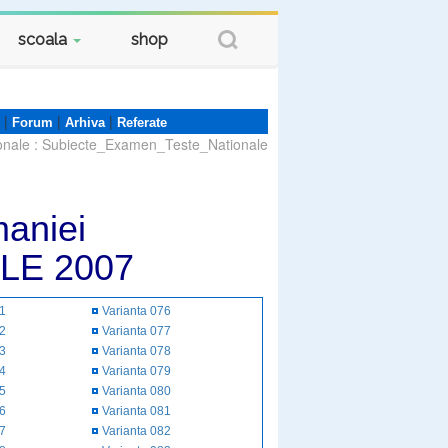
scoala
shop
|
|
|
Forum
Arhiva
Referate
onale
:
Subiecte_Examen_Teste_Nationale
aniei
LE 2007
51
Varianta 076
52
Varianta 077
53
Varianta 078
54
Varianta 079
55
Varianta 080
56
Varianta 081
57
Varianta 082