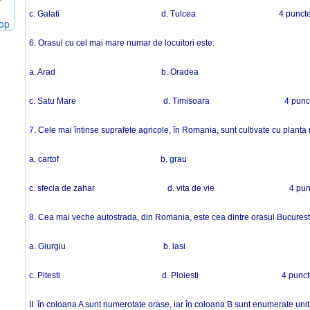
c. Galati d. Tulcea 4 punct
hop
6. Orasul cu cel mai mare numar de locuitori este:
a. Arad b. Oradea
c. Satu Mare d. Timisoara 4 punct
7. Cele mai întinse suprafete agricole, în Romania, sunt cultivate cu planta 
a. cartof b. grau
c. sfecla de zahar d. vita de vie 4 punc
8. Cea mai veche autostrada, din Romania, este cea dintre orasul Bucuresti
a. Giurgiu b. lasi
c. Pitesti d. Ploiesti 4 punct
II. în coloana A sunt numerotate orase, iar în coloana B sunt enumerate unitat