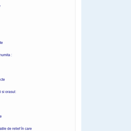
e
e
numita :
te
 si orasul:
e
ile de relief în care