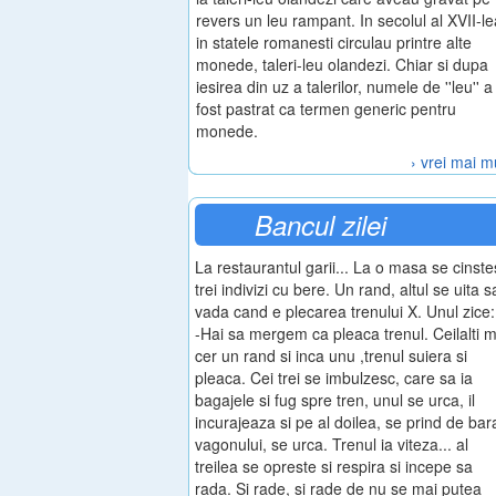
revers un leu rampant. In secolul al XVII-le
in statele romanesti circulau printre alte
monede, taleri-leu olandezi. Chiar si dupa
iesirea din uz a talerilor, numele de ''leu'' a
fost pastrat ca termen generic pentru
monede.
› vrei mai m
Bancul zilei
La restaurantul garii... La o masa se cinste
trei indivizi cu bere. Un rand, altul se uita s
vada cand e plecarea trenului X. Unul zice:
-Hai sa mergem ca pleaca trenul. Ceilalti m
cer un rand si inca unu ,trenul suiera si
pleaca. Cei trei se imbulzesc, care sa ia
bagajele si fug spre tren, unul se urca, il
incurajeaza si pe al doilea, se prind de bar
vagonului, se urca. Trenul ia viteza... al
treilea se opreste si respira si incepe sa
rada. Si rade, si rade de nu se mai putea