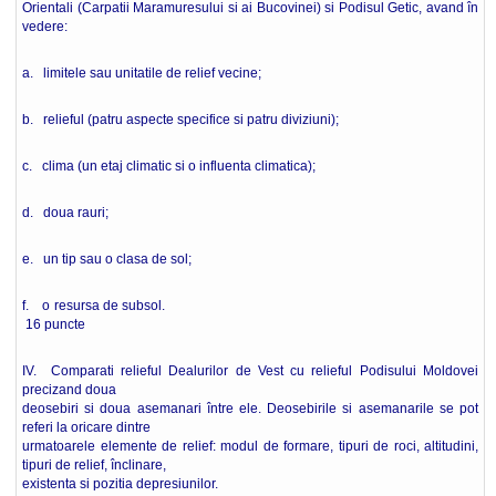
Orientali (Carpatii Maramuresului si ai Bucovinei) si Podisul Getic, avand în
vedere:
a. limitele sau unitatile de relief vecine;
b. relieful (patru aspecte specifice si patru diviziuni);
c. clima (un etaj climatic si o influenta climatica);
d. doua rauri;
e. un tip sau o clasa de sol;
f. o resursa de subsol.
16 puncte
IV. Comparati relieful Dealurilor de Vest cu relieful Podisului Moldovei
precizand doua
deosebiri si doua asemanari între ele. Deosebirile si asemanarile se pot
referi la oricare dintre
urmatoarele elemente de relief: modul de formare, tipuri de roci, altitudini,
tipuri de relief, înclinare,
existenta si pozitia depresiunilor.