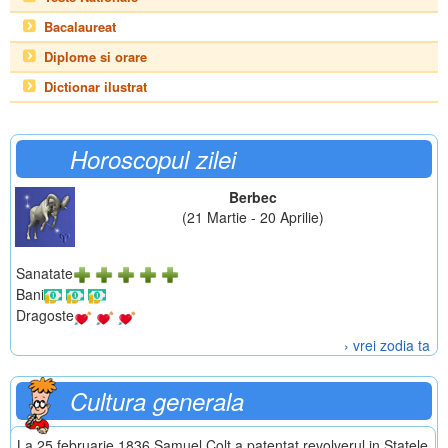
Bacalaureat
Diplome si orare
Dictionar ilustrat
Horoscopul zilei
Berbec
(21 Martie - 20 Aprilie)
Sanatate
Bani
Dragoste
› vrei zodia ta
Cultura generala
La 25 februarie 1836 Samuel Colt a patentat revolverul in Statele