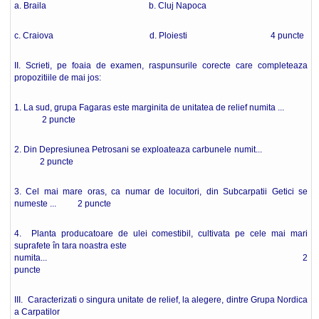
a. Braila b. Cluj Napoca
c. Craiova d. Ploiesti 4 puncte
II. Scrieti, pe foaia de examen, raspunsurile corecte care completeaza
propozitiile de mai jos:
1. La sud, grupa Fagaras este marginita de unitatea de relief numita ...
2 puncte
2. Din Depresiunea Petrosani se exploateaza carbunele numit...
2 puncte
3. Cel mai mare oras, ca numar de locuitori, din Subcarpatii Getici se
numeste ... 2 puncte
4. Planta producatoare de ulei comestibil, cultivata pe cele mai mari
suprafete în tara noastra este
numita... 2
puncte
III. Caracterizati o singura unitate de relief, la alegere, dintre Grupa Nordica
a Carpatilor