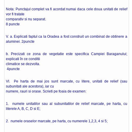
Nota: Punctajul complet va fi acordat numai daca cele doua unitati de relief
vor fi tratate
comparativ si nu separat.
8 puncte
V. a. Explicati faptul ca la Oradea a fost construit un combinat de obtinere a
aluminei. 2puncte
b. Precizati ce zona de vegetatie este specifica Campiei Baraganului;
explicati în ce conditii
climatice se dezvolta.
4puncte
VI. Pe harta de mai jos sunt marcate, cu litere, unitati de relief (sau
subunitati ale acestora), iar cu
numere, rauri si orase. Scrieti pe foaia de examen:
1. numele unitatilor sau al subunitatilor de relief marcate, pe harta, cu
literele A, B, C, D si E;
2. numele oraselor marcate, pe harta, cu numerele 1,2,3, 4 si 5;