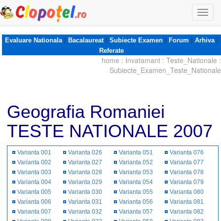
Togg
navi
|
|
|
|
|
Evaluare Nationala
Bacalaureat
Subiecte Examen
Forum
Arhiva
Referate
home
:
Invatamant
:
Teste_Nationale
:
Subiecte_Examen_Teste_Nationale
Geografia Romaniei
TESTE NATIONALE 2007
Varianta 001
Varianta 026
Varianta 051
Varianta 076
Varianta 002
Varianta 027
Varianta 052
Varianta 077
Varianta 003
Varianta 028
Varianta 053
Varianta 078
Varianta 004
Varianta 029
Varianta 054
Varianta 079
Varianta 005
Varianta 030
Varianta 055
Varianta 080
Varianta 006
Varianta 031
Varianta 056
Varianta 081
Varianta 007
Varianta 032
Varianta 057
Varianta 082