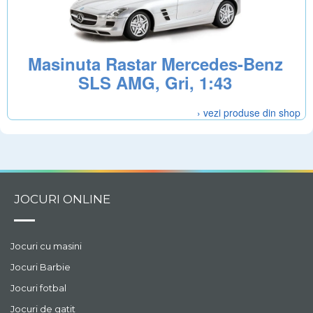
Masinuta Rastar Mercedes-Benz
SLS AMG, Gri, 1:43
› vezi produse din shop
JOCURI ONLINE
Jocuri cu masini
Jocuri Barbie
Jocuri fotbal
Jocuri de gatit