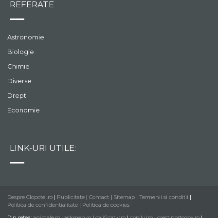
REFERATE
Astronomie
Biologie
Chimie
Diverse
Drept
Economie
LINK-URI UTILE:
Despre Clopotel.ro
|
Publicitate
|
Contact
|
Sitemap
|
Termenii si conditii
|
Politica de confidentialitate
|
Politica de cookies
Din retea:
animale.ro
|
askmen.ro
|
calificativ.ro
|
copilul.ro
|
crestinortodox.ro
|