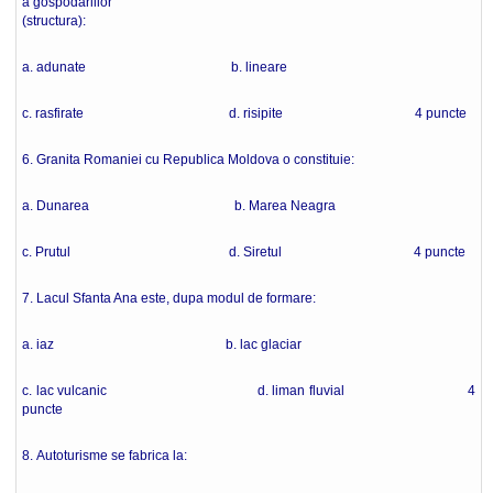
a gospodariilor
(structura):
a. adunate b. lineare
c. rasfirate d. risipite 4 puncte
6. Granita Romaniei cu Republica Moldova o constituie:
a. Dunarea b. Marea Neagra
c. Prutul d. Siretul 4 puncte
7. Lacul Sfanta Ana este, dupa modul de formare:
a. iaz b. lac glaciar
c. lac vulcanic d. liman fluvial 4
puncte
8. Autoturisme se fabrica la: