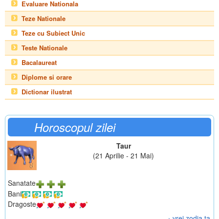
Evaluare Nationala
Teze Nationale
Teze cu Subiect Unic
Teste Nationale
Bacalaureat
Diplome si orare
Dictionar ilustrat
Horoscopul zilei
Taur
(21 Aprilie - 21 Mai)
Sanatate
Bani
Dragoste
› vrei zodia ta