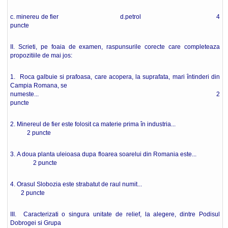
c. minereu de fier d.petrol 4
puncte
II. Scrieti, pe foaia de examen, raspunsurile corecte care completeaza
propozitiile de mai jos:
1. Roca galbuie si prafoasa, care acopera, la suprafata, mari întinderi din
Campia Romana, se
numeste... 2
puncte
2. Minereul de fier este folosit ca materie prima în industria...
2 puncte
3. A doua planta uleioasa dupa floarea soarelui din Romania este...
2 puncte
4. Orasul Slobozia este strabatut de raul numit...
2 puncte
III. Caracterizati o singura unitate de relief, la alegere, dintre Podisul
Dobrogei si Grupa