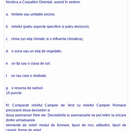
Nordica a Carpatilor Orientali, avand în vedere:
a. limitele sau unitatile vecine;
b. relieful (patru aspecte specifice si patru diviziuni);
c. clima (un etaj climatic si o influenta climatica);
d. o zona sau un etaj de vegetatie;
e. un tip sau o clasa de sol;
f. un rau care o strabate;
g. o resursa de subsol.
16 puncte
IV. Comparati relieful Campiei de Vest cu relieful Campiei Romane
precizand doua deosebiri si
doua asemanari între ele. Deosebirile si asemanarile se pot referi la oricare
dintre urmatoarele
elemente de relief: modul de formare, tipuri de roci, altitudini, tipuri de
campii, forme de relief,