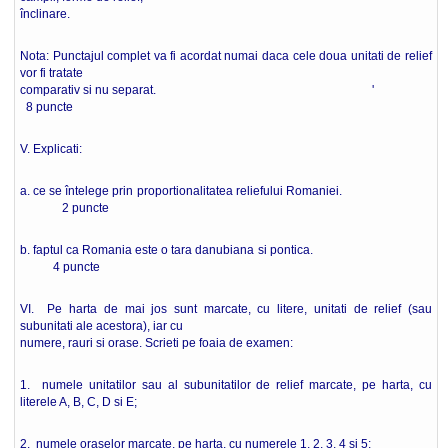
înclinare.
Nota: Punctajul complet va fi acordat numai daca cele doua unitati de relief
vor fi tratate
comparativ si nu separat. '
8 puncte
V. Explicati:
a. ce se întelege prin proportionalitatea reliefului Romaniei.
2 puncte
b. faptul ca Romania este o tara danubiana si pontica.
4 puncte
VI. Pe harta de mai jos sunt marcate, cu litere, unitati de relief (sau
subunitati ale acestora), iar cu
numere, rauri si orase. Scrieti pe foaia de examen:
1. numele unitatilor sau al subunitatilor de relief marcate, pe harta, cu
literele A, B, C, D si E;
2. numele oraselor marcate, pe harta, cu numerele 1, 2, 3, 4 si 5;