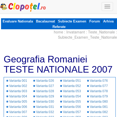
Togg
navi
|
|
|
|
|
Evaluare Nationala
Bacalaureat
Subiecte Examen
Forum
Arhiva
Referate
home
:
Invatamant
:
Teste_Nationale
:
Subiecte_Examen_Teste_Nationale
Geografia Romaniei
TESTE NATIONALE 2007
Varianta 001
Varianta 026
Varianta 051
Varianta 076
Varianta 002
Varianta 027
Varianta 052
Varianta 077
Varianta 003
Varianta 028
Varianta 053
Varianta 078
Varianta 004
Varianta 029
Varianta 054
Varianta 079
Varianta 005
Varianta 030
Varianta 055
Varianta 080
Varianta 006
Varianta 031
Varianta 056
Varianta 081
Varianta 007
Varianta 032
Varianta 057
Varianta 082