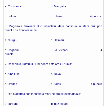
a. Constanta b. Mangalia
c. Sulina d. Tulcea 4 puncte
6. Magistrala feroviara Bucuresti-Satu Mare continua în afara tarii prin
punctul de frontiera numit:
a. Giurgiu b. Halmeu
c. Ungheni d. Vicsani 4
puncte
7. Resedinta judetului Hunedoara este orasul numit:
a. Alba lulia b. Deva
c. Oradea d. Zalau 4 puncte
8. Din platforma continentala a Marii Negre se exploateaza:
a. carbune b. gaz metan