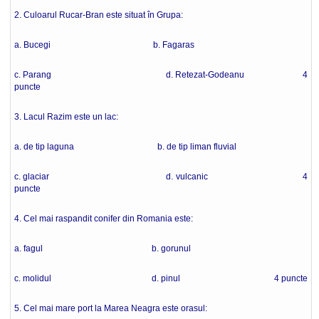
2. Culoarul Rucar-Bran este situat în Grupa:
a. Bucegi b. Fagaras
c. Parang d. Retezat-Godeanu 4
puncte
3. Lacul Razim este un lac:
a. de tip laguna b. de tip liman fluvial
c. glaciar d. vulcanic 4
puncte
4. Cel mai raspandit conifer din Romania este:
a. fagul b. gorunul
c. molidul d. pinul 4 puncte
5. Cel mai mare port la Marea Neagra este orasul: