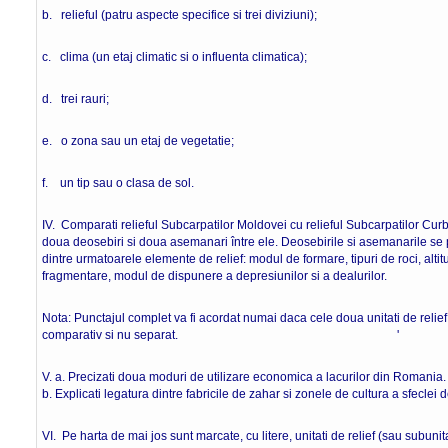
b. relieful (patru aspecte specifice si trei diviziuni);
c. clima (un etaj climatic si o influenta climatica);
d. trei rauri;
e. o zona sau un etaj de vegetatie;
f. un tip sau o clasa de sol. 16 
IV. Comparati relieful Subcarpatilor Moldovei cu relieful Subcarpatilor Cur
doua deosebiri si doua asemanari între ele. Deosebirile si asemanarile se po
dintre urmatoarele elemente de relief: modul de formare, tipuri de roci, altitudi
fragmentare, modul de dispunere a depresiunilor si a dealurilor.
Nota: Punctajul complet va fi acordat numai daca cele doua unitati de relief v
comparativ si nu separat. ' 8 
V. a. Precizati doua moduri de utilizare economica a lacurilor di
b. Explicati legatura dintre fabricile de zahar si zonele de cultura a sfeclei 
VI. Pe harta de mai jos sunt marcate, cu litere, unitati de relief (sau subunita