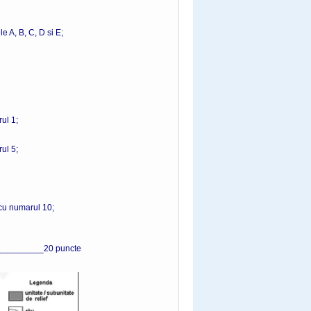
le A, B, C, D si E;
ul 1;
ul 5;
 cu numarul 10;
_________20 puncte