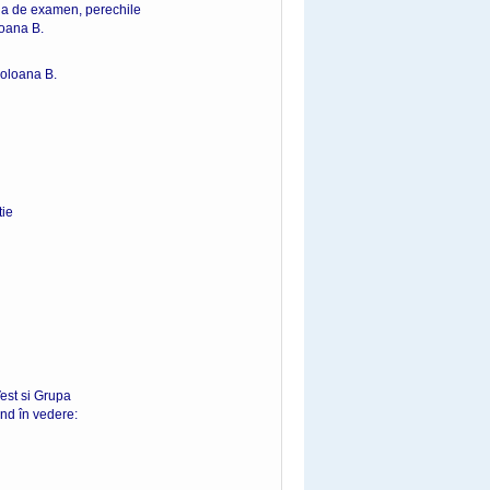
oaia de examen, perechile
loana B.
coloana B.
ie
Vest si Grupa
and în vedere: