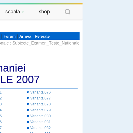
scoala
shop
|
|
|
Forum
Arhiva
Referate
onale
:
Subiecte_Examen_Teste_Nationale
aniei
LE 2007
51
Varianta 076
52
Varianta 077
53
Varianta 078
54
Varianta 079
55
Varianta 080
56
Varianta 081
57
Varianta 082