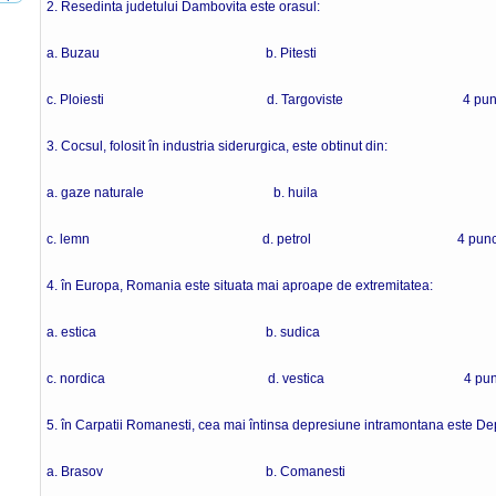
2. Resedinta judetului Dambovita este orasul:
a. Buzau b. Pitesti
c. Ploiesti d. Targoviste 4 punc
3. Cocsul, folosit în industria siderurgica, este obtinut din:
a. gaze naturale b. huila
c. lemn d. petrol 4 punct
4. în Europa, Romania este situata mai aproape de extremitatea:
a. estica b. sudica
c. nordica d. vestica 4 punc
5. în Carpatii Romanesti, cea mai întinsa depresiune intramontana este D
a. Brasov b. Comanesti