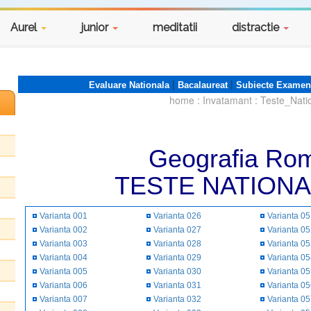
Aurel
junior
meditatii
distractie
|
|
Evaluare Nationala
Bacalaureat
Subiecte Examen
home
:
Invatamant
:
Teste_Nati
Geografia Rom
TESTE NATIONA
Varianta 001
Varianta 026
Varianta 0
Varianta 002
Varianta 027
Varianta 0
Varianta 003
Varianta 028
Varianta 0
Varianta 004
Varianta 029
Varianta 0
Varianta 005
Varianta 030
Varianta 0
Varianta 006
Varianta 031
Varianta 0
Varianta 007
Varianta 032
Varianta 0