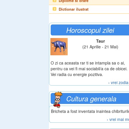
Diplome si orare
Dictionar ilustrat
Horoscopul zilei
Taur
(21 Aprilie - 21 Mai)
O zi ca aceasta rar ti se intampla sa o ai,
pentru ca vei fi mai sociabil/a ca de obicei.
Vei radia cu energie pozitiva.
› vrei zodia
Cultura generala
Bricheta a fost inventata inaintea chibrituril
› vrei mai m