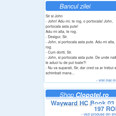
Bancul zilei
Sir si John
- John! Adu-mi, te rog, o portocala! John,
portocala asta pute!
Adu-mi alta, te rog.
- Desigur, Sir.
- John, si portocala asta pute. Adu-mi alta, 
rog.
- Cum doriti, Sir.
- John, si portocala asta pute. De unde na
le aduci tu de put toate?!
- Nu va suparati, Sir, dar cred ca ar trebui 
schimbati mana...
› vrei mai m
Shop
Clopotel.ro
Wayward HC Book 03
197 RO
› vezi produse din s