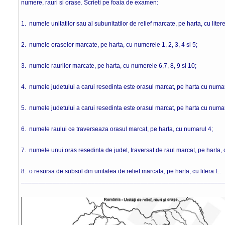
numere, rauri si orase. Scrieti pe foaia de examen:
1. numele unitatilor sau al subunitatilor de relief marcate, pe harta, cu litere
2. numele oraselor marcate, pe harta, cu numerele 1, 2, 3, 4 si 5;
3. numele raurilor marcate, pe harta, cu numerele 6,7, 8, 9 si 10;
4. numele judetului a carui resedinta este orasul marcat, pe harta cu numar
5. numele judetului a carui resedinta este orasul marcat, pe harta cu numar
6. numele raului ce traverseaza orasul marcat, pe harta, cu numarul 4;
7. numele unui oras resedinta de judet, traversat de raul marcat, pe harta,
8. o resursa de subsol din unitatea de relief marcata, pe harta, cu litera E.
__________________________________________________________