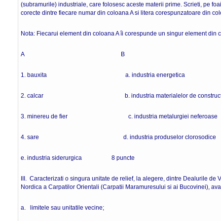
(subramurile) industriale, care folosesc aceste materii prime. Scrieti, pe f
corecte dintre fiecare numar din coloana A si litera corespunzatoare din co
Nota: Fiecarui element din coloana A îi corespunde un singur element din 
A B
1. bauxita a. industria energetica
2. calcar b. industria materialelor de construct
3. minereu de fier c. industria metalurgiei neferoase
4. sare d. industria produselor clorosodice
e. industria siderurgica 8 puncte
III. Caracterizati o singura unitate de relief, la alegere, dintre Dealurile de 
Nordica a Carpatilor Orientali (Carpatii Maramuresului si ai Bucovinei), av
a. limitele sau unitatile vecine;