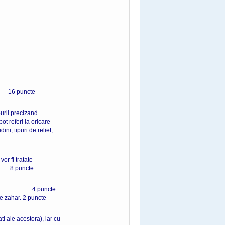
puncte
burii precizand
t referi la oricare
ni, tipuri de relief,
or fi tratate
puncte
n Romania. 4 puncte
de zahar. 2 puncte
ti ale acestora), iar cu