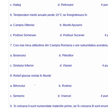
c. Hateg d. Petrosani 4 punc
6. Temperaturi medii anuale peste 10°C se înregistreaza în:
a. Campia Olteniei b. Muntii Apuseni
c. Podisul Somesan d. Podisul Sucevei 4 pu
7. Cea mai mica altitudine din Campia Romana o are subunitatea acesteia
a. Boianului b. Pitestilor
c. Siretului Inferior d. Vlasiei 4 pun
8. Relief glaciar exista în Muntii:
a. Bihorului ' b. Rodnei
c. Semenic d. Vrancei 4 punc
II. în coloana A sunt numerotate materiile prime, iar în coloana B sunt enu