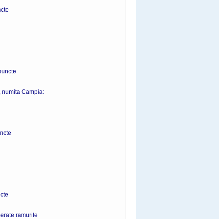
te
ncte
, numita Campia:
cte
te
merate ramurile