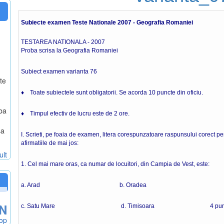
Subiecte examen Teste Nationale 2007 - Geografia Romaniei
TESTAREA NATIONALA - 2007
Proba scrisa la Geografia Romaniei
Subiect examen varianta 76
te
♦ Toate subiectele sunt obligatorii. Se acorda 10 puncte din oficiu.
iba
♦ Timpul efectiv de lucru este de 2 ore.
sa
I. Scrieti, pe foaia de examen, litera corespunzatoare raspunsului corect pen
afirmatiile de mai jos:
ult
1. Cel mai mare oras, ca numar de locuitori, din Campia de Vest, este:
a. Arad b. Oradea
N
c. Satu Mare d. Timisoara 4 punc
hop