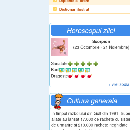
Diplome si orare
Dictionar ilustrat
Horoscopul zilei
Scorpion
(23 Octombrie - 21 Noiembrie)
Sanatate
Bani
Dragoste
› vrei zodia
Cultura generala
In timpul razboiului din Golf din 1991, trupe
aliate au lansat 17.000 de rachete cu sist
de urmarire si 210.000 rachete neghidate