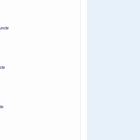
cte
te
e