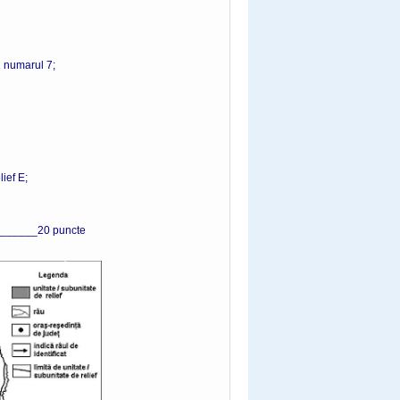
cu numarul 7;
ief E;
_____20 puncte