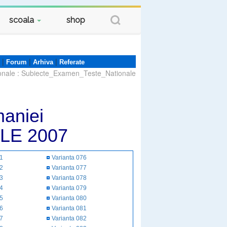
scoala
shop
|
|
|
Forum
Arhiva
Referate
onale
:
Subiecte_Examen_Teste_Nationale
aniei
LE 2007
51
Varianta 076
52
Varianta 077
53
Varianta 078
54
Varianta 079
55
Varianta 080
56
Varianta 081
57
Varianta 082