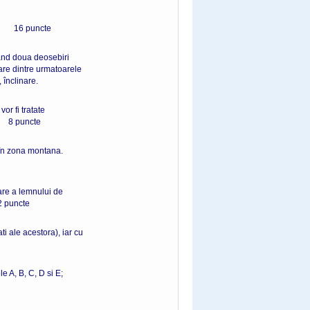
 puncte
zand doua deosebiri
care dintre urmatoarele
, înclinare.
or fi tratate
uncte
 în zona montana.
rare a lemnului de
te
ti ale acestora), iar cu
le A, B, C, D si E;