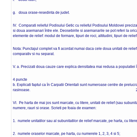
g. doua orase-resedinta de judet. 16
IV. Comparati relieful Podisului Getic cu relieful Podisului Moldovei preci
si doua asemanari între ele. Deosebirile si asemanarile se pot referi la ori
elemente de relief: modul de formare, tipuri de roci, altitudini, tipuri de relief
Nota: Punctajul complet va fi acordat numai daca cele doua unitati de relief v
comparativ si nu separat. 8 p
V. a. Precizati doua cauze care explica densitatea mai redusa a populatiei
4 puncte
b. Explicati faptul ca în Carpatii Orientali sunt numeroase centre de preluc
rasinoase. 2 punc
VI. Pe harta de mai jos sunt marcate, cu litere, unitati de relief (sau subunita
numere, rauri si orase. Scrieti pe foaia de examen:
1. numele unitatilor sau al subunitatilor de relief marcate, pe harta, cu litere
2. numele oraselor marcate, pe harta, cu numerele 1, 2, 3, 4 si 5;