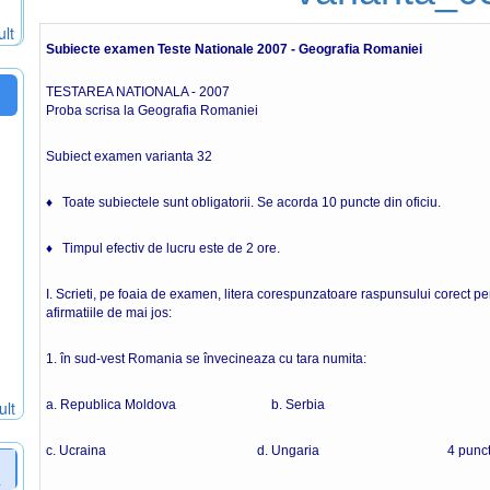
ult
Subiecte examen Teste Nationale 2007 - Geografia Romaniei
TESTAREA NATIONALA - 2007
Proba scrisa la Geografia Romaniei
Subiect examen varianta 32
♦ Toate subiectele sunt obligatorii. Se acorda 10 puncte din oficiu.
♦ Timpul efectiv de lucru este de 2 ore.
I. Scrieti, pe foaia de examen, litera corespunzatoare raspunsului corect pen
afirmatiile de mai jos:
1. în sud-vest Romania se învecineaza cu tara numita:
ult
a. Republica Moldova b. Serbia
c. Ucraina d. Ungaria 4 punct
a