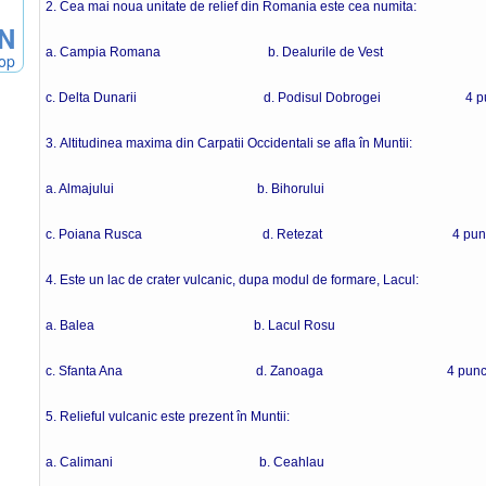
2. Cea mai noua unitate de relief din Romania este cea numita:
ON
a. Campia Romana b. Dealurile de Vest
hop
c. Delta Dunarii d. Podisul Dobrogei 4 pun
3. Altitudinea maxima din Carpatii Occidentali se afla în Muntii:
a. Almajului b. Bihorului
c. Poiana Rusca d. Retezat 4 punc
4. Este un lac de crater vulcanic, dupa modul de formare, Lacul:
a. Balea b. Lacul Rosu
c. Sfanta Ana d. Zanoaga 4 punct
5. Relieful vulcanic este prezent în Muntii:
a. Calimani b. Ceahlau