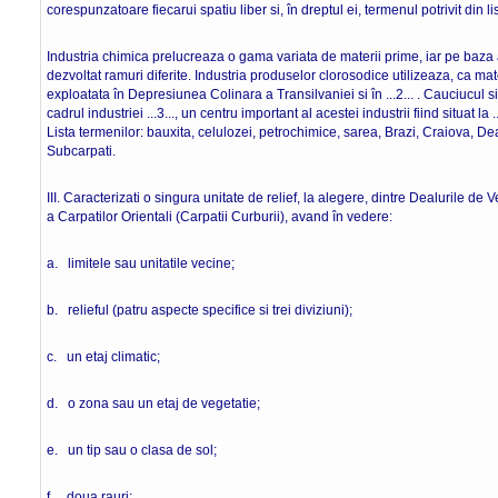
corespunzatoare fiecarui spatiu liber si, în dreptul ei, termenul potrivit din l
Industria chimica prelucreaza o gama variata de materii prime, iar pe baza
dezvoltat ramuri diferite. Industria produselor clorosodice utilizeaza, ca mater
exploatata în Depresiunea Colinara a Transilvaniei si în ...2... . Cauciucul si
cadrul industriei ...3..., un centru important al acestei industrii fiind situat la ...
Lista termenilor: bauxita, celulozei, petrochimice, sarea, Brazi, Craiova, Dea
Subcarpati. 8 pun
III. Caracterizati o singura unitate de relief, la alegere, dintre Dealurile de 
a Carpatilor Orientali (Carpatii Curburii), avand în vedere:
a. limitele sau unitatile vecine;
b. relieful (patru aspecte specifice si trei diviziuni);
c. un etaj climatic;
d. o zona sau un etaj de vegetatie;
e. un tip sau o clasa de sol;
f. doua rauri;