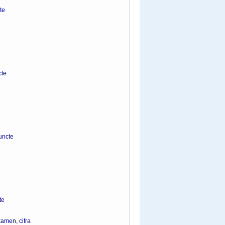
e
te
cte
e
examen, cifra