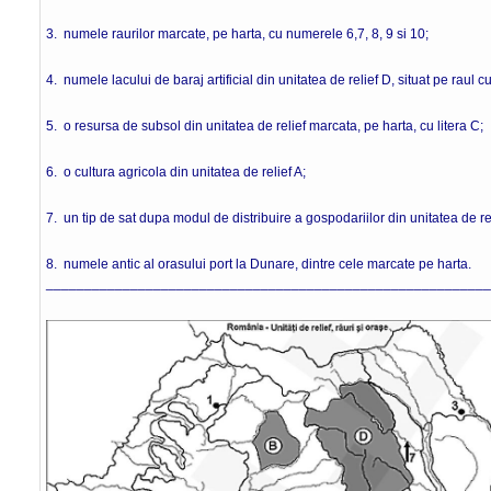
3. numele raurilor marcate, pe harta, cu numerele 6,7, 8, 9 si 10;
4. numele lacului de baraj artificial din unitatea de relief D, situat pe raul 
5. o resursa de subsol din unitatea de relief marcata, pe harta, cu litera C;
6. o cultura agricola din unitatea de relief A;
7. un tip de sat dupa modul de distribuire a gospodariilor din unitatea de rel
8. numele antic al orasului port la Dunare, dintre cele marcate pe harta.
___________________________________________________________