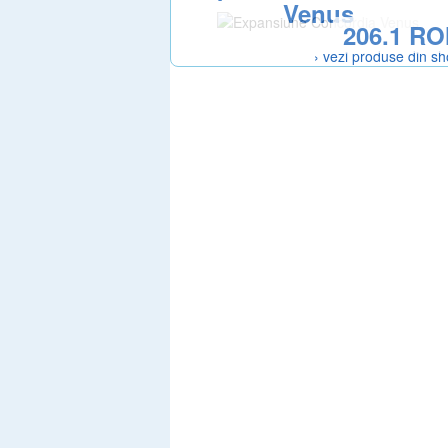
Venus
206.1 R
› vezi produse din s