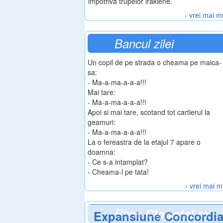
impotriva trupelor irakiene.
› vrei mai m
Bancul zilei
Un copil de pe strada o cheama pe maica-
sa:
- Ma-a-ma-a-a-a!!!
Mai tare:
- Ma-a-ma-a-a-a!!!
Apoi si mai tare, scotand tot cartierul la
geamuri:
- Ma-a-ma-a-a-a!!!
La o fereastra de la etajul 7 apare o
doamna:
- Ce s-a intamplat?
- Cheama-l pe tata!
› vrei mai m
Shop
Clopotel.ro
Expansiune Concordi