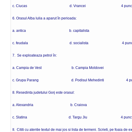
c. Ciucas d. Vrancei 4 punct
6. Orasul Alba lulia a aparut în perioada:
a. antica b. capitalista
c. feudala d. socialista 4 punc
7. Se exploateaza petrol în:
a. Campia de Vest b. Campia Moldovei
c. Grupa Parang d. Podisul Mehedinti 4 pun
8. Resedinta judetului Gorj este orasul:
a. Alexandria b. Craiova
c. Slatina d. Targu Jiu 4 punct
II. Cititi cu atentie textul de mai jos si lista de termeni. Scrieti, pe foaia de 