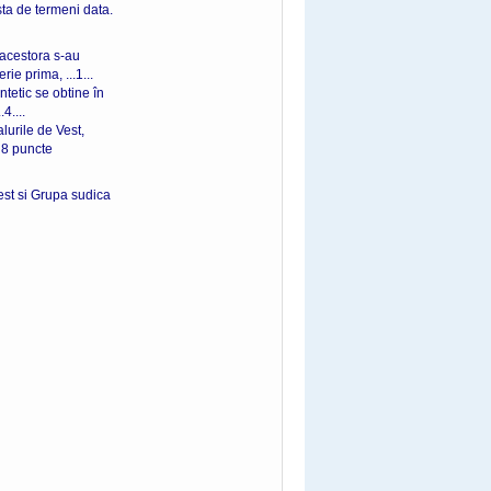
ista de termeni data.
 acestora s-au
ie prima, ...1...
ntetic se obtine în
4....
lurile de Vest,
cte
Vest si Grupa sudica