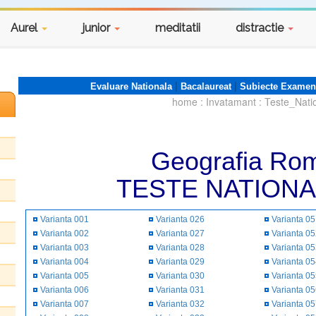
Aurel
junior
meditatii
distractie
|
|
Evaluare Nationala
Bacalaureat
Subiecte Examen
home
:
Invatamant
:
Teste_Nati
Geografia Rom
TESTE NATIONA
Varianta 001
Varianta 026
Varianta 0
Varianta 002
Varianta 027
Varianta 0
Varianta 003
Varianta 028
Varianta 0
Varianta 004
Varianta 029
Varianta 0
Varianta 005
Varianta 030
Varianta 0
Varianta 006
Varianta 031
Varianta 0
Varianta 007
Varianta 032
Varianta 0