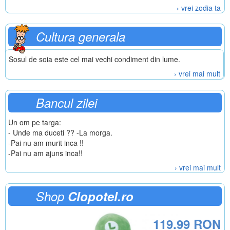
› vrei zodia ta
Cultura generala
Sosul de soia este cel mai vechi condiment din lume.
› vrei mai mult
Bancul zilei
Un om pe targa:
- Unde ma duceti ?? -La morga.
-Pai nu am murit inca !!
-Pai nu am ajuns inca!!
› vrei mai mult
Shop
Clopotel.ro
119.99 RON