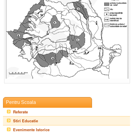
Pentru Scoala
Referate
Stiri Educatie
Evenimente Istorice