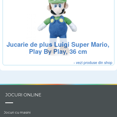
Jucarie de plus Luigi Super Mario,
Play By Play, 36 cm
› vezi produse din shop
JOCURI ONLINE
Jocuri cu masini