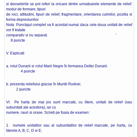
si deosebirile se pot referi la oricare dintre urmatoarele elemente de relief:
modul de formare, tipuri
de roci, altitudini, tipuri de relief, fragmentare, orientarea culmilor, pozitia si
forma depresiunilor.
Nota: Punctajul complet va fi acordat numai daca cele doua unitati de relief
vor fi tratate
comparativ si nu separat. '
8 puncte
V. Explicati:
a. rolul Dunarii si rolul Marii Negre în formarea Deltei Dunarii.
4 puncte
b. prezenta reliefului glaciar în Muntii Rodnei.
2 puncte
VI. Pe harta de mai jos sunt marcate, cu litere, unitati de relief (sau
subunitati ale acestora), iar cu
numere, rauri si orase. Scrieti pe foaia de examen:
1. numele unitatilor sau al subunitatilor de relief marcate, pe harta, cu
literele A, B, C, D si E;