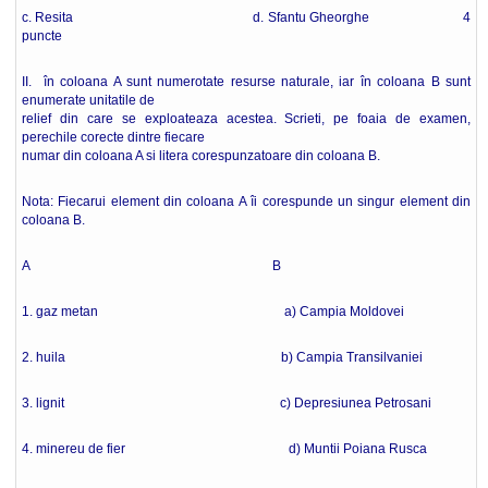
c. Resita d. Sfantu Gheorghe 4
puncte
II. în coloana A sunt numerotate resurse naturale, iar în coloana B sunt
enumerate unitatile de
relief din care se exploateaza acestea. Scrieti, pe foaia de examen,
perechile corecte dintre fiecare
numar din coloana A si litera corespunzatoare din coloana B.
Nota: Fiecarui element din coloana A îi corespunde un singur element din
coloana B.
A B
1. gaz metan a) Campia Moldovei
2. huila b) Campia Transilvaniei
3. lignit c) Depresiunea Petrosani
4. minereu de fier d) Muntii Poiana Rusca