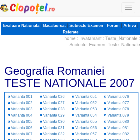
Togg
navi
|
|
|
|
|
Evaluare Nationala
Bacalaureat
Subiecte Examen
Forum
Arhiva
Referate
home
:
Invatamant
:
Teste_Nationale
:
Subiecte_Examen_Teste_Nationale
Geografia Romaniei
TESTE NATIONALE 2007
Varianta 001
Varianta 026
Varianta 051
Varianta 076
Varianta 002
Varianta 027
Varianta 052
Varianta 077
Varianta 003
Varianta 028
Varianta 053
Varianta 078
Varianta 004
Varianta 029
Varianta 054
Varianta 079
Varianta 005
Varianta 030
Varianta 055
Varianta 080
Varianta 006
Varianta 031
Varianta 056
Varianta 081
Varianta 007
Varianta 032
Varianta 057
Varianta 082