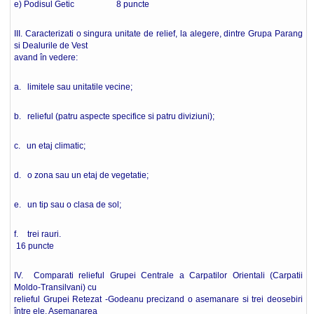
e) Podisul Getic 8 puncte
III. Caracterizati o singura unitate de relief, la alegere, dintre Grupa Parang
si Dealurile de Vest
avand în vedere:
a. limitele sau unitatile vecine;
b. relieful (patru aspecte specifice si patru diviziuni);
c. un etaj climatic;
d. o zona sau un etaj de vegetatie;
e. un tip sau o clasa de sol;
f. trei rauri.
16 puncte
IV. Comparati relieful Grupei Centrale a Carpatilor Orientali (Carpatii
Moldo-Transilvani) cu
relieful Grupei Retezat -Godeanu precizand o asemanare si trei deosebiri
între ele. Asemanarea