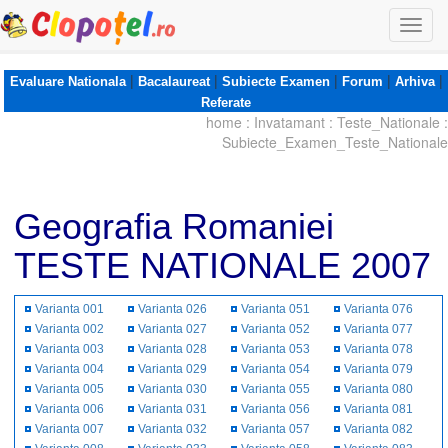
Togg
navi
|
|
|
|
|
Evaluare Nationala
Bacalaureat
Subiecte Examen
Forum
Arhiva
Referate
home
:
Invatamant
:
Teste_Nationale
:
Subiecte_Examen_Teste_Nationale
Geografia Romaniei
TESTE NATIONALE 2007
Varianta 001
Varianta 026
Varianta 051
Varianta 076
Varianta 002
Varianta 027
Varianta 052
Varianta 077
Varianta 003
Varianta 028
Varianta 053
Varianta 078
Varianta 004
Varianta 029
Varianta 054
Varianta 079
Varianta 005
Varianta 030
Varianta 055
Varianta 080
Varianta 006
Varianta 031
Varianta 056
Varianta 081
Varianta 007
Varianta 032
Varianta 057
Varianta 082