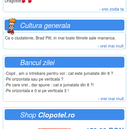
Dragoste
› vrei zodia ta
Cultura generala
Ca o ciudatenie, Brad Pitt, in mai toate filmele sale mananca.
› vrei mai mult
Bancul zilei
-Copii , am o intrebare pentru voi : cat este jumatate din 8 ?
-Pe orizontala sau pe verticala ?
-Pe care vrei , dar spune : cat e jumatate din 8 ?!
-Pe orizontala e 0 si pe verticala 3 !
› vrei mai mult
Shop
Clopotel.ro