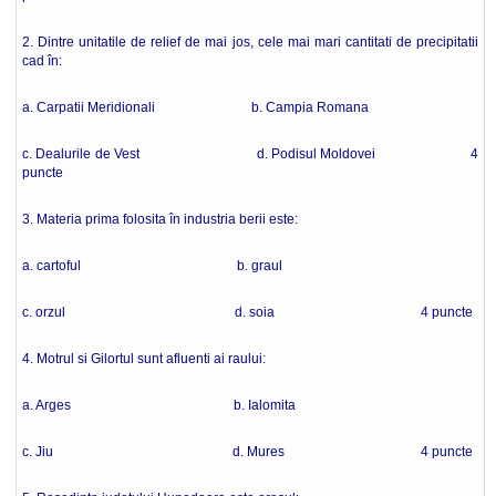
2. Dintre unitatile de relief de mai jos, cele mai mari cantitati de precipitatii
cad în:
a. Carpatii Meridionali b. Campia Romana
c. Dealurile de Vest d. Podisul Moldovei 4
puncte
3. Materia prima folosita în industria berii este:
a. cartoful b. graul
c. orzul d. soia 4 puncte
4. Motrul si Gilortul sunt afluenti ai raului:
a. Arges b. Ialomita
c. Jiu d. Mures 4 puncte