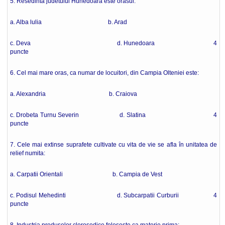
5. Resedinta judetului Hunedoara este orasul:
a. Alba lulia b. Arad
c. Deva d. Hunedoara 4
puncte
6. Cel mai mare oras, ca numar de locuitori, din Campia Olteniei este:
a. Alexandria b. Craiova
c. Drobeta Turnu Severin d. Slatina 4
puncte
7. Cele mai extinse suprafete cultivate cu vita de vie se afla în unitatea de
relief numita:
a. Carpatii Orientali b. Campia de Vest
c. Podisul Mehedinti d. Subcarpatii Curburii 4
puncte