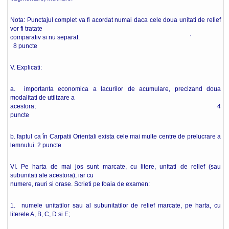
Nota: Punctajul complet va fi acordat numai daca cele doua unitati de relief
vor fi tratate
comparativ si nu separat. '
8 puncte
V. Explicati:
a. importanta economica a lacurilor de acumulare, precizand doua
modalitati de utilizare a
acestora; 4
puncte
b. faptul ca în Carpatii Orientali exista cele mai multe centre de prelucrare a
lemnului. 2 puncte
VI. Pe harta de mai jos sunt marcate, cu litere, unitati de relief (sau
subunitati ale acestora), iar cu
numere, rauri si orase. Scrieti pe foaia de examen:
1. numele unitatilor sau al subunitatilor de relief marcate, pe harta, cu
literele A, B, C, D si E;