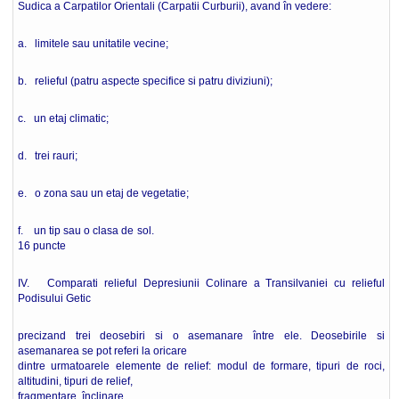
Sudica a Carpatilor Orientali (Carpatii Curburii), avand în vedere:
a. limitele sau unitatile vecine;
b. relieful (patru aspecte specifice si patru diviziuni);
c. un etaj climatic;
d. trei rauri;
e. o zona sau un etaj de vegetatie;
f. un tip sau o clasa de sol.
16 puncte
IV. Comparati relieful Depresiunii Colinare a Transilvaniei cu relieful
Podisului Getic
precizand trei deosebiri si o asemanare între ele. Deosebirile si
asemanarea se pot referi la oricare
dintre urmatoarele elemente de relief: modul de formare, tipuri de roci,
altitudini, tipuri de relief,
fragmentare, înclinare.