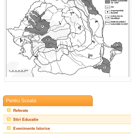
Pentru Scoala
Referate
Stiri Educatie
Evenimente Istorice