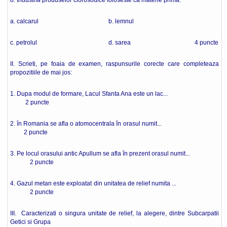
8. Industria produselor clorosodice foloseste ca materie prima:
a. calcarul b. lemnul
c. petrolul d. sarea 4 puncte
II. Scrieti, pe foaia de examen, raspunsurile corecte care completeaza
propozitiile de mai jos:
1. Dupa modul de formare, Lacul Sfanta Ana este un lac...
2 puncte
2. în Romania se afla o atomocentrala în orasul numit...
2 puncte
3. Pe locul orasului antic Apullum se afla în prezent orasul numit...
2 puncte
4. Gazul metan este exploatat din unitatea de relief numita ...
2 puncte
III. Caracterizati o singura unitate de relief, la alegere, dintre Subcarpatii
Getici si Grupa