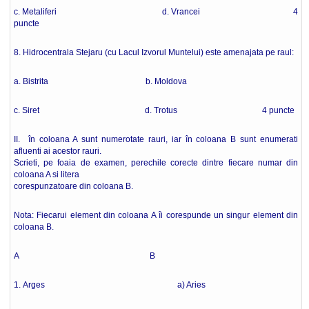
c. Metaliferi d. Vrancei 4
puncte
8. Hidrocentrala Stejaru (cu Lacul Izvorul Muntelui) este amenajata pe raul:
a. Bistrita b. Moldova
c. Siret d. Trotus 4 puncte
II. în coloana A sunt numerotate rauri, iar în coloana B sunt enumerati
afluenti ai acestor rauri.
Scrieti, pe foaia de examen, perechile corecte dintre fiecare numar din
coloana A si litera
corespunzatoare din coloana B.
Nota: Fiecarui element din coloana A îi corespunde un singur element din
coloana B.
A B
1. Arges a) Aries