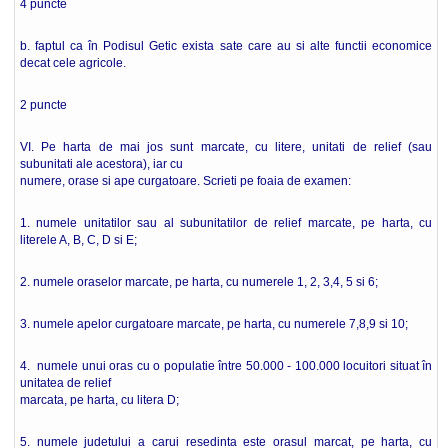
4 puncte
b. faptul ca în Podisul Getic exista sate care au si alte functii economice
decat cele agricole.
2 puncte
VI. Pe harta de mai jos sunt marcate, cu litere, unitati de relief (sau
subunitati ale acestora), iar cu
numere, orase si ape curgatoare. Scrieti pe foaia de examen:
1. numele unitatilor sau al subunitatilor de relief marcate, pe harta, cu
literele A, B, C, D si E;
2. numele oraselor marcate, pe harta, cu numerele 1, 2, 3,4, 5 si 6;
3. numele apelor curgatoare marcate, pe harta, cu numerele 7,8,9 si 10;
4. numele unui oras cu o populatie între 50.000 - 100.000 locuitori situat în
unitatea de relief
marcata, pe harta, cu litera D;
5. numele judetului a carui resedinta este orasul marcat, pe harta, cu