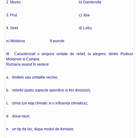
2. Mures b) Dambovita
3. Prut c) Jijia
4. Siret d) Lotru
e) Moldova 8 puncte
III. Caracterizati o singura unitate de relief, la alegere, dintre Podisul
Moldovei si Campia
Romana avand în vedere:
a. limitele sau unitatile vecine;
b. relieful (patru aspecte specifice si trei diviziuni);
c. clima (un etaj climatic si o influenta climatica);
d. doua rauri;
e. un tip de lac, dupa modul de formare;