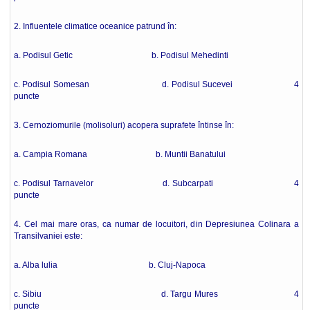
2. Influentele climatice oceanice patrund în:
a. Podisul Getic b. Podisul Mehedinti
c. Podisul Somesan d. Podisul Sucevei 4
puncte
3. Cernoziomurile (molisoluri) acopera suprafete întinse în:
a. Campia Romana b. Muntii Banatului
c. Podisul Tarnavelor d. Subcarpati 4
puncte
4. Cel mai mare oras, ca numar de locuitori, din Depresiunea Colinara a
Transilvaniei este:
a. Alba lulia b. Cluj-Napoca
c. Sibiu d. Targu Mures 4
puncte