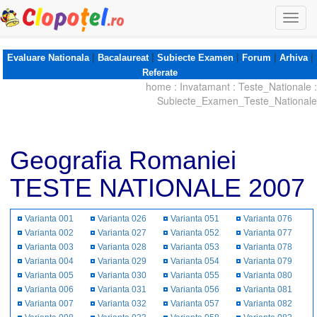
Togg
navi
|
|
|
|
|
Evaluare Nationala
Bacalaureat
Subiecte Examen
Forum
Arhiva
Referate
home
:
Invatamant
:
Teste_Nationale
:
Subiecte_Examen_Teste_Nationale
Geografia Romaniei
TESTE NATIONALE 2007
Varianta 001
Varianta 026
Varianta 051
Varianta 076
Varianta 002
Varianta 027
Varianta 052
Varianta 077
Varianta 003
Varianta 028
Varianta 053
Varianta 078
Varianta 004
Varianta 029
Varianta 054
Varianta 079
Varianta 005
Varianta 030
Varianta 055
Varianta 080
Varianta 006
Varianta 031
Varianta 056
Varianta 081
Varianta 007
Varianta 032
Varianta 057
Varianta 082