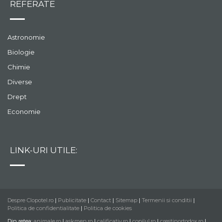
REFERATE
Astronomie
Biologie
Chimie
Diverse
Drept
Economie
LINK-URI UTILE:
Despre Clopotel.ro
|
Publicitate
|
Contact
|
Sitemap
|
Termenii si conditii
|
Politica de confidentialitate
|
Politica de cookies
Din retea:
animale.ro
|
askmen.ro
|
calificativ.ro
|
copilul.ro
|
crestinortodox.ro
|