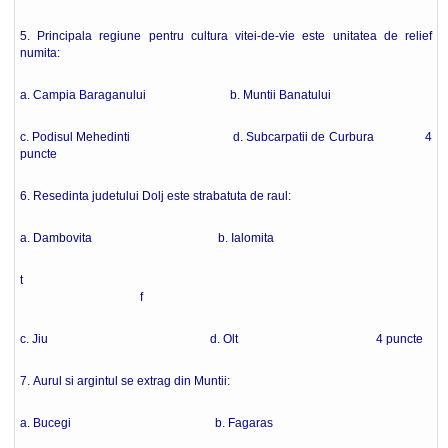
5. Principala regiune pentru cultura vitei-de-vie este unitatea de relief
numita:
a. Campia Baraganului b. Muntii Banatului
c. Podisul Mehedinti d. Subcarpatii de Curbura 4
puncte
6. Resedinta judetului Dolj este strabatuta de raul:
a. Dambovita b. Ialomita
t
f
c. Jiu d. Olt 4 puncte
7. Aurul si argintul se extrag din Muntii:
a. Bucegi b. Fagaras