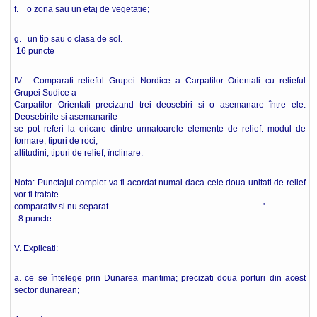
f. o zona sau un etaj de vegetatie;
g. un tip sau o clasa de sol.
16 puncte
IV. Comparati relieful Grupei Nordice a Carpatilor Orientali cu relieful
Grupei Sudice a
Carpatilor Orientali precizand trei deosebiri si o asemanare între ele.
Deosebirile si asemanarile
se pot referi la oricare dintre urmatoarele elemente de relief: modul de
formare, tipuri de roci,
altitudini, tipuri de relief, înclinare.
Nota: Punctajul complet va fi acordat numai daca cele doua unitati de relief
vor fi tratate
comparativ si nu separat. '
8 puncte
V. Explicati:
a. ce se întelege prin Dunarea maritima; precizati doua porturi din acest
sector dunarean;