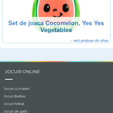
Set de joaca Cocomelon, Yes Yes
Vegetables
› vezi produse din shop
JOCURI ONLINE
Jocuri cu masini
Jocuri Barbie
Jocuri fotbal
Jocuri de gatit