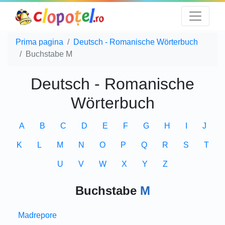
Prima pagina
Deutsch - Romanische Wörterbuch
Buchstabe M
Deutsch - Romanische
Wörterbuch
A
B
C
D
E
F
G
H
I
J
K
L
M
N
O
P
Q
R
S
T
U
V
W
X
Y
Z
Buchstabe
M
Madrepore