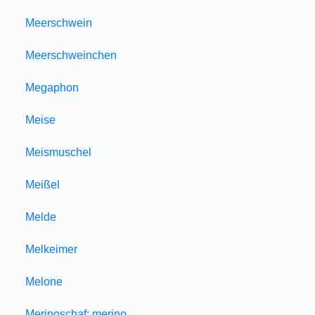
Meerschwein
Meerschweinchen
Megaphon
Meise
Meismuschel
Meißel
Melde
Melkeimer
Melone
Merinoschaf; merino