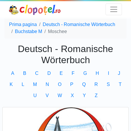
Prima pagina
Deutsch - Romanische Wörterbuch
Buchstabe M
Moschee
Deutsch - Romanische
Wörterbuch
A
B
C
D
E
F
G
H
I
J
K
L
M
N
O
P
Q
R
S
T
U
V
W
X
Y
Z