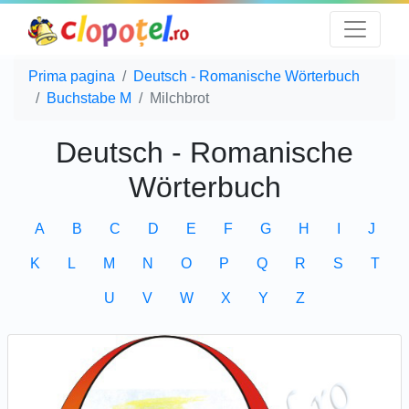
Prima pagina
Deutsch - Romanische Wörterbuch
Buchstabe M
Milchbrot
Deutsch - Romanische
Wörterbuch
A
B
C
D
E
F
G
H
I
J
K
L
M
N
O
P
Q
R
S
T
U
V
W
X
Y
Z