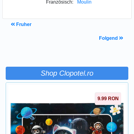
Französisch:
Moulin
Fruher
Folgend
Shop Clopotel.ro
9.99
RON