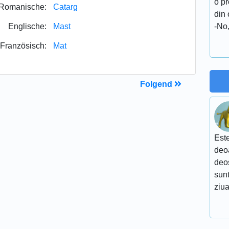
o pr
Romanische:
Catarg
din 
Englische:
Mast
-No,
Französisch:
Mat
Folgend
Este
deoa
deo
sunt
ziua