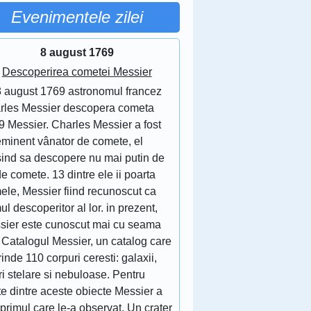
Evenimentele zilei
8 august 1769
Descoperirea cometei Messier
8 august 1769 astronomul francez
rles Messier descopera cometa
9 Messier. Charles Messier a fost
eminent vânator de comete, el
sind sa descopere nu mai putin de
e comete. 13 dintre ele ii poarta
ele, Messier fiind recunoscut ca
ul descoperitor al lor. in prezent,
sier este cunoscut mai cu seama
 Catalogul Messier, un catalog care
inde 110 corpuri ceresti: galaxii,
ri stelare si nebuloase. Pentru
e dintre aceste obiecte Messier a
 primul care le-a observat. Un crater