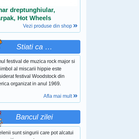
nar dreptunghiular,
arpak, Hot Wheels
Vezi produse din shop
Stiati ca …
ul festival de muzica rock major si
imbol al miscarii hippie este
siderat festival Woodstock din
rica organizat in anul 1969.
Afla mai mult
Bancul zilei
lenii sunt singurii care pot alcatui