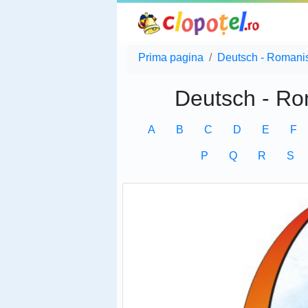
Prima pagina
Deutsch - Romani
Deutsch - Ro
A
B
C
D
E
F
P
Q
R
S