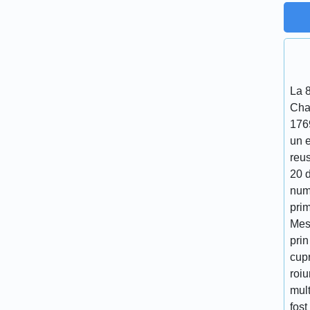
La 
Cha
176
un 
reu
20 d
num
prim
Mes
prin
cupr
roiu
mult
fost