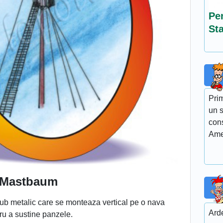
Pe
St
Prim
un s
con
Ame
Mastbaum
tub metalic care se monteaza vertical pe o nava
Arde
ru a sustine panzele.