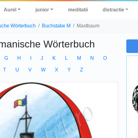
Aurel
junior
meditatii
distractie
sche Wörterbuch
Buchstabe M
Mastbaum
manische Wörterbuch
G
H
I
J
K
L
M
N
O
T
U
V
W
X
Y
Z