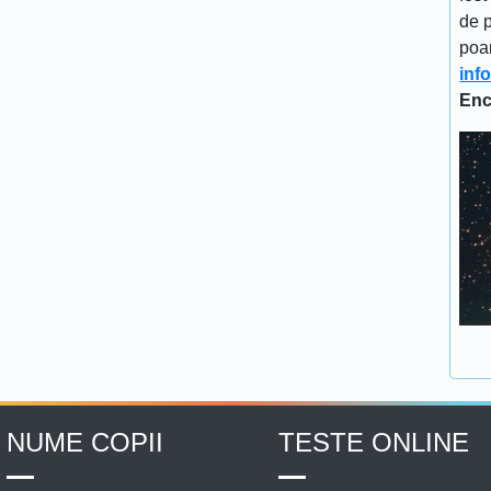
de p
poa
inf
Enc
NUME COPII
TESTE ONLINE