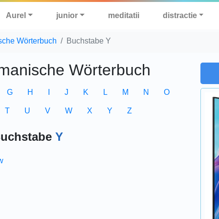
Aurel
junior
meditatii
distractie
sche Wörterbuch
Buchstabe Y
manische Wörterbuch
G
H
I
J
K
L
M
N
O
T
U
V
W
X
Y
Z
uchstabe
Y
w