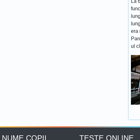
La 6
func
lung
lung
era 
Par
ul c
NUME COPII
TESTE ONLINE