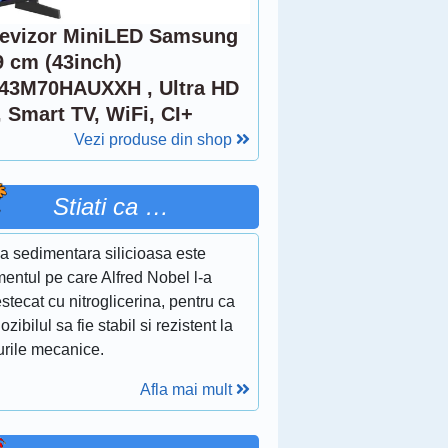
levizor MiniLED Samsung
9 cm (43inch)
43M70HAUXXH , Ultra HD
, Smart TV, WiFi, CI+
Vezi produse din shop
Stiati ca …
a sedimentara silicioasa este
entul pe care Alfred Nobel l-a
tecat cu nitroglicerina, pentru ca
ozibilul sa fie stabil si rezistent la
urile mecanice.
Afla mai mult