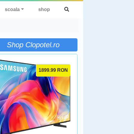
scoala
shop
Shop Clopotel.ro
1899.99
RON