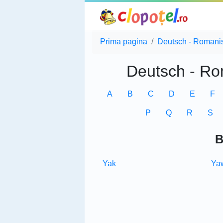
Prima pagina
Deutsch - Romani
Deutsch - Ro
A
B
C
D
E
F
P
Q
R
S
B
Yak
Ya