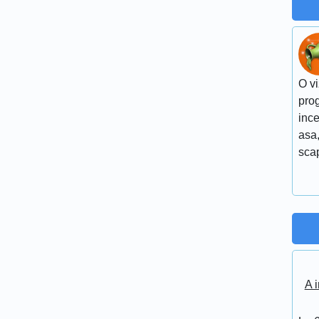
O vi
pro
ince
asa,
scap
A i