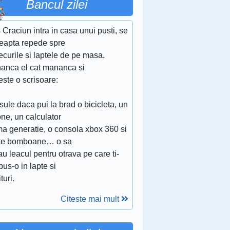
Bancul zilei
Craciun intra in casa unui pusti, se
reapta repede spre
ecurile si laptele de pe masa.
anca el cat mananca si
ste o scrisoare:
ule daca pui la brad o bicicleta, un
ne, un calculator
ma generatie, o consola xbox 360 si
te bomboane… o sa
dau leacul pentru otrava pe care ti-
us-o in lapte si
turi.
Citeste mai mult