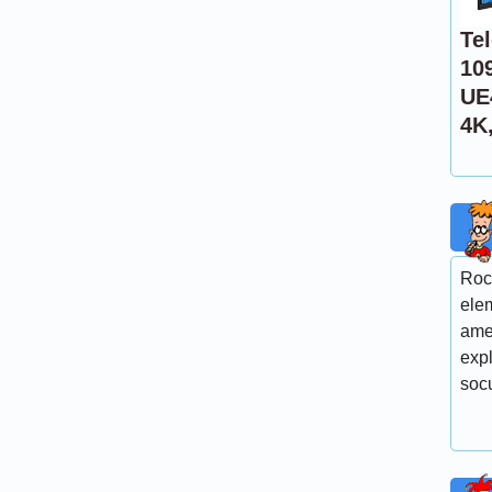
Te
10
UE
4K
Roc
elem
ames
expl
soc