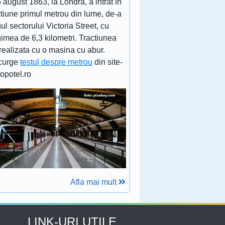
 august 1863, la Londra, a intrat in
tiune primul metrou din lume, de-a
ul sectorului Victoria Street, cu
imea de 6,3 kilometri. Tractiunea
realizata cu o masina cu abur.
curge
testul despre metrou
din site-
lopotel.ro
Afla mai mult
LINK-URI UTILE