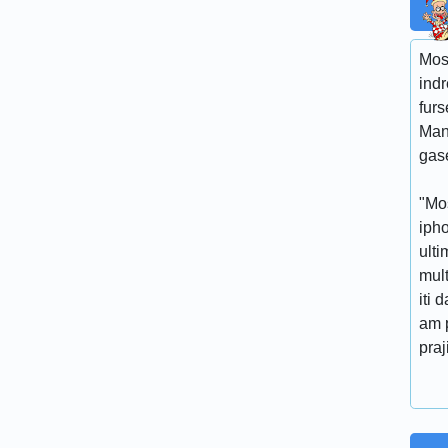
Mos 
ind
furs
Man
gase
"Mos
ipho
ulti
mul
iti 
am p
praji