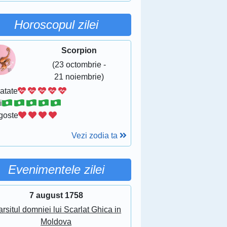
Horoscopul zilei
Scorpion
(23 octombrie -
21 noiembrie)
atate
i
goste
Vezi zodia ta
Evenimentele zilei
7 august 1758
arsitul domniei lui Scarlat Ghica in
Moldova