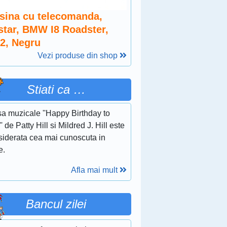
sina cu telecomanda,
star, BMW I8 Roadster,
12, Negru
Vezi produse din shop
Stiati ca …
sa muzicale ''Happy Birthday to
' de Patty Hill si Mildred J. Hill este
siderata cea mai cunoscuta in
e.
Afla mai mult
Bancul zilei