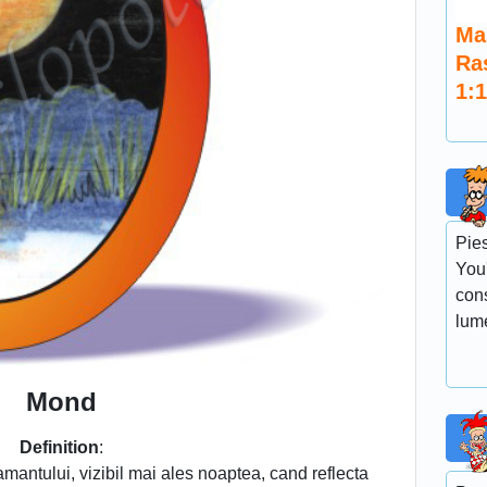
Ma
Ra
1:
Pie
You'
con
lum
Mond
Definition
:
amantului, vizibil mai ales noaptea, cand reflecta