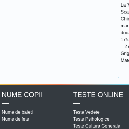
La 7
Scar
Ghi
mar
doua
175
– 2 
Grig
Mat
NUME COPII
TESTE ONLINE
Nume de baieti
Teste Vedete
Nume de fete
Teste Psihologice
Teste Cultura Generala