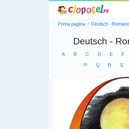
Prima pagina
Deutsch - Romani
Deutsch - Ro
A
B
C
D
E
F
P
Q
R
S