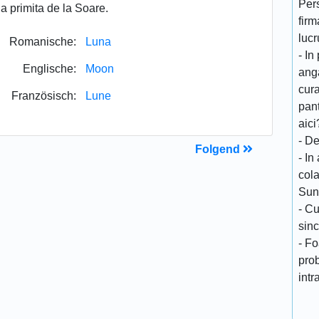
Per
a primita de la Soare.
firm
lucr
Romanische:
Luna
- In
Englische:
Moon
anga
cura
Französisch:
Lune
pant
aici
- De
Folgend
- In
cola
Sun
- Cu
sinc
- Fo
pro
intra