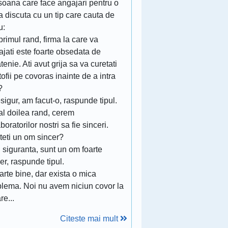
soana care face angajari pentru o
a discuta cu un tip care cauta de
u:
 primul rand, firma la care va
jati este foarte obsedata de
tenie. Ati avut grija sa va curetati
ofii pe covoras inainte de a intra
?
sigur, am facut-o, raspunde tipul.
 al doilea rand, cerem
boratorilor nostri sa fie sinceri.
teti un om sincer?
 siguranta, sunt un om foarte
er, raspunde tipul.
arte bine, dar exista o mica
blema. Noi nu avem niciun covor la
re...
Citeste mai mult