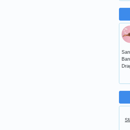
San
Ban
Dra
Sf