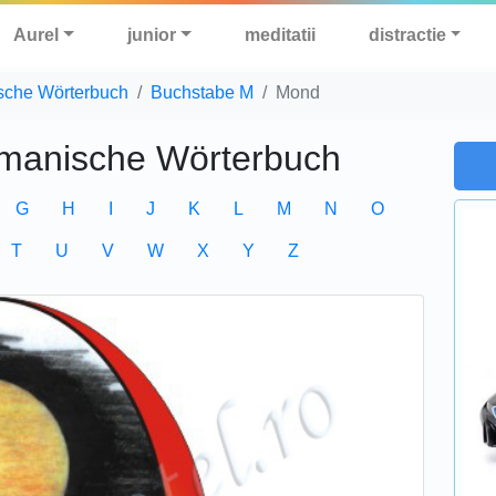
Aurel
junior
meditatii
distractie
sche Wörterbuch
Buchstabe M
Mond
manische Wörterbuch
G
H
I
J
K
L
M
N
O
T
U
V
W
X
Y
Z