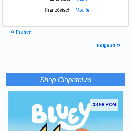
Französisch:
Moufle
Fruher
Folgend
Shop Clopotel.ro
38.99
RON