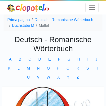
Prima pagina
Deutsch - Romanische Wörterbuch
Buchstabe M
Muffel
Deutsch - Romanische
Wörterbuch
A
B
C
D
E
F
G
H
I
J
K
L
M
N
O
P
Q
R
S
T
U
V
W
X
Y
Z