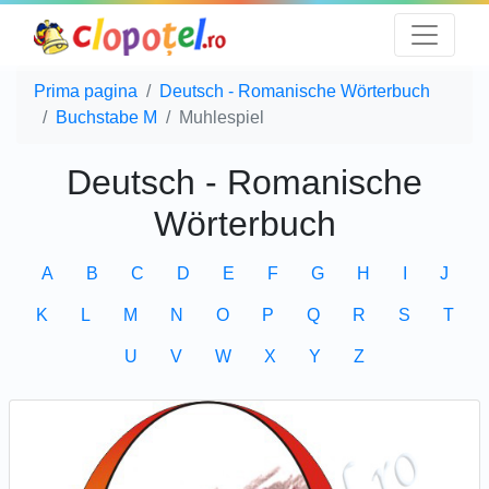
Prima pagina
Deutsch - Romanische Wörterbuch
Buchstabe M
Muhlespiel
Deutsch - Romanische
Wörterbuch
A
B
C
D
E
F
G
H
I
J
K
L
M
N
O
P
Q
R
S
T
U
V
W
X
Y
Z