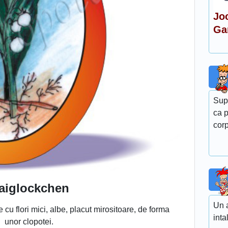
Jo
Ga
Sup
ca p
corp
aiglockchen
Un a
 cu flori mici, albe, placut mirositoare, de forma
inta
unor clopotei.