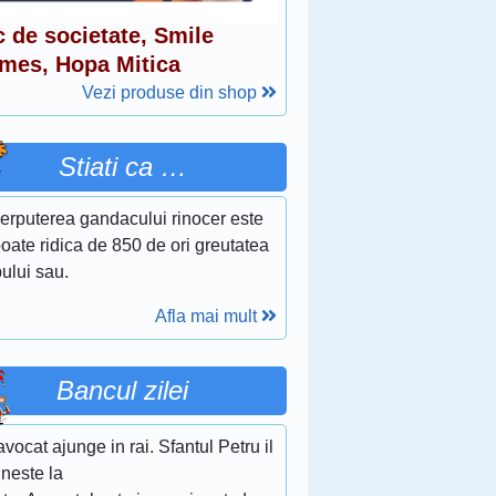
c de societate, Smile
mes, Hopa Mitica
Vezi produse din shop
Stiati ca …
erputerea gandacului rinocer este
oate ridica de 850 de ori greutatea
ului sau.
Afla mai mult
Bancul zilei
vocat ajunge in rai. Sfantul Petru il
lneste la