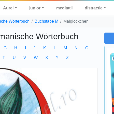
Aurel
junior
meditatii
distractie
sche Wörterbuch
Buchstabe M
Maiglockchen
manische Wörterbuch
G
H
I
J
K
L
M
N
O
T
U
V
W
X
Y
Z