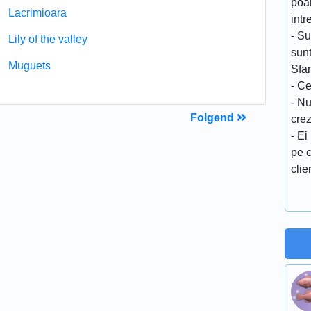
poar
Lacrimioara
intr
- Su
Lily of the valley
sunt
Muguets
Sfan
- Ce
- Nu
Folgend
cre
- Ei
pe c
clien