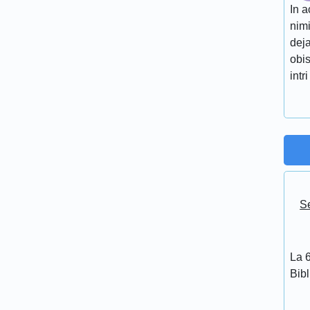
In a
nimi
deja
obis
intri
Se
La 6
Bib