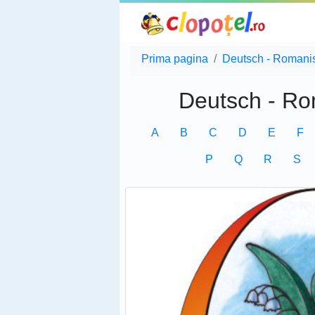
Prima pagina
Deutsch - Romani
Deutsch - Ro
A
B
C
D
E
F
P
Q
R
S