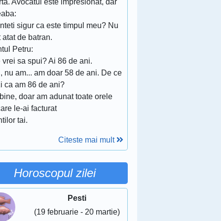
ta. Avocatul este impresionat, dar
eaba:
nteti sigur ca este timpul meu? Nu
 atat de batran.
tul Petru:
 vrei sa spui? Ai 86 de ani.
, nu am... am doar 58 de ani. De ce
zi ca am 86 de ani?
 bine, doar am adunat toate orele
are le-ai facturat
tilor tai.
Citeste mai mult
Horoscopul zilei
Pesti
(19 februarie - 20 martie)